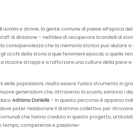
i uomini e donne, la gente comune di paese all’epoca de
staff di direzione – nell’idea di recuperare brandelli di 
a consapevolezza che la memoria storica può aiutare a com
occhi della storia a quei fenomeni epocali, a quelle tension
 a ricucire strappi e a rafforzare una cultura della pace e
 delle popolazioni, risulta essere l’unico strumento in gra
le nuove generazioni che, attraverso la scuola, saranno i de
indaco
Adriana Danielis
– In questo percorso è apparso indis
dove poter rielaborare il dramma collettivo per ritrovare i
comunali che hanno creduto in questo progetto, articolat
loro tempo, competenze e passione»