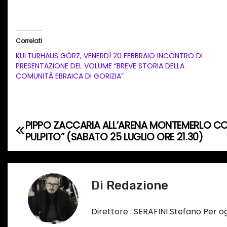
a
r
i
Correlati
c
KULTURHAUS GÖRZ, VENERDÌ 20 FEBBRAIO INCONTRO DI
a
PRESENTAZIONE DEL VOLUME “BREVE STORIA DELLA
COMUNITÀ EBRAICA DI GORIZIA”
m
e
n
t
PIPPO ZACCARIA ALL’ARENA MONTEMERLO CO
N
o
PULPITO” (SABATO 25 LUGLIO ORE 21.30)
a
i
n
v
c
Di
Redazione
i
o
r
g
Direttore : SERAFINI Stefano Per 
s