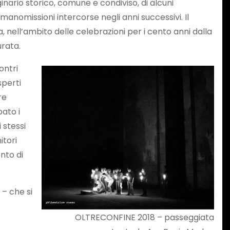
nario storico, comune e condiviso, di alcuni
e manomissioni intercorse negli anni successivi. Il
 nell’ambito delle celebrazioni per i cento anni dalla
rata.
ontri
sperti
re
ato i
i stessi
itori
nto di
 – che si
OLTRECONFINE 2018 – passeggiata