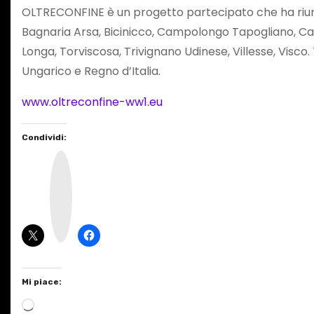
OLTRECONFINE è un progetto partecipato che ha riunito 
Bagnaria Arsa, Bicinicco, Campolongo Tapogliano, Cas
Longa, Torviscosa, Trivignano Udinese, Villesse, Visco. 
Ungarico e Regno d’Italia.
www.oltreconfine-ww1.eu
Condividi:
I
n
s
t
a
g
r
a
m
Mi piace:
C