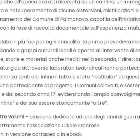
a che all’epoca era attraversata da un confine, un immagi
ista e nel superamento di alcune distorsioni, mistificazioni 
inamento del Comune di Palmanova, capofila dell’iniziativa,
con la fase di raccolta documentale sull’esperienza matu
ato in più fasi per ogni annualità: la prima prevedeva inc
ande e gruppi culturali locali e aperte all’intervento di e
 storie e materiali anche inediti; nella seconda, il diretto
turgica attraverso laboratori teatrali cui hanno partecip
erienza teatrale; infine il tutto è stato “restituito” da quest
mune partecipante al progetto. I Comuni coinvolti, e sosten
io e dal secondo anno 17, evidenziando l’ampio coinvolgime
nfine” e del suo essere storicamente “oltre”.
tre volumi
– ciascuno dedicato ad uno degli anni di guerra
ettamente l’associazione Cikale Operose
n in versione cartacea o in ebook