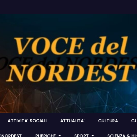
ATTIVITA’ SOCIALI
ATTUALITA’
CULTURA
CU
ONORDEST
RUBRICHE
SPORT
SCIENZA & H