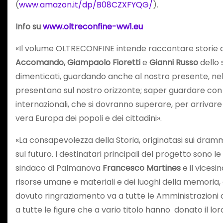
(
www.amazon.it/dp/B08CZXFYQG/
).
Info su
www.oltreconfine-ww1.eu
«Il volume OLTRECONFINE intende raccontare storie d
Accomando, Giampaolo Fioretti
e
Gianni Russo
dello 
dimenticati, guardando anche al nostro presente, nell
presentano sul nostro orizzonte; saper guardare con gli 
internazionali, che si dovranno superare, per arrivare
vera Europa dei popoli e dei cittadini».
«La consapevolezza della Storia, originatasi sui drammi
sul futuro. I destinatari principali del progetto sono 
sindaco di Palmanova
Francesco Martines
e il vices
risorse umane e materiali e dei luoghi della memoria, 
dovuto ringraziamento va a tutte le Amministrazioni 
a tutte le figure che a vario titolo hanno donato il 