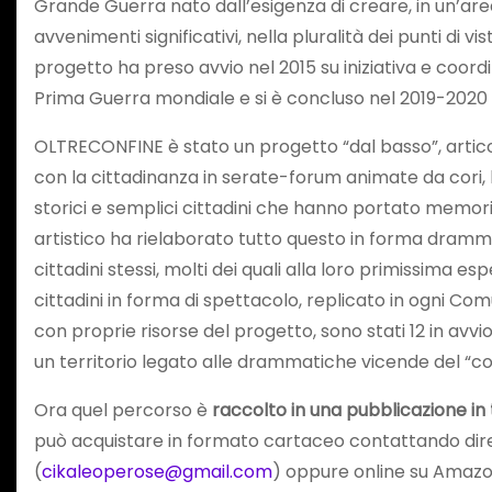
Grande Guerra nato dall’esigenza di creare, in un’are
avvenimenti significativi, nella pluralità dei punti di v
progetto ha preso avvio nel 2015 su iniziativa e coord
Prima Guerra mondiale e si è concluso nel 2019-2020 
OLTRECONFINE è stato un progetto “dal basso”, articol
con la cittadinanza in serate-forum animate da cori, b
storici e semplici cittadini che hanno portato memorie,
artistico ha rielaborato tutto questo in forma dramma
cittadini stessi, molti dei quali alla loro primissima esp
cittadini in forma di spettacolo, replicato in ogni Co
con proprie risorse del progetto, sono stati 12 in avv
un territorio legato alle drammatiche vicende del “co
Ora quel percorso è
raccolto in una pubblicazione in 
può acquistare in formato cartaceo contattando dir
(
cikaleoperose@gmail.com
) oppure online su Amazo