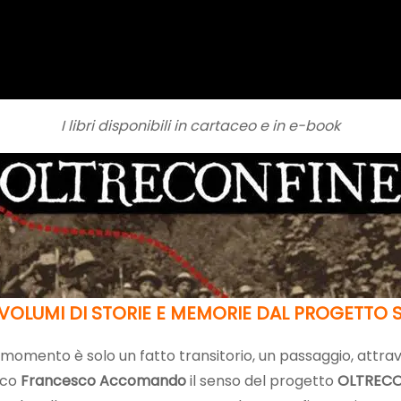
I libri disponibili in cartaceo e in e-book
 VOLUMI DI STORIE E MEMORIE
DAL PROGETTO 
to momento è solo un fatto transitorio, un passaggio, attrav
tico
Francesco Accomando
il senso del progetto
OLTRECO