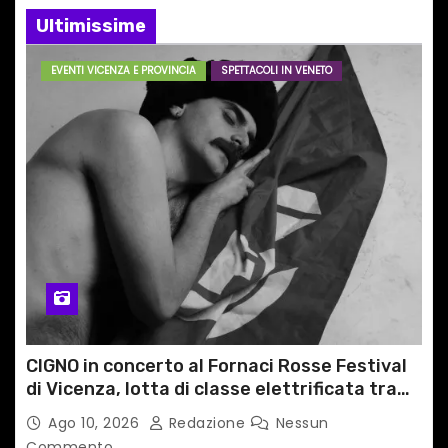
e
Ultimissime
a
EVENTI VICENZA E PROVINCIA
SPETTACOLI IN VENETO
r
t
i
c
o
l
i
CIGNO in concerto al Fornaci Rosse Festival
di Vicenza, lotta di classe elettrificata tra
sacro e profano
Ago 10, 2026
Redazione
Nessun
Commento