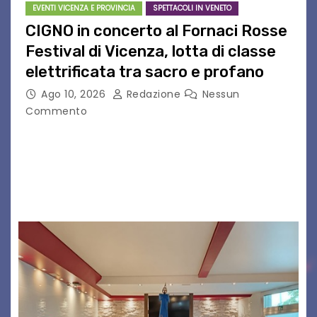
EVENTI VICENZA E PROVINCIA
SPETTACOLI IN VENETO
CIGNO in concerto al Fornaci Rosse
Festival di Vicenza, lotta di classe
elettrificata tra sacro e profano
Ago 10, 2026
Redazione
Nessun
Commento
CIGNO è il progetto del musicista romano Diego
Cignitti, che sabato 29 agosto sarà in scena sul
palco del Fornaci Rosse Festival di Vicenza.
Dopo la partecipazione a Uno maggio…