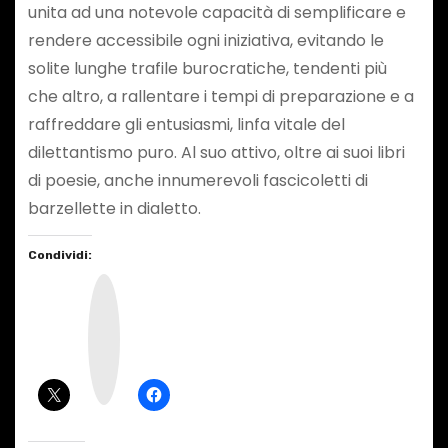
unita ad una notevole capacità di semplificare e
rendere accessibile ogni iniziativa, evitando le
solite lunghe trafile burocratiche, tendenti più
che altro, a rallentare i tempi di preparazione e a
raffreddare gli entusiasmi, linfa vitale del
dilettantismo puro. Al suo attivo, oltre ai suoi libri
di poesie, anche innumerevoli fascicoletti di
barzellette in dialetto.
Condividi:
I
n
s
t
a
g
r
a
m