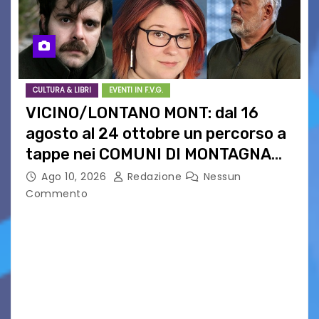
CULTURA & LIBRI
EVENTI IN F.V.G.
VICINO/LONTANO MONT: dal 16
agosto al 24 ottobre un percorso a
tappe nei COMUNI DI MONTAGNA
DEL FVG
Ago 10, 2026
Redazione
Nessun
Commento
VICINO/LONTANO MONT RIPRENDE IL SUO
CAMMINO TRA LE MONTAGNE DEL FRIULI
VENEZIA GIULIA. INCONTRI, PRESENTAZIONI,
PROIEZIONI, SPETTACOLI, LETTURE SCENICHE,
UNA MOSTRA FOTOGRAFICA, VISITE E
PASSEGGIATE: UN BREVE PERCORSO A TAPPE…