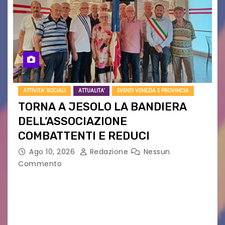
ATTIVITA' SOCIALI
ATTUALITA'
EVENTI VENEZIA E PROVINCIA
TORNA A JESOLO LA BANDIERA
DELL’ASSOCIAZIONE
COMBATTENTI E REDUCI
Ago 10, 2026
Redazione
Nessun
Commento
Eletto il nuovo presidente: è Roberto Rugolotto
Un momento di forte valore simbolico e
comunitario per la città di Jesolo. Il sindaco ha
incontrato i rappresentanti delle Associazioni