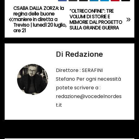
r
CSABA DALLA ZORZA: la
N
“OLTRECONFINE”: TRE
s
regina delle buone
VOLUMI DI STORIE E
maniere in diretta a
a
MEMORIE DAL PROGETTO
o
Treviso | lunedì 20 luglio,
SULLA GRANDE GUERRA
ore 21
…
v
i
Di
Redazione
g
Direttore : SERAFINI
a
Stefano Per ogni necessità
potete scrivere a :
z
redazione@vocedelnordes
i
t.it
o
n