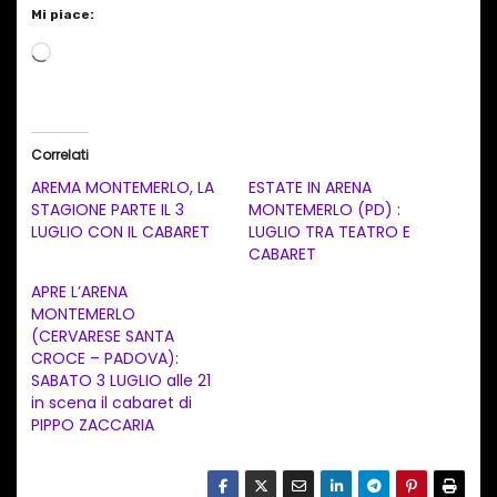
Mi piace:
C
a
r
i
Correlati
c
AREMA MONTEMERLO, LA
ESTATE IN ARENA
a
STAGIONE PARTE IL 3
MONTEMERLO (PD) :
LUGLIO CON IL CABARET
LUGLIO TRA TEATRO E
m
CABARET
e
APRE L’ARENA
n
MONTEMERLO
t
(CERVARESE SANTA
CROCE – PADOVA):
o
SABATO 3 LUGLIO alle 21
i
in scena il cabaret di
n
PIPPO ZACCARIA
c
o