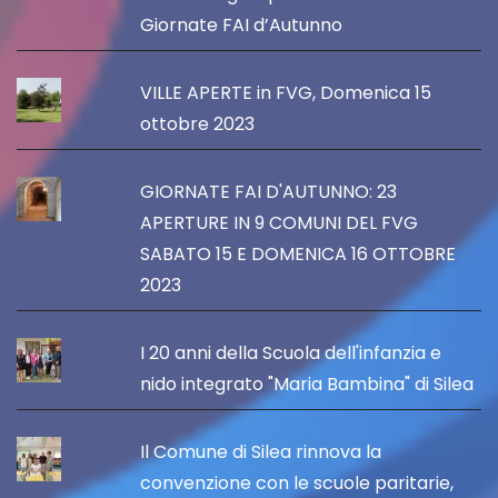
Giornate FAI d’Autunno
VILLE APERTE in FVG, Domenica 15
ottobre 2023
GIORNATE FAI D'AUTUNNO: 23
APERTURE IN 9 COMUNI DEL FVG
SABATO 15 E DOMENICA 16 OTTOBRE
2023
I 20 anni della Scuola dell'infanzia e
nido integrato "Maria Bambina" di Silea
Il Comune di Silea rinnova la
convenzione con le scuole paritarie,