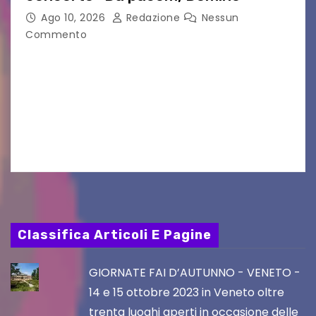
Ago 10, 2026
Redazione
Nessun
Commento
GRADO — La splendida cornice della Basilica di
Sant’Eufemia a Grado si appresta ad accorrere
un appuntamento di grande spessore artistico
e spirituale. Martedì 11 agosto 2026, a partire
dalle…
Classifica Articoli E Pagine
GIORNATE FAI D’AUTUNNO - VENETO -
14 e 15 ottobre 2023 in Veneto oltre
trenta luoghi aperti in occasione delle