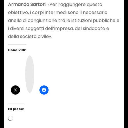
Armando Sartori
. «Per raggiungere questo
obiettivo, i corpi intermedi sono il necessario
anello di congiunzione tra le istituzioni pubbliche e
i diversi soggetti dell’impresa, del sindacato e
della società civile».
Condividi:
I
n
s
t
a
g
r
a
m
Mi piace:
C
a