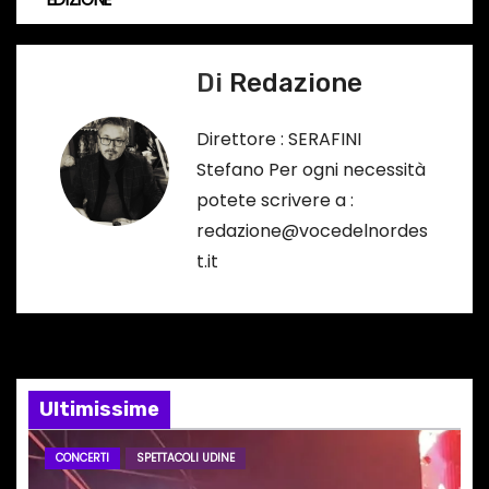
…
v
Di
Redazione
i
g
Direttore : SERAFINI
Stefano Per ogni necessità
a
potete scrivere a :
z
redazione@vocedelnordes
t.it
i
o
n
e
Ultimissime
a
CONCERTI
SPETTACOLI UDINE