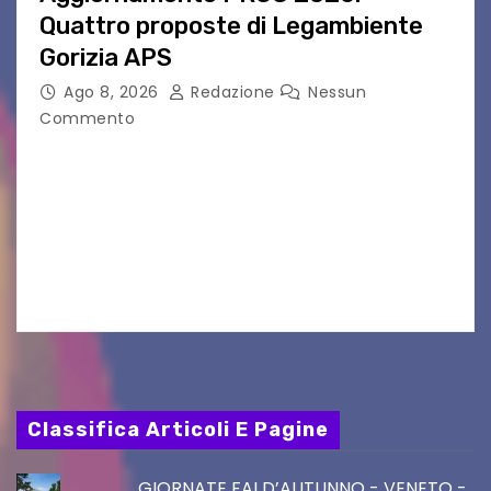
Quattro proposte di Legambiente
Gorizia APS
Ago 8, 2026
Redazione
Nessun
Commento
Il 25 luglio scadeva la possibilità di fare delle
osservazioni al PRGC di Gorizia in fase di
aggiornamento. Le 4 proposte di Legambiente
Gorizia APS In occasione dell’aggiornamento
del Piano…
Classifica Articoli E Pagine
GIORNATE FAI D’AUTUNNO - VENETO -