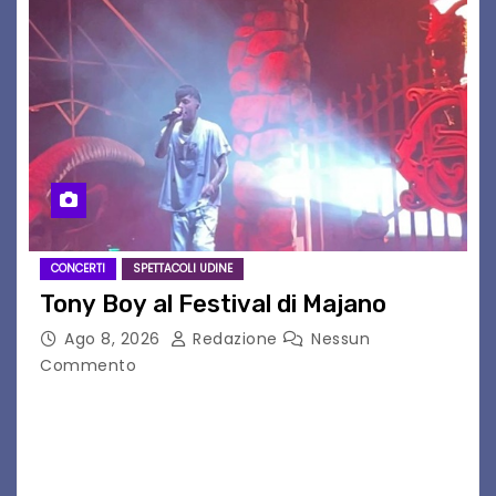
CONCERTI
SPETTACOLI UDINE
Tony Boy al Festival di Majano
Ago 8, 2026
Redazione
Nessun
Commento
Il 7 agosto 2026, il tour estivo di Tony Boy
(ragazzo del 1999 nato a Padova, il cui vero
nome è Antonio Hueber) ha fatto tappa al
Festival di Majano.…