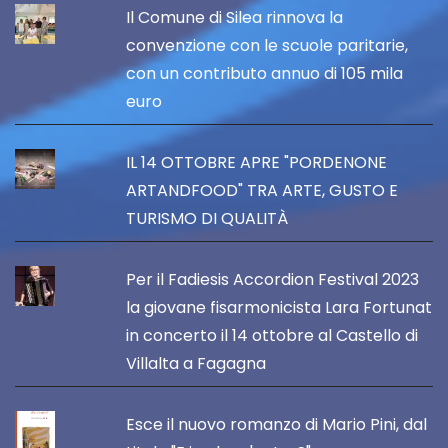
Il Comune di Silea rinnova la
convenzione con le scuole paritarie,
con un contributo annuo di 105 mila
euro
IL 14 OTTOBRE APRE "PORDENONE
ARTANDFOOD" TRA ARTE, GUSTO E
TURISMO DI QUALITÀ
Per il Fadiesis Accordion Festival 2023
la giovane fisarmonicista Lara Fortunat
in concerto il 14 ottobre al Castello di
Villalta a Fagagna
Esce il nuovo romanzo di Mario Pini, dal