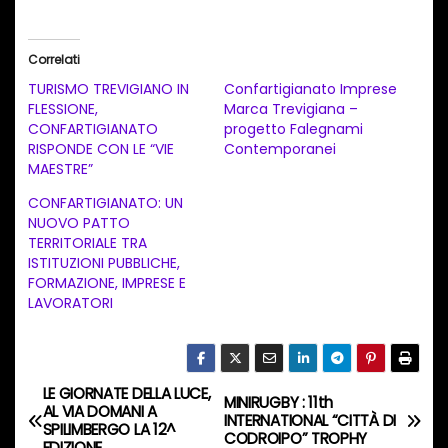
r
i
Correlati
c
TURISMO TREVIGIANO IN
Confartigianato Imprese
a
FLESSIONE,
Marca Trevigiana –
CONFARTIGIANATO
progetto Falegnami
m
RISPONDE CON LE “VIE
Contemporanei
e
MAESTRE”
n
CONFARTIGIANATO: UN
t
NUOVO PATTO
TERRITORIALE TRA
o
ISTITUZIONI PUBBLICHE,
i
FORMAZIONE, IMPRESE E
n
LAVORATORI
c
o
r
LE GIORNATE DELLA LUCE,
N
MINIRUGBY : 11th
s
AL VIA DOMANI A
INTERNATIONAL “CITTÀ DI
SPILIMBERGO LA 12^
a
CODROIPO” TROPHY
o
EDIZIONE