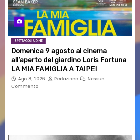
SPETTACOLI UDINE
Domenica 9 agosto al cinema
all’aperto del giardino Loris Fortuna
LA MIA FAMIGLIA A TAIPEI
Ago 8, 2026
Redazione
Nessun
Commento
LA MIA FAMIGLIA A TAIPEI Domenica 9 agosto al
cinema all’aperto delgiardino Loris Fortuna un
racconto teneroe delicato che scalda il cuore!
UDINE – Domenica 9 agosto alle 21.15 torna…