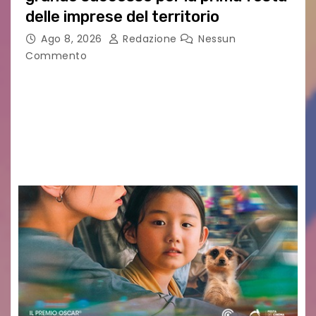
delle imprese del territorio
Ago 8, 2026
Redazione
Nessun
Commento
Sommariva: «Una serata che ha restituito il
valore di chi ogni giorno costruisce il Palmarino
con passione, ricerca e lavoro» PALMANOVA, 8
AGOSTO 2026 – È andata oltre ogni
aspettativa…