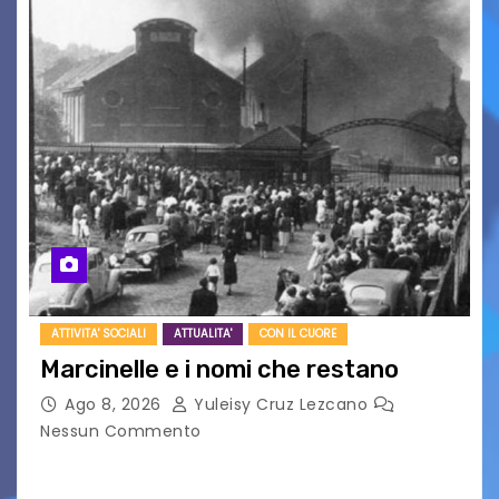
ATTIVITA' SOCIALI
ATTUALITA'
CON IL CUORE
Marcinelle e i nomi che restano
Ago 8, 2026
Yuleisy Cruz Lezcano
Nessun Commento
Tizio, Caio, Sempronio… e poi ancora un nome,
poi un altro, si forma un elenco lungo dal quale i