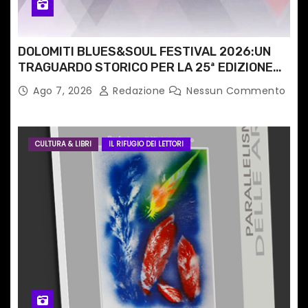
o
l
DOLOMITI BLUES&SOUL FESTIVAL 2026:UN
i
TRAGUARDO STORICO PER LA 25ª EDIZIONE
TRA LE CIME PATRIMONIO UNESCO
Ago 7, 2026
Redazione
Nessun Commento
CULTURA & LIBRI
IL RIFUGIO DEI LETTORI