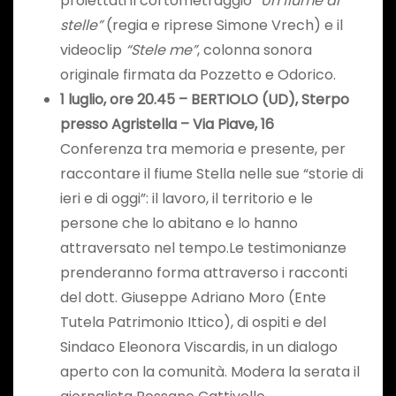
proiettati il cortometraggio
“Un fiume di
stelle”
(regia e riprese Simone Vrech) e il
videoclip
“Stele me”
, colonna sonora
originale firmata da Pozzetto e Odorico.
1 luglio
, ore 20.
45
–
BERTIOLO
(UD)
,
Sterpo
presso Agristella
– Via
Piave, 16
Conferenza tra memoria e presente, per
raccontare il fiume Stella nelle sue “storie di
ieri e di oggi”: il lavoro, il territorio e le
persone che lo abitano e lo hanno
attraversato nel tempo.Le testimonianze
prenderanno forma attraverso i racconti
del dott. Giuseppe Adriano Moro (Ente
Tutela Patrimonio Ittico), di ospiti e del
Sindaco Eleonora Viscardis, in un dialogo
aperto con la comunità. Modera la serata il