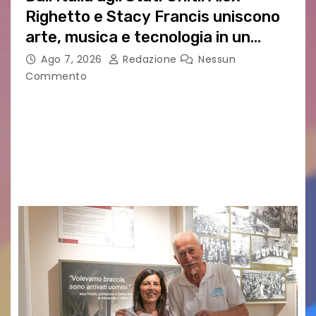
Righetto e Stacy Francis uniscono
arte, musica e tecnologia in un
nuovo progetto internazionale”
Ago 7, 2026
Redazione
Nessun
Commento
Vigonza (Padova), 7 agosto 2026 – Arte
contemporanea, musica internazionale, Made
in Italy e nuove generazioni si sono incontrati
oggi a Vigonza in occasione di un importante
confronto istituzionale dedicato…