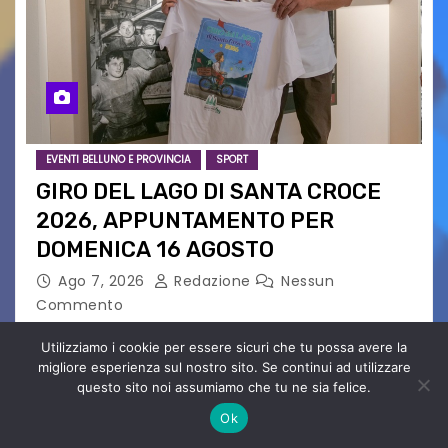
EVENTI BELLUNO E PROVINCIA
SPORT
GIRO DEL LAGO DI SANTA CROCE
2026, APPUNTAMENTO PER
DOMENICA 16 AGOSTO
Ago 7, 2026
Redazione
Nessun
Commento
Presentato ufficialmente l’evento solidaristico
Utilizziamo i cookie per essere sicuri che tu possa avere la
proposto dal Comitato Alpago 2 Ruote &
migliore esperienza sul nostro sito. Se continui ad utilizzare
Solidarietà, il cui ricavato andrà a Via di Natale,
questo sito noi assumiamo che tu ne sia felice.
Associazione Cucchini e Alpago Solidale. Sulla
Ok
maglietta, realizzata dall’artista Maria…