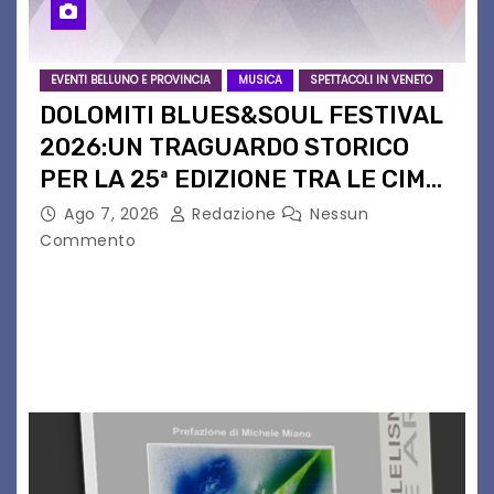
EVENTI BELLUNO E PROVINCIA
MUSICA
SPETTACOLI IN VENETO
DOLOMITI BLUES&SOUL FESTIVAL
2026:UN TRAGUARDO STORICO
PER LA 25ª EDIZIONE TRA LE CIME
PATRIMONIO UNESCO
Ago 7, 2026
Redazione
Nessun
Commento
Il Dolomiti Blues&Soul Festival celebra nel 2026
un traguardo leggendario: la sua 25ª edizione.
Un quarto di secolo di grande musica che torna
a far vibrare il cuore delle Dolomiti…