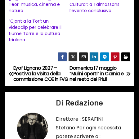
Teor: musica, cinema e
Cultura”: a Talmassons
m
natura
l’evento conclusivo
e
“Cjant a la Tor”: un
n
videoclip per celebrare il
t
fiume Torre e la cultura
friulana
o
i
n
c
Eyof Lignano 2027 –
Domenica 17 maggio
N
Positiva la visita della
“Mulini aperti” in Carnia e
o
commissione COE in FVG
nel resto del Friuli
a
r
s
v
o
Di
Redazione
i
…
Direttore : SERAFINI
g
Stefano Per ogni necessità
a
potete scrivere a :