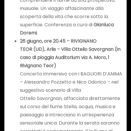
comprendere il fiume da una prospettiva
inusuale. Un viaggio affascinante alla
scoperta della vita che scorre sotto la
superficie. Conferenza a cura di
Gianluca
Doremi
.
2
6 giugno
, ore 20.45 –
RIVIGNANO
TEOR
(UD)
,
Ariis – Villa Ottelio
Savorgnan
(in
caso di pioggia Auditorium via A. Moro, 1
Rivignano
Teor
)
Concerto immersivo con i BAGLIORI D’ANIMA
– Alessandro Pozzetto e Nico Odorico – nel
suggestivo scenario di Villa
Ottelio Savorgnan, affacciata direttamente
sul corso del fiume Stella, acqua, musica e
paesaggio si intrecciano in un’esperienza
sensoriale unica. Durante la serata saranno