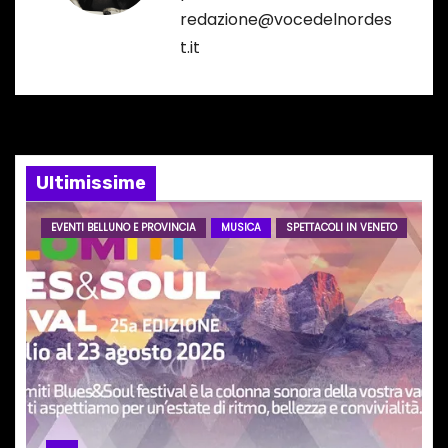
redazione@vocedelnordes
z
t.it
i
o
n
Ultimissime
e
EVENTI BELLUNO E PROVINCIA
MUSICA
SPETTACOLI IN VENETO
a
r
t
i
c