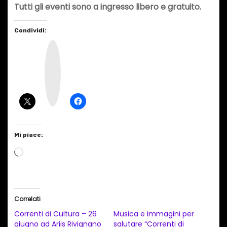
Tutti gli eventi sono a ingresso libero e gratuito.
Condividi:
I
n
s
t
a
g
r
a
m
Mi piace:
C
a
r
i
Correlati
c
Correnti di Cultura – 26
Musica e immagini per
a
giugno ad Ariis Rivignano
salutare “Correnti di