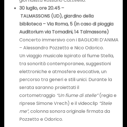
giornalista Rossano Cattivello.
30 luglio
, ore 20.
45
–
TALMASSONS
(UD)
,
giardino della
biblioteca
– Via
Roma, 5
(in caso di pioggia
Auditorium via Tomadini, 14 Talmassons)
Concerto immersivo con i BAGLIORI D’ANIMA
– Alessandro Pozzetto e Nico Odorico.
Un viaggio musicale ispirato al fiume Stella,
tra sonorità contemporanee, suggestioni
elettroniche e atmosfere evocative, un
percorso tra generi e stili unici. Durante la
serata saranno proiettati il
cortometraggio
“Un fiume di stelle”
(regia e
riprese Simone Vrech) e il videoclip
“Stele
me”
, colonna sonora originale firmata da
Pozzetto e Odorico.