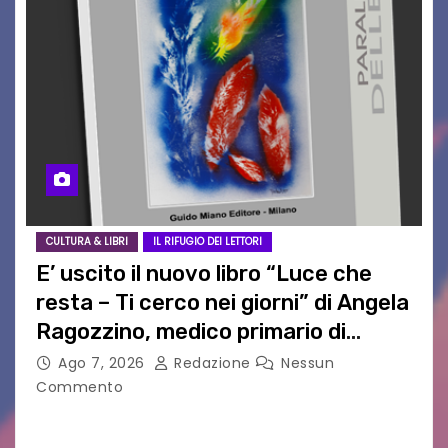
CULTURA & LIBRI
IL RIFUGIO DEI LETTORI
E’ uscito il nuovo libro “Luce che
resta – Ti cerco nei giorni” di Angela
Ragozzino, medico primario di
Capua
Ago 7, 2026
Redazione
Nessun
Commento
GUIDO MIANO EDITORE NOVITÀ EDITORIALE È
uscito il libro di poesie e fotografie: LUCE CHE