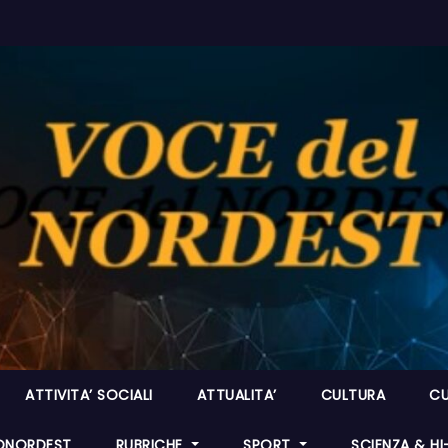
ATTIVITA’ SOCIALI
ATTUALITA’
CULTURA
CU
ONORDEST
RUBRICHE
SPORT
SCIENZA & H