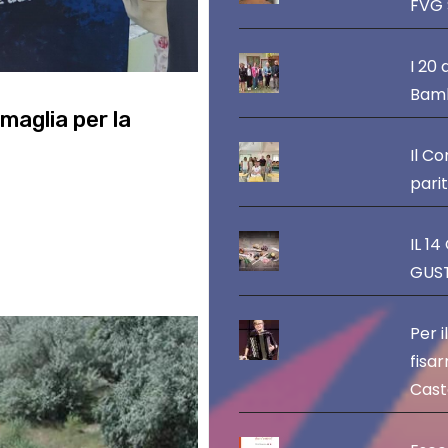
FVG 
I 20 
Bamb
maglia per la
Il C
pari
itare la presentazione
ione 2026/27. Un evento
IL 1
GUST
Per i
fisar
Caste