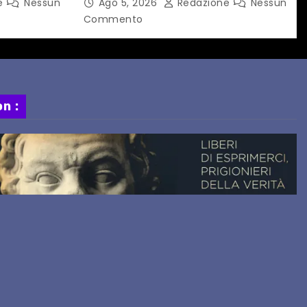
e
Nessun
Ago 5, 2026
Redazione
Nessun
ORARIO
Springsteen
Commento
n :