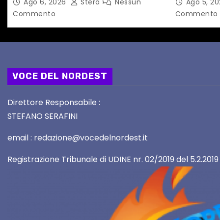
Ago 6, 2026
Stera
Nessun
Ago 5, 2
l
Commento
Commento
i
VOCE DEL NORDEST
Direttore Responsabile :
STEFANO SERAFINI
email : redazione@vocedelnordest.it
Registrazione Tribunale di UDINE nr. 02/2019 del 5.2.2019