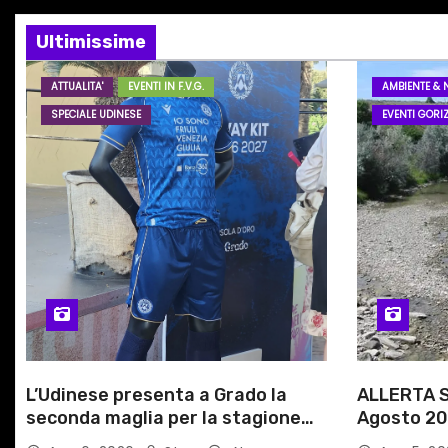
z
i
Ultimissime
o
ATTUALITA'
EVENTI IN F.V.G.
AMBIENTE & 
SPECIALE UDINESE
EVENTI GORIZ
n
e
a
r
t
i
c
L’Udinese presenta a Grado la
ALLERTA S
seconda maglia per la stagione
Agosto 20
o
2026/27
alle Auto