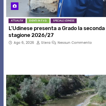
ATTUALITA'
EVENTI IN F.V.G.
SPECIALE UDINESE
L’Udinese presenta a Grado la seconda 
stagione 2026/27
Ago 6, 2026
Stera
Nessun Commento
GRADO – È stata la splendida cornice di Grado a osp
della nuova seconda maglia dell’Udinese per la stag
che ha richiamato istituzioni, addetti ai…