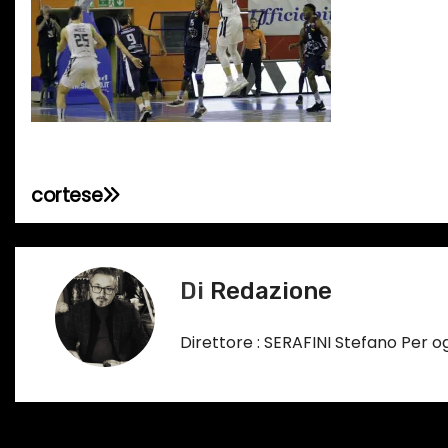
cortese
N
a
v
Di
Redazione
i
Direttore : SERAFINI Stefano Per 
g
a