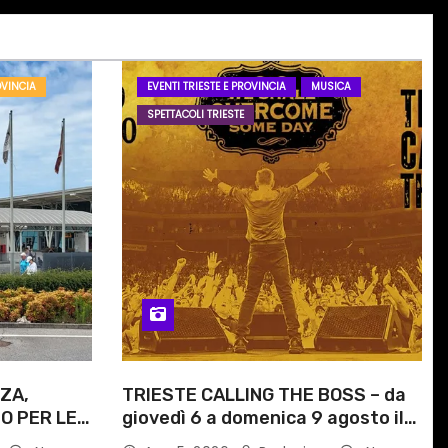
OVINCIA
EVENTI TRIESTE E PROVINCIA
MUSICA
SPETTACOLI TRIESTE
ZA,
TRIESTE CALLING THE BOSS – da
O PER LE
giovedì 6 a domenica 9 agosto il
ITI
festival triestino dedicato a