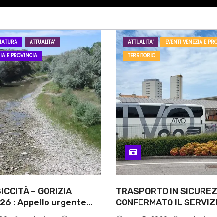
NATURA
ATTUALITA'
ATTUALITA'
EVENTI VENEZIA E PR
IA E PROVINCIA
TERRITORIO
ICCITÀ – GORIZIA
TRASPORTO IN SICUREZ
26 : Appello urgente
CONFERMATO IL SERVIZI
rità competenti
NOTTI DI AGOSTO: DEFIN