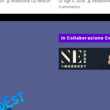
026
Redazione
Nessun
Ago 5, 2026
Redazion
PERCORSI, FERMATE E 
Commento
In Collaborazione Co