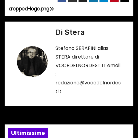
cropped-logo.png
N
a
Di
Stera
v
Stefano SERAFINI alias
i
STERA direttore di
g
VOCEDELNORDEST.IT email
:
a
redazione@vocedelnordes
z
t.it
i
o
n
Ultimissime