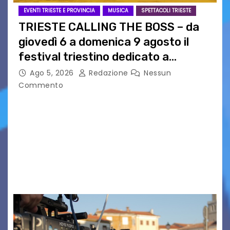
EVENTI TRIESTE E PROVINCIA
MUSICA
SPETTACOLI TRIESTE
TRIESTE CALLING THE BOSS – da
giovedì 6 a domenica 9 agosto il
festival triestino dedicato a
Springsteen
Ago 5, 2026
Redazione
Nessun
Commento
TRIESTE CALLING THE BOSS 2026
Quattordicesima Edizione Dal 6 al 9 agosto 2026
PIAZZA VERDI, SARTORIO, SAN GIUSTO,
AUSONIA… BLOOD BROTHERS, LOVESICK DUO,
BOUND FOR GLORY, RENATO TAMMI, ANTHONY
BASSO,…