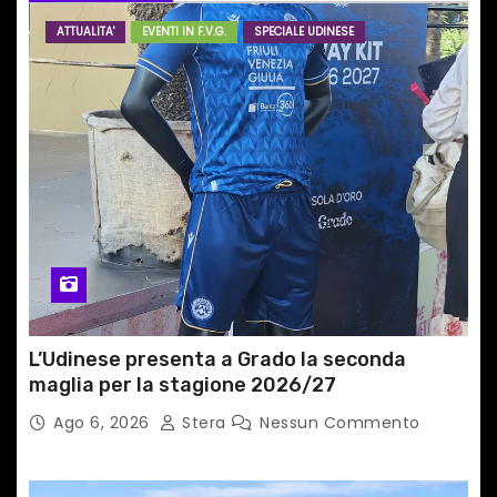
e
ATTUALITA'
EVENTI IN F.V.G.
SPECIALE UDINESE
a
r
t
i
c
o
l
L’Udinese presenta a Grado la seconda
i
maglia per la stagione 2026/27
Ago 6, 2026
Stera
Nessun Commento