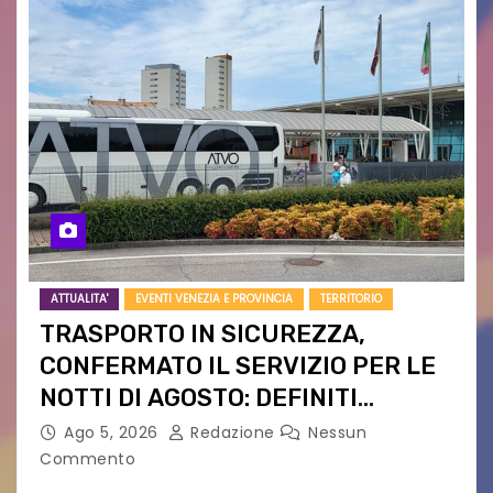
ATTUALITA'
EVENTI VENEZIA E PROVINCIA
TERRITORIO
TRASPORTO IN SICUREZZA,
CONFERMATO IL SERVIZIO PER LE
NOTTI DI AGOSTO: DEFINITI
PERCORSI, FERMATE E ORARIO
Ago 5, 2026
Redazione
Nessun
Commento
Venerdì 7 agosto la prima corsa, obiettivo