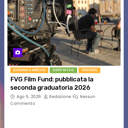
ECONOMIA & MERCATO
EVENTI IN F.V.G.
TERRITORIO
FVG Film Fund: pubblicata la
seconda graduatoria 2026
Ago 5, 2026
Redazione
Nessun
Commento
Aperta la terza e ultima call dell’anno per le
produzioni audiovisive Online gli esiti della
seconda finestra del Film Fund promosso dalla