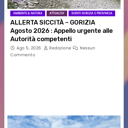
AMBIENTE & NATURA
ATTUALITA'
EVENTI GORIZIA E PROVINCIA
ALLERTA SICCITÀ – GORIZIA
Agosto 2026 : Appello urgente alle
Autorità competenti
Ago 5, 2026
Redazione
Nessun
Commento
Legambiente Gorizia APS e Legambiente
Monfalcone APS “Circolo Ignazio Zanutto”
desiderano attirare l’attenzione della
cittadinanza e delle Autorità competenti sulla
grave siccità che sta colpendo non solo le
campagne e…