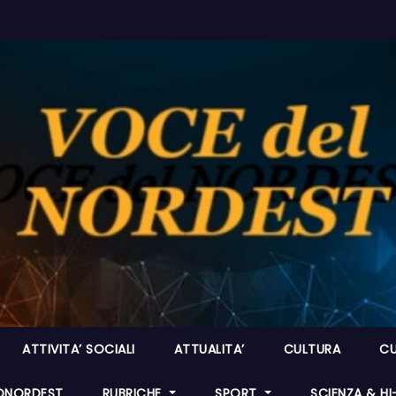
ATTIVITA’ SOCIALI
ATTUALITA’
CULTURA
CU
ONORDEST
RUBRICHE
SPORT
SCIENZA & H