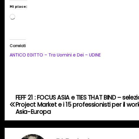
Mi piace:
C
a
r
i
Correlati
c
ANTICO EGITTO – Tra Uomini e Dei – UDINE
a
m
e
n
t
FEFF 21 : FOCUS ASIA e TIES THAT BIND – seleziona
N
o
Project Market e i 15 professionisti per il w
a
Asia-Europa
i
n
v
c
o