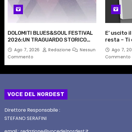
i
c
o
DOLOMITI BLUES&SOUL FESTIVAL
E’ uscito i
l
2026:UN TRAGUARDO STORICO
resta – Ti 
PER LA 25ª EDIZIONE TRA LE CIME
Angela Ra
Ago 7, 2026
Redazione
Nessun
Ago 7, 2
i
PATRIMONIO UNESCO
primario d
Commento
Commento
VOCE DEL NORDEST
Direttore Responsabile :
STEFANO SERAFINI
email : redazione@vocedelnordest.it