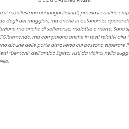
a cura di
Andrea Vitussi.
si manifestano nei luoghi liminali, presso il confine crepu
 degli dei maggiori, ma anche in autonomia, operando in
tezione ma anche di sofferenza, malattia e morte. Sono spe
ell’Oltremondo, ma compaiono anche in testi relativi alla
 sono alcune delle porte attraverso cui possono superare il
tti “Demoni” dell’antico Egitto: visti da vicino, nella sugg
Nilo.