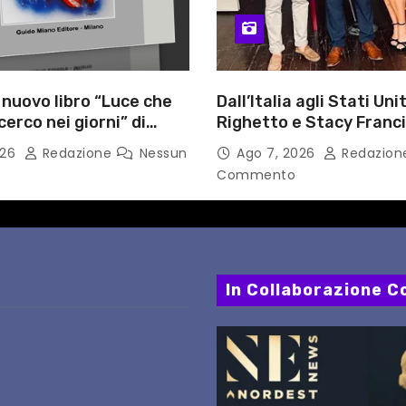
l nuovo libro “Luce che
Dall’Italia agli Stati Unit
cerco nei giorni” di
Righetto e Stacy Franc
gozzino, medico
uniscono arte, musica 
026
Redazione
Nessun
Ago 7, 2026
Redazio
i Capua
tecnologia in un nuovo
Commento
internazionale”
In Collaborazione Co