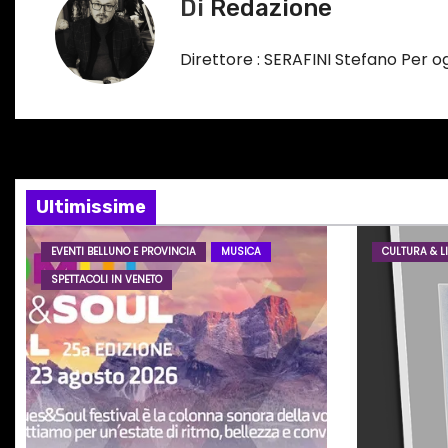
i
Di
Redazione
r
g
s
Direttore : SERAFINI Stefano Per 
a
o
…
z
i
o
Ultimissime
n
EVENTI BELLUNO E PROVINCIA
MUSICA
CULTURA & LI
SPETTACOLI IN VENETO
e
a
r
t