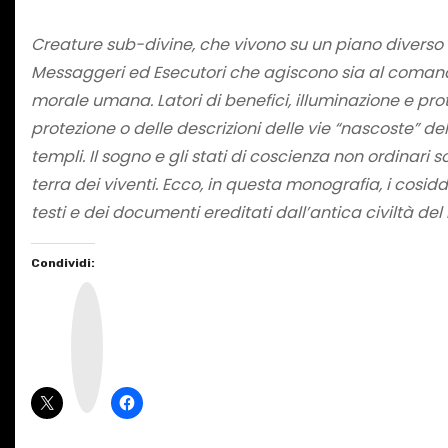
Creature sub-divine, che vivono su un piano diverso e 
Messaggeri ed Esecutori che agiscono sia al comando
morale umana. Latori di benefici, illuminazione e pro
protezione o delle descrizioni delle vie “nascoste” d
templi. Il sogno e gli stati di coscienza non ordinari
terra dei viventi. Ecco, in questa monografia, i cosidde
testi e dei documenti ereditati dall’antica civiltà del 
Condividi:
I
n
s
t
a
g
r
a
m