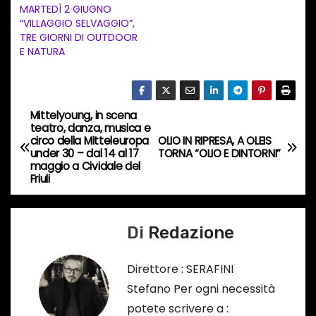
MARTEDÌ 2 GIUGNO
o
“VILLAGGIO SELVAGGIO”,
i
TRE GIORNI DI OUTDOOR
n
E NATURA
c
o
r
Mittelyoung, in scena
N
s
teatro, danza, musica e
circo della Mitteleuropa
OLIO IN RIPRESA, A OLEIS
a
o
under 30 – dal 14 al 17
TORNA “OLIO E DINTORNI”
maggio a Cividale del
…
v
Friuli
i
Di
Redazione
g
a
Direttore : SERAFINI
Stefano Per ogni necessità
z
potete scrivere a :