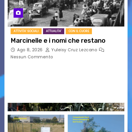
ATTIVITA' SOCIALI
ATTUALITA'
CON IL CUORE
Marcinelle e i nomi che restano
Ago 8, 2026
Yuleisy Cruz Lezcano
Nessun Commento
Tizio, Caio, Sempronio… e poi ancora un nome,
poi un altro, si forma un elenco lungo dal quale i
nomi scappano, scivolano fuori dalla pagina, la
carta che non basta…