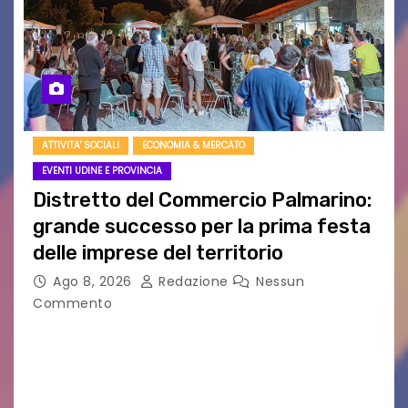
ATTIVITA' SOCIALI
ECONOMIA & MERCATO
EVENTI UDINE E PROVINCIA
Distretto del Commercio Palmarino:
grande successo per la prima festa
delle imprese del territorio
Ago 8, 2026
Redazione
Nessun
Commento
Sommariva: «Una serata che ha restituito il
valore di chi ogni giorno costruisce il Palmarino
con passione, ricerca e lavoro» PALMANOVA, 8
AGOSTO 2026 – È andata oltre ogni