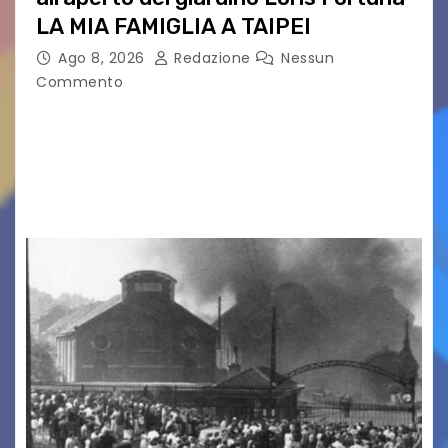
LA MIA FAMIGLIA A TAIPEI
Ago 8, 2026
Redazione
Nessun
Commento
LA MIA FAMIGLIA A TAIPEI Domenica 9 agosto al
cinema all’aperto delgiardino Loris Fortuna un
racconto teneroe delicato che scalda il cuore!
UDINE – Domenica 9 agosto alle 21.15 torna…