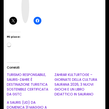
s
t
a
g
r
a
m
Mi piace:
C
a
r
i
Correlati
c
TURISMO RESPONSABILE,
ZAHRAR KULTURTOGE –
a
SAURIS-ZAHRE È
GIORNATE DELLA CULTURA
DESTINAZIONE TURISTICA
SAURANA 2026, 3 NUOVI
m
SOSTENIBILE CERTIFICATA
GIOCHI E UN LIBRO
e
DA GSTC
DIDATTICO IN SAURANO
n
A SAURIS (UD) DA
t
DOMENICA 31 MAGGIO A