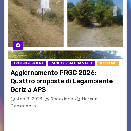
AMBIENTE & NATURA
EVENTI GORIZIA E PROVINCIA
TERRITORIO
Aggiornamento PRGC 2026:
Quattro proposte di Legambiente
Gorizia APS
Ago 8, 2026
Redazione
Nessun
Commento
Il 25 luglio scadeva la possibilità di fare delle
osservazioni al PRGC di Gorizia in fase di
aggiornamento. Le 4 proposte di Legambiente