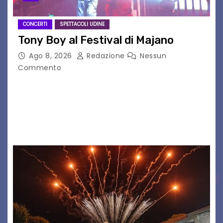
CONCERTI
SPETTACOLI UDINE
Tony Boy al Festival di Majano
Ago 8, 2026
Redazione
Nessun
Commento
Il 7 agosto 2026, il tour estivo di Tony Boy
(ragazzo del 1999 nato a Padova, il cui vero
nome è Antonio Hueber) ha fatto tappa al
Festival di Majano.…