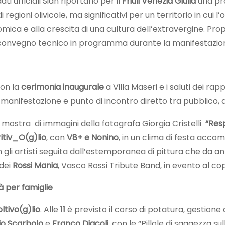
 ufficiali Sian riportano per il
Friuli Venezia Giulia
una pr
i regioni olivicole, ma significativi per un territorio in cui
omica e alla crescita di una cultura dell’extravergine. Prop
del convegno tecnico in programma durante la manifestazio
con la
cerimonia inaugurale
a Villa Maseri e i saluti dei rap
a manifestazione e punto di incontro diretto tra pubblico, a
a mostra di immagini della fotografa Giorgia Cristelli
“Resp
itiv_O(g)lio
, con
V8+ e Nonino
, in un clima di festa acc
n gli artisti seguita dall’estemporanea di pittura che da ann
dei
Rossi Mania
, Vasco Rossi Tribute Band, in evento al co
à per famiglie
ltivo(g)lio
. Alle
11
è previsto il corso di potatura, gestion
io Scarbolo
e
Franco Diacoli
, con le “Pillole di saggezza su