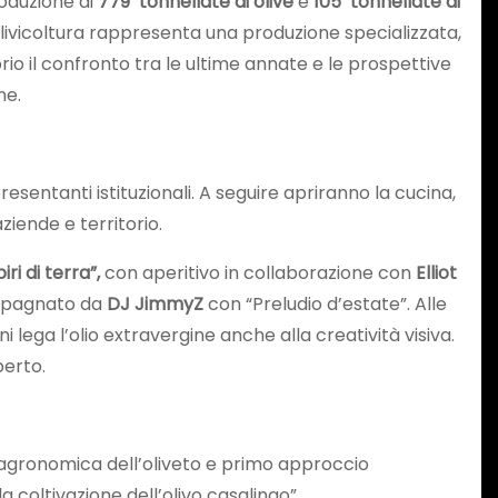
oduzione di
779
tonnellate di olive
e
105 tonnellate di
 l’olivicoltura rappresenta una produzione specializzata,
rio il confronto tra le ultime annate e le prospettive
ne.
presentanti istituzionali. A seguire apriranno la cucina,
ziende e territorio.
iri di terra”,
con aperitivo in collaborazione con
Elliot
ompagnato da
DJ JimmyZ
con “Preludio d’estate”. Alle
i lega l’olio extravergine anche alla creatività visiva.
perto.
e agronomica dell’oliveto e primo approccio
lla coltivazione dell’olivo casalingo”.