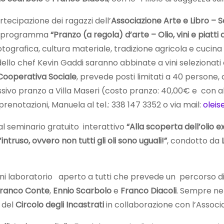
tecipazione dei ragazzi dell’
Associazione Arte e Libro – 
n programma
“Pranzo (a regola) d’arte – Olio, vini e piatt
ografica, cultura materiale, tradizione agricola e cuci
 dello chef Kevin Gaddi saranno abbinate a vini selezionati 
 Cooperativa Sociale
, prevede posti limitati a 40 persone, c
uccessivo pranzo a Villa Maseri (costo pranzo: 40,00€ e con
renotazioni, Manuela al tel.: 338 147 3352 o via mail:
olei
 al seminario gratuito interattivo
“Alla scoperta dell’olio e
’intruso, ovvero non tutti gli oli sono uguali!”
, condotto da
ini laboratorio aperto a tutti che prevede un percorso did
franco Conte
,
Ennio Scarbolo
e
Franco Diacoli
. Sempre ne
 del
Circolo degli Incastrati
in collaborazione con l’Associ