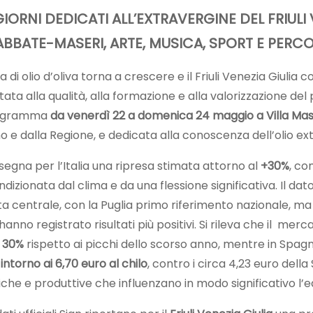
GIORNI DEDICATI ALL’EXTRAVERGINE DEL FRIULI 
ABBATE-MASERI, ARTE, MUSICA, SPORT E PERCO
 di olio d’oliva torna a crescere e il Friuli Venezia Giulia 
a alla qualità, alla formazione e alla valorizzazione del p
programma
da venerdì 22 a domenica 24 maggio a Villa Mase
 dalla Regione, e dedicata alla conoscenza dell’olio extrav
gna per l’Italia una ripresa stimata attorno al
+30%
, co
zionata dal clima e da una flessione significativa. Il dat
esta centrale, con la Puglia primo riferimento nazionale
 hanno registrato risultati più positivi. Si rileva che il m
l 30%
rispetto ai picchi dello scorso anno, mentre in Spag
intorno ai 6,70 euro al chilo
, contro i circa 4,23 euro dell
he e produttive che influenzano in modo significativo l’e