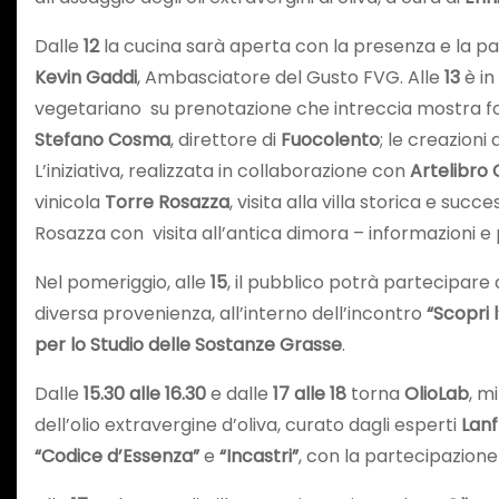
Dalle
12
la cucina sarà aperta con la presenza e la par
Kevin Gaddi
, Ambasciatore del Gusto FVG. Alle
13
è i
vegetariano su prenotazione che intreccia mostra fot
Stefano Cosma
, direttore di
Fuocolento
; le creazioni
L’iniziativa, realizzata in collaborazione con
Artelibro
vinicola
Torre Rosazza
, visita alla villa storica e s
Rosazza con visita all’antica dimora – informazioni e p
Nel pomeriggio, alle
15
, il pubblico potrà partecipare
diversa provenienza, all’interno dell’incontro
“Scopri l
per lo Studio delle Sostanze Grasse
.
Dalle
15.30 alle 16.30
e dalle
17 alle 18
torna
OlioLab
, m
dell’olio extravergine d’oliva, curato dagli esperti
Lan
“Codice d’Essenza”
e
“Incastri”
, con la partecipazione