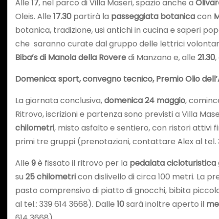
Alle
17
, nel parco di Villa Maseri, spazio anche a
Olivar
Oleis. Alle
17.30
partirà la
passeggiata botanica
con
M
botanica, tradizione, usi antichi in cucina e saperi 
che saranno curate dal gruppo delle lettrici volontar
Biba’s di Manola della Rovere
di Manzano e, alle
21.30
,
Domenica: sport, convegno tecnico, Premio Olio dell
La giornata conclusiva,
domenica 24 maggio
, cominc
Ritrovo, iscrizioni e partenza sono previsti a Villa M
chilometri
, misto asfalto e sentiero, con ristori attiv
primi tre gruppi (prenotazioni, contattare Alex al tel.
Alle
9
è fissato il ritrovo per la
pedalata cicloturistica
su
25 chilometri
con dislivello di circa 100 metri. La 
pasto comprensivo di piatto di gnocchi, bibita piccola
al tel.: 339 614 3668). Dalle
10
sarà inoltre aperto il
mer
614 3668).