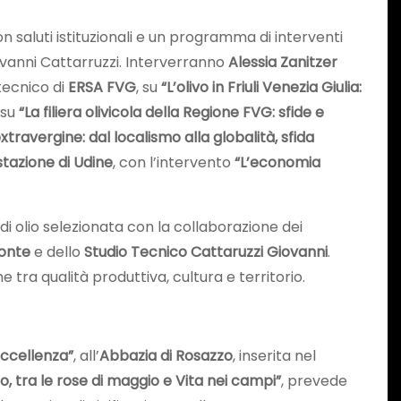
on saluti istituzionali e un programma di interventi
iovanni Cattarruzzi. Interverranno
Alessia Zanitzer
 tecnico di
ERSA FVG
, su
“L’olivo in Friuli Venezia Giulia:
su
“La filiera olivicola della Regione FVG: sfide e
xtravergine: dal localismo alla globalità, sfida
stazione di Udine
, con l’intervento
“L’economia
di olio selezionata con la collaborazione dei
onte
e dello
Studio Tecnico Cattaruzzi Giovanni
.
 tra qualità produttiva, cultura e territorio.
’eccellenza”
, all’
Abbazia di Rosazzo
, inserita nel
o, tra le rose di maggio e Vita nei campi”
, prevede