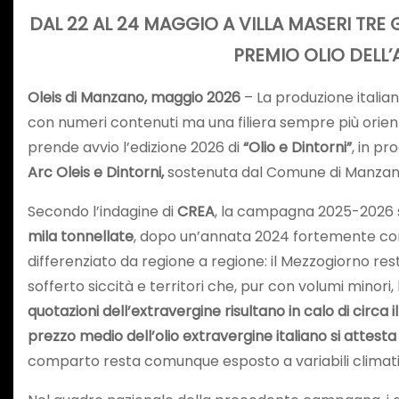
DAL 22 AL 24 MAGGIO A VILLA MASERI TRE 
PREMIO OLIO DELL’
Oleis di Manzano, maggio 2026
– La produzione italiana
con numeri contenuti ma una filiera sempre più orientat
prende avvio l’edizione 2026 di
“Olio e Dintorni”
, in 
Arc Oleis e Dintorni,
sostenuta dal Comune di Manzano e
Secondo l’indagine di
CREA
, la campagna 2025-2026 se
mila tonnellate
, dopo un’annata 2024 fortemente condi
differenziato da regione a regione: il Mezzogiorno r
sofferto siccità e territori che, pur con volumi minori,
quotazioni dell’extravergine risultano in calo di circa i
prezzo medio dell’olio extravergine italiano si attesta 
comparto resta comunque esposto a variabili climatic