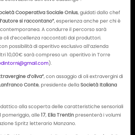
Società Cooperativa Sociale Onlus
, guidati dallo chef
i d’autore si raccontano”
, esperienza anche per chi è
na contemporanea. A condurre il percorso sarà
e oli d’eccellenza raccontati dai produttori.
on possibilità di aperitivo esclusivo all’azienda
 altri 10,00€ sarà compreso un aperitivo in Torre
sedintorni@gmail.com
).
xtravergine d’oliva”
, con assaggio di oli extravergini di
Lanfranco Conte
, presidente della
Società Italiana
attico alla scoperta delle caratteristiche sensoriali
l pomeriggio, alle
17
,
Elia Trentin
presenterà i volumi
azione Spritz letterario Manzano.