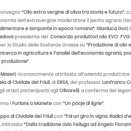
il convegno
“Olio extra vergine di oliva tra storia e futuro”
, c
ll’economia dell’extravergine moderatore il perito agrario G
o alimentare e lampante in epoca romana”
;
Gianluca Gori
,
Vedova
presidente del
Consorzio produttori olio EVO FVG
per lo Studio delle Sostanze Grasse su
“Produzione di olio e
ricerca in agricoltura e l’analisi dell’economia agraria, po
la produzione”
.
 Maseri
, riconoscimento attribuito all’azienda produttrice 
a di Cividale del Friuli
, di
ERSA
, del professor
Lanfranco C
i artisti partecipanti agli
Olivarelli
, a conferma del legame
nno i
Furlans a Manete
con
“Un pocje di ligrie”
.
ppo di Cividale del Friuli
con
“Fai un giro in vigna: Radici d
 intitolato
“Dalla tradizione Livio Felluga ad Angelo Floram