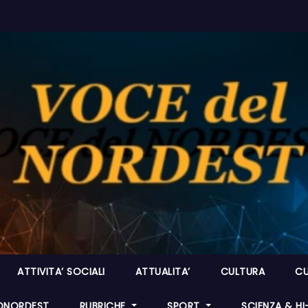
ATTIVITA’ SOCIALI
ATTUALITA’
CULTURA
CU
ONORDEST
RUBRICHE
SPORT
SCIENZA & H