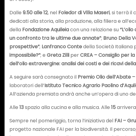
Dalle
9.50 alle 12
, nel
Foledor di Villa Maseri
, si terrà 
dedicati alla storia, alla produzione, alla filiera e a
della
Fondazione Aquileia
con una relazione su
“L’oli
un confronto tra le ultime due annate”
;
Bruno Della 
prospettive”
;
Lanfranco Conte
della Società Italiana 
impossibile?”
; e
Greta Zilli
per
CREA – Consiglio per la 
dell’olio extravergine: analisi dei costi e dei ricavi del
A seguire sarà consegnato il
Premio Olio dell’Abate –
laboratori dell’
Istituto Tecnico Agrario Paolino d’Aquilei
All’azienda premiata andrà anche un’opera di uno degl
Alle
13
spazio alla cucina e alla musica. Alle
15
arrivera
Sempre nel pomeriggio, torna l’iniziativa del
FAI – Gru
progetto nazionale FAI per la biodiversità. Il percorso,