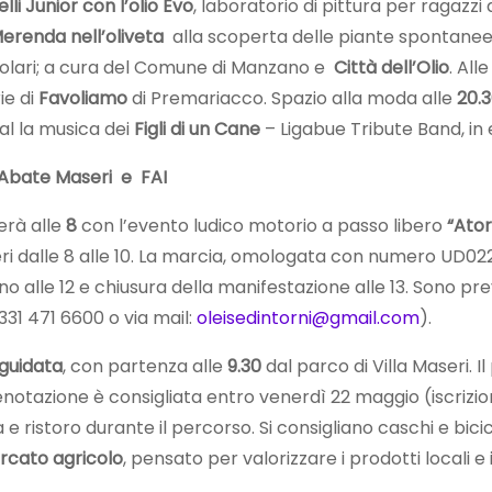
elli Junior con l’olio Evo
, laboratorio di pittura per ragazzi d
erenda nell’oliveta
alla scoperta delle piante spontanee 
popolari; a cura del Comune di Manzano e
Città dell’Olio
. All
ie di
Favoliamo
di Premariacco. Spazio alla moda alle
20.
 al la musica dei
Figli di un Cane
– Ligabue Tribute Band, in
’Abate Maseri e FAI
erà alle
8
con l’evento ludico motorio a passo libero
“Ator
aseri dalle 8 alle 10. La marcia, omologata con numero UD0
i fino alle 12 e chiusura della manifestazione alle 13. Sono p
 331 471 6600 o via mail:
oleisedintorni@gmail.com
).
 guidata
, con partenza alle
9.30
dal parco di Villa Maseri. Il
prenotazione è consigliata entro venerdì 22 maggio (iscriz
 e ristoro durante il percorso. Si consigliano caschi e bic
cato agricolo
, pensato per valorizzare i prodotti locali e