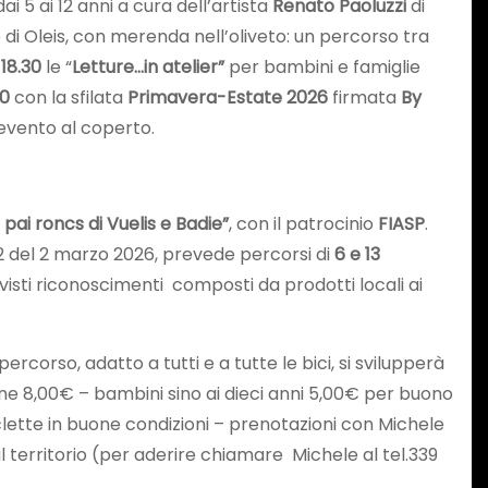
ai 5 ai 12 anni a cura dell’artista
Renato Paoluzzi
di
di Oleis, con merenda nell’oliveto: un percorso tra
e
18.30
le “
Letture…in atelier”
per bambini e famiglie
30
con la sfilata
Primavera-Estate 2026
firmata
By
 evento al coperto.
 pai roncs di Vuelis e Badie”
, con il patrocinio
FIASP
.
22 del 2 marzo 2026, prevede percorsi di
6 e 13
revisti riconoscimenti composti da prodotti locali ai
 percorso, adatto a tutti e a tutte le bici, si svilupperà
ione 8,00€ – bambini sino ai dieci anni 5,00€ per buono
iclette in buone condizioni – prenotazioni con Michele
 il territorio (per aderire chiamare Michele al tel.339