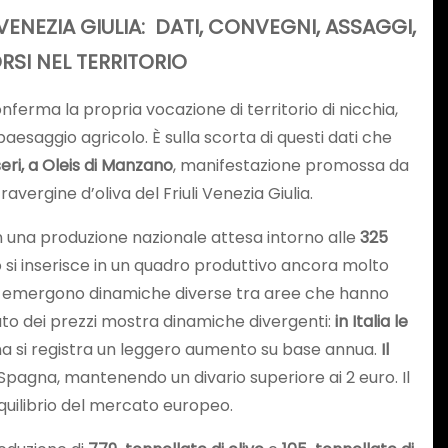
VENEZIA GIULIA: DATI, CONVEGNI, ASSAGGI,
RSI NEL TERRITORIO
conferma la propria vocazione di territorio di nicchia,
aesaggio agricolo. È sulla scorta di questi dati che
ri, a Oleis di Manzano
, manifestazione promossa da
ergine d’oliva del Friuli Venezia Giulia.
n una produzione nazionale attesa intorno alle
325
o si inserisce in un quadro produttivo ancora molto
, ma emergono dinamiche diverse tra aree che hanno
ercato dei prezzi mostra dinamiche divergenti:
in Italia le
na si registra un leggero aumento su base annua.
Il
a Spagna, mantenendo un divario superiore ai 2 euro. Il
quilibrio del mercato europeo.