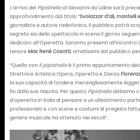
L’arrivo del
Pipistrello
al Giovanni da Udine sarà prec
approfondimento dal titolo “
Svolazzar d’ali, mantelli
giornalista e autore radiofonico, il pubblico potrà sc
segreto sia dello spettacolo in scena il giorno segue
dedicato all’Operetta. Saranno presenti all’incontro d
tenore
Max René Cosotti
, amatissimi dal pubblico per
“Quello con
Il pipistrello
è il primo appuntamento dedi
Direttrice Artistica Opera, Operetta e Danza
Fiorenz
la sua capacità di fondere meravigliosamente legger
fin dalla sua nascita. Per questo
Pipistrello
abbiamo chi
d’operetta in Italia di pensare a un allestimento par
professionisti e con scene e costumi di pregiata fattu
genere musicale ha ottenuto nei secoli”.