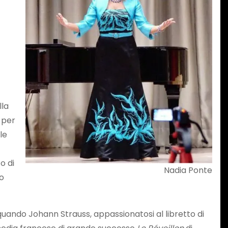
lla
 per
le
o di
Nadia Ponte
to
 quando Johann Strauss, appassionatosi al libretto di