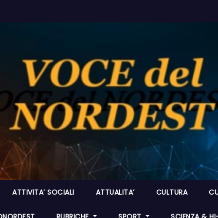
ATTIVITA’ SOCIALI
ATTUALITA’
CULTURA
CU
ONORDEST
RUBRICHE
SPORT
SCIENZA & H