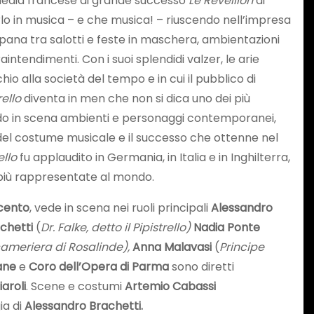
media francese di grande successo
Le
Réveillon
di
lo in musica – e che musica! – riuscendo nell’impresa
ipana tra salotti e feste in maschera, ambientazioni
intendimenti. Con i suoi splendidi valzer, le arie
chio alla società del tempo e in cui il pubblico di
rello
diventa in men che non si dica uno dei più
do in scena ambienti e personaggi contemporanei,
 del costume musicale e il successo che ottenne nel
ello
fu applaudito in Germania, in Italia e in Inghilterra,
più rappresentate al mondo.
cento
, vede in scena nei ruoli principali
Alessandro
chetti
(
Dr. Falke, detto il Pipistrello)
Nadia Ponte
cameriera di Rosalinde),
Anna Malavasi
(
Principe
ane
e
Coro dell’Opera di Parma
sono diretti
aroli
. Scene e costumi
Artemio Cabassi
gia di
Alessandro Brachetti.