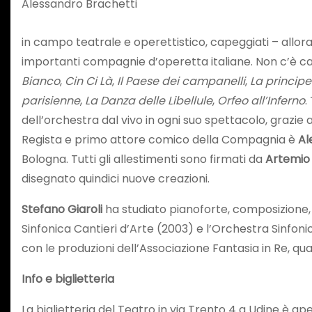
Alessandro Brachetti
in campo teatrale e operettistico, capeggiati – allor
importanti compagnie d’operetta italiane. Non c’è ca
Bianco
,
Cin Ci Là
,
Il Paese dei campanelli
,
La princip
parisienne
,
La Danza delle Libellule
,
Orfeo all’Inferno
.
dell’orchestra dal vivo in ogni suo spettacolo, grazie
Regista e primo attore comico della Compagnia è
Al
Bologna. Tutti gli allestimenti sono firmati da
Artemio
disegnato quindici nuove creazioni.
Stefano Giaroli
ha studiato pianoforte, composizione,
Sinfonica Cantieri d’Arte (2003) e l’Orchestra Sinfonic
con le produzioni dell’Associazione Fantasia in Re, quant
Info e biglietteria
La biglietteria del Teatro in via Trento 4 a Udine è ape