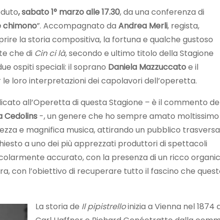
eduto
, sabato 1° marzo alle 17.30
, da una conferenza di
 e chimono
”. Accompagnato da
Andrea Merli
, regista,
oprire la storia compositiva, la fortuna e qualche gustoso
nte che di
Cin ci là
, secondo e ultimo titolo della Stagione
ue ospiti speciali: il soprano
Daniela Mazzuccato
e il
 le loro interpretazioni dei capolavori dell’operetta.
cato all’Operetta di questa Stagione – è il commento de
a Cedolins
-, un genere che ho sempre amato moltissimo
ezza e magnifica musica, attirando un pubblico trasversa
esto a uno dei più apprezzati produttori di spettacoli
ticolarmente accurato, con la presenza di un ricco organic
ra, con l’obiettivo di recuperare tutto il fascino che ques
La storia de
Il pipistrello
inizia a Vienna nel 1874