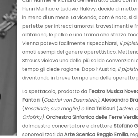
Carl Haffner e Richard Genéetratto dalla com
Henri Meilhac e Ludovic Halévy, decide di metter
in meno di un mese. La vicenda, com’è noto, si d
perfette per intrecci amorosi, travestimenti e fra
all’italiana, le polke e una trama che strizza l’oc
Vienna poteva facilmente rispecchiarsi,
Il pipist
amati esempi del genere operettistico. Metten
Strauss violava una delle più solide convenzioni
tempo gli diede ragione. Dopo l’Austria,
Il pipistr
diventando in breve tempo una delle operette 
Lo spettacolo, prodotto da
Teatro Musica Nove
Fantoni
(
Gabriel von Eisenstein),
Alessandro Bra
(
Rosalinde, sua moglie) e
Lina Tsiklauri
(
Adele, 
Orlofsky)
.
Orchestra Sinfonica delle Terre Verdi
dalmaestro concertatore e direttore
Stefano Gi
sonorealizzati da
Arte Scenica Reggio Emilia
, re