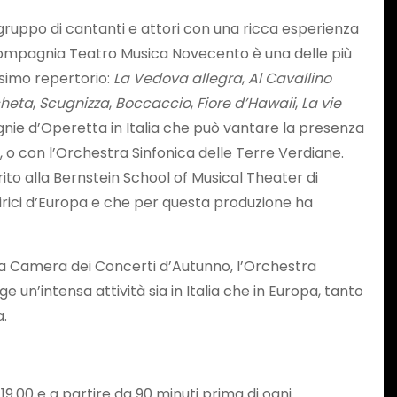
gruppo di cantanti e attori con una ricca esperienza
Compagnia Teatro Musica Novecento è una delle più
ssimo repertorio:
La Vedova allegra
,
Al Cavallino
cheta
,
Scugnizza
,
Boccaccio
,
Fiore d’Hawaii
,
La vie
ie d’Operetta in Italia che può vantare la presenza
e, o con l’Orchestra Sinfonica delle Terre Verdiane.
o alla Bernstein School of Musical Theater di
lirici d’Europa e che per questa produzione ha
da Camera dei Concerti d’Autunno, l’Orchestra
 un’intensa attività sia in Italia che in Europa, tanto
a.
 19.00 e a partire da 90 minuti prima di ogni