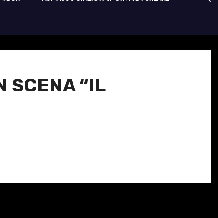
N SCENA “IL