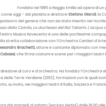
Fondata nel 1995 a Reggio Emilia ad opera di un 
a come oggi – dal pianista e direttore
Stefano Giaroli
, la 
polavoro del genere che non sia stato inserito nel ricchi
essa della Czarda
,
La duchessa del Bal Tabarin
,
L’acqua 
 Teatro Musica Novecento è una delle pochissime compagn
 alla stretta collaborazione con l’Orchestra Cantieri d’Art
essandro Brachetti,
attore e cantante diplomato con merit
 Cabassi
, che firma costumi e scene per i maggiori teatri 
 direzione di coro e d’orchestra. Ha fondato l’Orchestra 
a delle Terre Verdiane (2012), formazioni con le quali svolge
o, su invito, nei maggiori teatri d’Italia, Svizzera e Franci
rta dal martedì al sabato (escluso festivi) dalle 16.00 alle