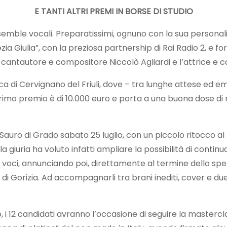
E TANTI ALTRI PREMI IN BORSE DI STUDIO
 ensemble vocali. Preparatissimi, ognuno con la sua persona
ia Giulia”, con la preziosa partnership di Rai Radio 2, e f
 il cantautore e compositore Niccolò Agliardi e l’attrice e
i Cervignano del Friuli, dove – tra lunghe attese ed emozio
il primo premio è di 10.000 euro e porta a una buona dose d
Sauro di Grado sabato 25 luglio, con un piccolo ritocco 
la giuria ha voluto infatti ampliare la possibilità di contin
 voci, annunciando poi, direttamente al termine dello spetta
di Gorizia. Ad accompagnarli tra brani inediti, cover e du
o, i 12 candidati avranno l’occasione di seguire la masterc