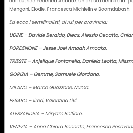
dall’autrice Federica Abbate. Un’artista definita la “
Mengoni, Elodie, Francesca Michielin e Boomdabash.
Ed ecco i semifinalisti, divisi per provincia:
UDINE – Davide Beraldo, Blecs, Alessio Cecatto, Chiara 
PORDENONE – Jesse Joel Amoah Amoako.
TRIESTE – Anjelique Fontanella, Daniela Leotta, Missm
GORIZIA – Gemme, Samuele Giordano.
MILANO – Marco Guazzone, Numa.
PESARO – Ilred, Valentina Livi.
ALESSANDRIA – Miryam Belfiore.
VENEZIA – Anna Chiara Boccato, Francesco Pesavent