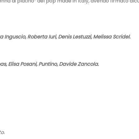
penna di platino” del pop made in Italy, avendo firmato al
Inguscio, Roberta Iuri, Denis Lestuzzi, Melissa Scridel.
as, Elisa Posani, Puntino, Davide Zancola.
o.