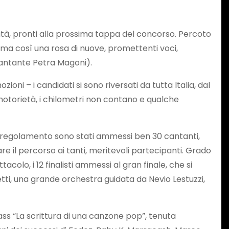
lità, pronti alla prossima tappa del concorso. Percoto
orma così una rosa di nuove, promettenti voci,
 cantante Petra Magoni).
ni – i candidati si sono riversati da tutta Italia, dal
i notorietà, i chilometri non contano e qualche
al regolamento sono stati ammessi ben 30 cantanti,
uare il percorso ai tanti, meritevoli partecipanti. Grado
colo, i 12 finalisti ammessi al gran finale, che si
etti, una grande orchestra guidata da Nevio Lestuzzi,
lass “La scrittura di una canzone pop”, tenuta