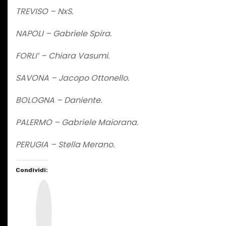
TREVISO – NxS.
NAPOLI – Gabriele Spira.
FORLI’ – Chiara Vasumi.
SAVONA – Jacopo Ottonello.
BOLOGNA – Daniente.
PALERMO – Gabriele Maiorana.
PERUGIA – Stella Merano.
Condividi:
I
n
s
t
a
g
r