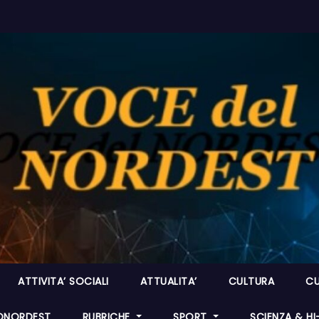
ATTIVITA’ SOCIALI
ATTUALITA’
CULTURA
CU
ONORDEST
RUBRICHE
SPORT
SCIENZA & H