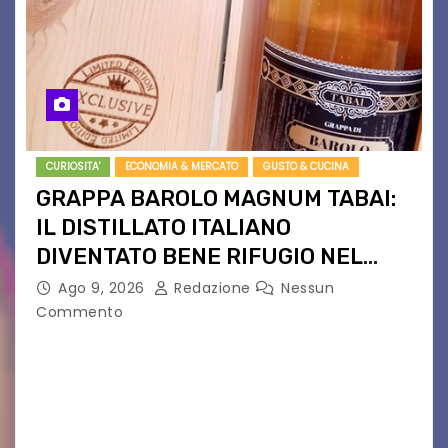
CURIOSITA'
ECONOMIA & MERCATO
GUSTO & CUCINA
GRAPPA BAROLO MAGNUM TABAI:
IL DISTILLATO ITALIANO
DIVENTATO BENE RIFUGIO NEL
NORD EUROPA
Ago 9, 2026
Redazione
Nessun
Commento
Da Langhe a bene d’investimento. Edizione
limitata, aste private e quotazioni record: la
Magnum da 1,5L fa il giro dei collezionisti. Non è
più solo una grappa. La Grappa di…