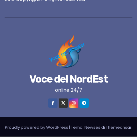
Voce del NordEst
online 24/7
Proudly powered by WordPress
|
Tema:
Newses
di
Themeansar
.