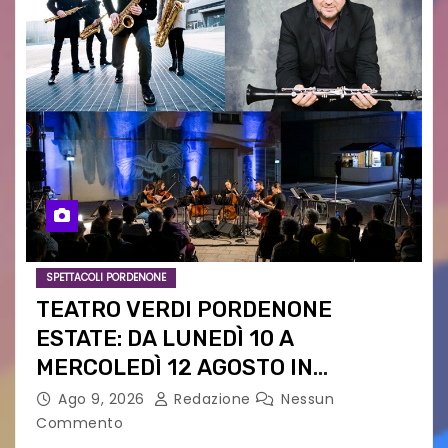
SPETTACOLI PORDENONE
TEATRO VERDI PORDENONE
ESTATE: DA LUNEDÌ 10 A
MERCOLEDÌ 12 AGOSTO IN
PIAZZETTA PESCHERIA TORNANO
Ago 9, 2026
Redazione
Nessun
LE MUSIC NIGHTS
Commento