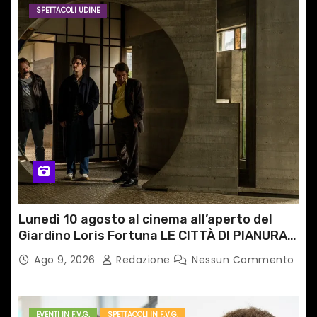
SPETTACOLI UDINE
a
r
t
i
c
o
l
Lunedì 10 agosto al cinema all’aperto del
i
Giardino Loris Fortuna LE CITTÀ DI PIANURA,
il caso cinematografico dell’anno!
Ago 9, 2026
Redazione
Nessun Commento
EVENTI IN F.V.G.
SPETTACOLI IN F.V.G.