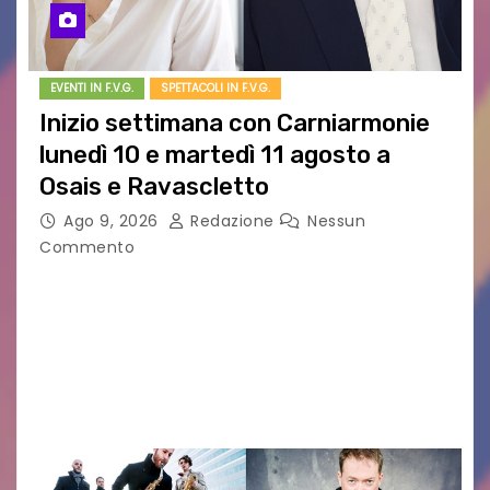
EVENTI IN F.V.G.
SPETTACOLI IN F.V.G.
Inizio settimana con Carniarmonie
lunedì 10 e martedì 11 agosto a
Osais e Ravascletto
Ago 9, 2026
Redazione
Nessun
Commento
Nella ricca programmazione di agosto del
festival Carniarmonie, che propone la media di
un concerto al giorno spaziando tra vari generi
musicali, l’inizio di settimana propone due
appuntamenti cameristici con…