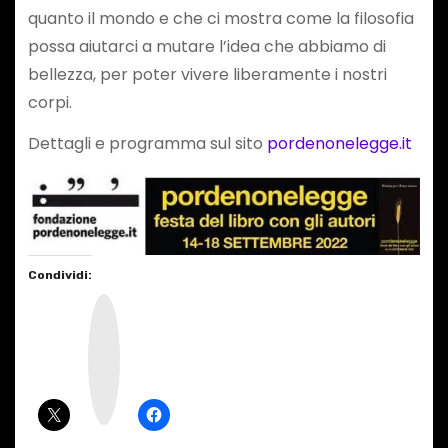
quanto il mondo e che ci mostra come la filosofia
possa aiutarci a mutare l’idea che abbiamo di
bellezza, per poter vivere liberamente i nostri
corpi.
Dettagli e programma sul sito
pordenonelegge.it
Condividi:
I
n
s
t
a
g
r
a
m