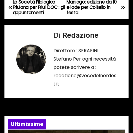
La Società Filologica
Maniago: edizione da 10
o
N
Friulana per Friuli DOC : gli
e lode per Coltello in
r
appuntamenti
festa
a
s
o
v
Di
Redazione
…
i
Direttore : SERAFINI
g
Stefano Per ogni necessità
a
potete scrivere a :
redazione@vocedelnordes
z
t.it
i
o
n
Ultimissime
e