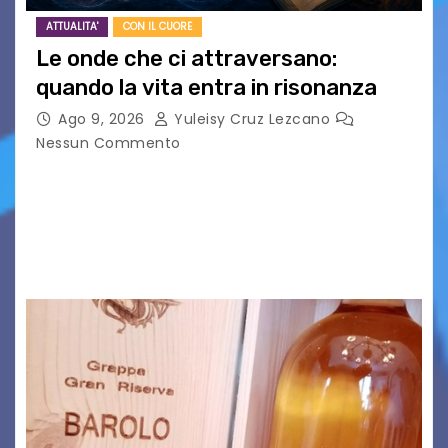
ATTUALITA'
CON IL CUORE
Le onde che ci attraversano:
quando la vita entra in risonanza
Ago 9, 2026
Yuleisy Cruz Lezcano
Nessun Commento
C’è qualcosa, in questo mondo, che non riesco a
comprendere completamente e forse è
proprio per questo che mi affascina tanto: le
onde. Sì, le onde. Detto in questo modo,…