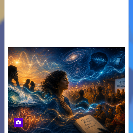
IL CARTELLONE ESTIVO DEL TEATRO VERDI SI
SPOSTA NEL CUORE DELLA CITTÀ: DA LUNEDÌ 10 A
MERCOLEDÌ 12 AGOSTO IN PIAZZETTA
PESCHERIA TORNANO LE MUSIC NIGHTS TRE
SERATE A INGRESSO…