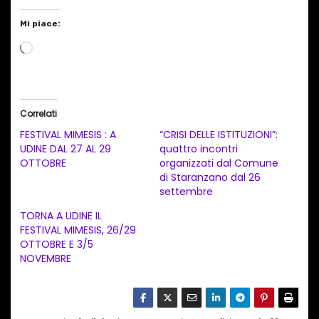
Mi piace:
C
a
r
i
Correlati
c
FESTIVAL MIMESIS : A
“CRISI DELLE ISTITUZIONI”:
a
UDINE DAL 27 AL 29
quattro incontri
OTTOBRE
organizzati dal Comune
m
di Staranzano dal 26
e
settembre
n
TORNA A UDINE IL
t
FESTIVAL MIMESIS, 26/29
OTTOBRE E 3/5
o
NOVEMBRE
i
n
c