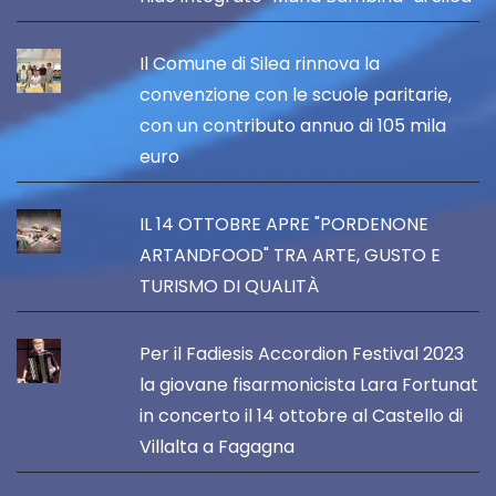
Il Comune di Silea rinnova la
convenzione con le scuole paritarie,
con un contributo annuo di 105 mila
euro
IL 14 OTTOBRE APRE "PORDENONE
ARTANDFOOD" TRA ARTE, GUSTO E
TURISMO DI QUALITÀ
Per il Fadiesis Accordion Festival 2023
la giovane fisarmonicista Lara Fortunat
in concerto il 14 ottobre al Castello di
Villalta a Fagagna