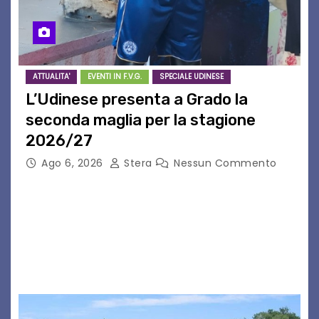
ATTUALITA'
EVENTI IN F.V.G.
SPECIALE UDINESE
L’Udinese presenta a Grado la
seconda maglia per la stagione
2026/27
Ago 6, 2026
Stera
Nessun Commento
GRADO – È stata la splendida cornice di Grado
a ospitare la presentazione della nuova
seconda maglia dell’Udinese per la stagione
2026/27. Un evento che ha richiamato
istituzioni, addetti ai…