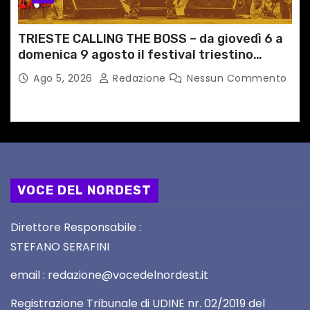
TRIESTE CALLING THE BOSS – da giovedì 6 a
domenica 9 agosto il festival triestino
dedicato a Springsteen
Ago 5, 2026
Redazione
Nessun Commento
VOCE DEL NORDEST
Direttore Responsabile :
STEFANO SERAFINI
email : redazione@vocedelnordest.it
Registrazione Tribunale di UDINE nr. 02/2019 del