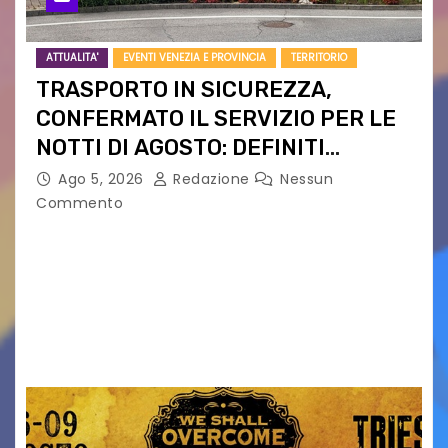
ATTUALITA'
EVENTI VENEZIA E PROVINCIA
TERRITORIO
TRASPORTO IN SICUREZZA,
CONFERMATO IL SERVIZIO PER LE
NOTTI DI AGOSTO: DEFINITI
PERCORSI, FERMATE E ORARIO
Ago 5, 2026
Redazione
Nessun
Commento
Venerdì 7 agosto la prima corsa, obiettivo
ridurre i rischi legati agli spostamenti notturni
Torna il servizio di trasporto notturno dedicato
ai collegamenti con i principali locali di
intrattenimento di…