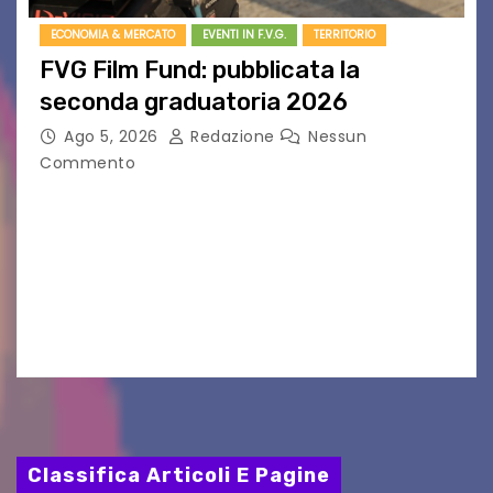
ECONOMIA & MERCATO
EVENTI IN F.V.G.
TERRITORIO
FVG Film Fund: pubblicata la
seconda graduatoria 2026
Ago 5, 2026
Redazione
Nessun
Commento
Aperta la terza e ultima call dell’anno per le
produzioni audiovisive Online gli esiti della
seconda finestra del Film Fund promosso dalla
Friuli Venezia Giulia Film Commission –
PromoTurismoFVG. Le…
Classifica Articoli E Pagine