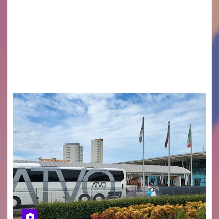
Legambiente Gorizia APS e Legambiente
Monfalcone APS “Circolo Ignazio Zanutto”
desiderano attirare l’attenzione della
cittadinanza e delle Autorità competenti sulla
grave siccità che sta colpendo non solo le
campagne e…