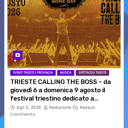
EVENTI TRIESTE E PROVINCIA
MUSICA
SPETTACOLI TRIESTE
TRIESTE CALLING THE BOSS – da
giovedì 6 a domenica 9 agosto il
festival triestino dedicato a
Springsteen
Ago 5, 2026
Redazione
Nessun
Commento
TRIESTE CALLING THE BOSS 2026