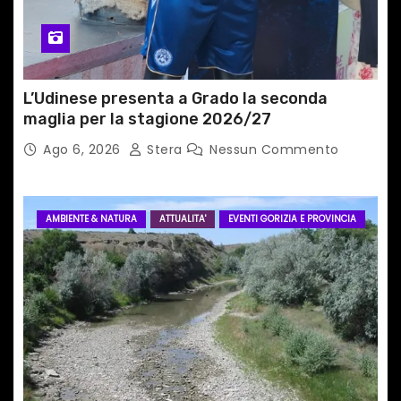
i
c
o
L’Udinese presenta a Grado la seconda
l
maglia per la stagione 2026/27
Ago 6, 2026
Stera
Nessun Commento
i
AMBIENTE & NATURA
ATTUALITA'
EVENTI GORIZIA E PROVINCIA