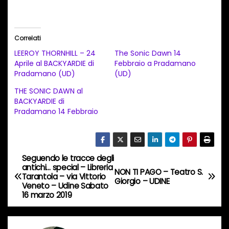
a
r
i
Correlati
c
LEEROY THORNHILL – 24
The Sonic Dawn 14
a
Aprile al BACKYARDIE di
Febbraio a Pradamano
Pradamano (UD)
(UD)
m
e
THE SONIC DAWN al
BACKYARDIE di
n
Pradamano 14 Febbraio
t
o
i
Seguendo le tracce degli
N
n
antichi… special – Libreria
NON TI PAGO – Teatro S.
c
Tarantola – via Vittorio
a
Giorgio – UDINE
Veneto – Udine Sabato
o
16 marzo 2019
v
r
s
i