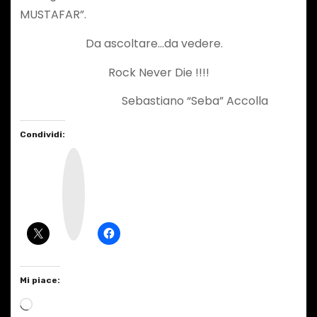
MUSTAFAR”.
Da ascoltare…da vedere.
Rock Never Die !!!!
Sebastiano “Seba” Accolla
Condividi:
I
n
s
t
a
g
r
a
m
Mi piace:
C