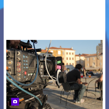
Quattordicesima Edizione Dal 6 al 9 agosto 2026
PIAZZA VERDI, SARTORIO, SAN GIUSTO,
AUSONIA… BLOOD BROTHERS, LOVESICK DUO,
BOUND FOR GLORY, RENATO TAMMI, ANTHONY
BASSO,…