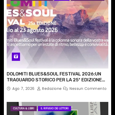
r
t
i
c
o
l
i
DOLOMITI BLUES&SOUL FESTIVAL 2026:UN
TRAGUARDO STORICO PER LA 25ª EDIZIONE
TRA LE CIME PATRIMONIO UNESCO
Ago 7, 2026
Redazione
Nessun Commento
CULTURA & LIBRI
IL RIFUGIO DEI LETTORI