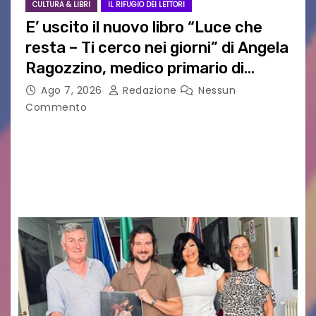
CULTURA & LIBRI
IL RIFUGIO DEI LETTORI
E’ uscito il nuovo libro “Luce che
resta – Ti cerco nei giorni” di Angela
Ragozzino, medico primario di
Capua
Ago 7, 2026
Redazione
Nessun
Commento
GUIDO MIANO EDITORE NOVITÀ EDITORIALE È
uscito il libro di poesie e fotografie: LUCE CHE
RESTA – TI CERCO NEI GIORNI di ANGELA
RAGOZZINO Pubblicato il libro di poesie “Luce…