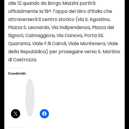
alle 12 quando da Borgo Mazzini partirà
ufficialmente la 19^ Tappa del Giro d’Italia che
attraverserà il centro storico (via S. Agostino,
Piazza S. Leonardo, Via Indipendenza, Piazza dei
Signori, Calmaggiore, Via Canova, Porta SS.
Quaranta, Viale F.lli Cairoli, Viale Monfenera, Viale
della Repubblica) per proseguire verso S. Martino
di Castrozza.
Condividi:
I
n
s
t
a
g
r
a
m