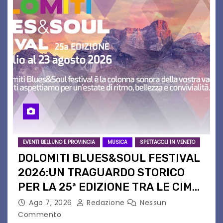
EVENTI BELLUNO E PROVINCIA
MUSICA
SPETTACOLI IN VENETO
DOLOMITI BLUES&SOUL FESTIVAL
2026:UN TRAGUARDO STORICO
PER LA 25ª EDIZIONE TRA LE CIME
PATRIMONIO UNESCO
Ago 7, 2026
Redazione
Nessun
Commento