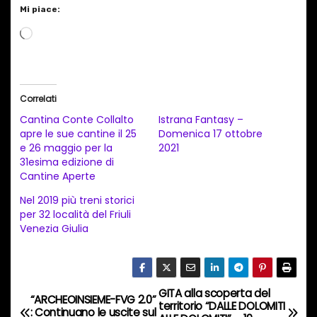
Mi piace:
C
a
r
i
Correlati
c
Cantina Conte Collalto
Istrana Fantasy –
a
apre le sue cantine il 25
Domenica 17 ottobre
e 26 maggio per la
2021
m
31esima edizione di
e
Cantine Aperte
n
Nel 2019 più treni storici
t
per 32 località del Friuli
Venezia Giulia
o
i
n
c
GITA alla scoperta del
N
“ARCHEOINSIEME-FVG 2.0”
territorio “DALLE DOLOMITI
o
: Continuano le uscite sul