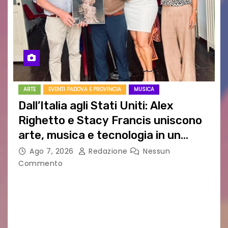
ARTE
EVENTI PADOVA E PROVINCIA
MUSICA
Dall’Italia agli Stati Uniti: Alex
Righetto e Stacy Francis uniscono
arte, musica e tecnologia in un
nuovo progetto internazionale”
Ago 7, 2026
Redazione
Nessun
Commento
Vigonza (Padova), 7 agosto 2026 – Arte
contemporanea, musica internazionale, Made
in Italy e nuove generazioni si sono incontrati
oggi a Vigonza in occasione di un importante