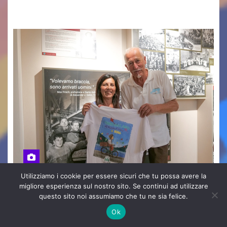
confronto istituzionale dedicato…
Utilizziamo i cookie per essere sicuri che tu possa avere la
migliore esperienza sul nostro sito. Se continui ad utilizzare
EVENTI BELLUNO E PROVINCIA
SPORT
questo sito noi assumiamo che tu ne sia felice.
GIRO DEL LAGO DI SANTA CROCE
Ok
2026, APPUNTAMENTO PER