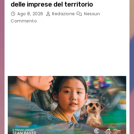
delle imprese del territorio
Ago 8, 2026
Redazione
Nessun
Commento
Sommariva: «Una serata che ha restituito il
valore di chi ogni giorno costruisce il Palmarino
con passione, ricerca e lavoro» PALMANOVA, 8
AGOSTO 2026 – È andata oltre ogni
aspettativa…