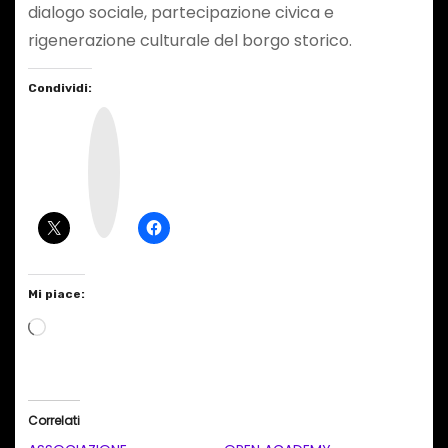
dialogo sociale, partecipazione civica e
rigenerazione culturale del borgo storico.
Condividi:
I
n
s
t
a
g
r
a
m
Mi piace:
C
a
r
i
Correlati
c