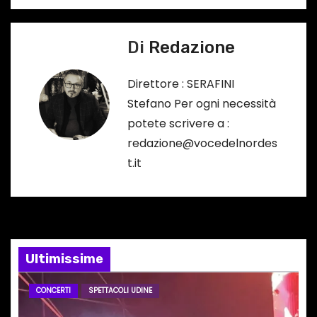
v
i
Di
Redazione
g
Direttore : SERAFINI
a
Stefano Per ogni necessità
potete scrivere a :
z
redazione@vocedelnordes
i
t.it
o
n
e
Ultimissime
a
CONCERTI
SPETTACOLI UDINE
r