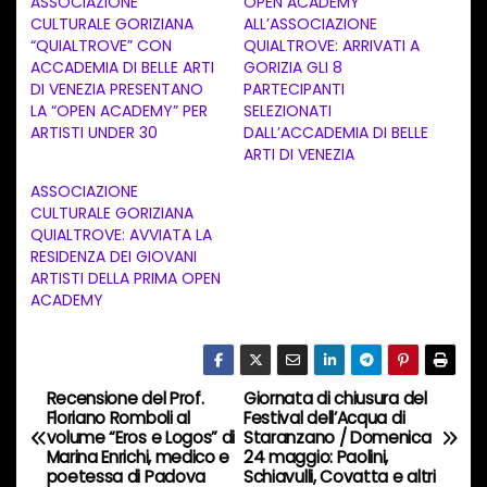
ASSOCIAZIONE
OPEN ACADEMY
a
CULTURALE GORIZIANA
ALL’ASSOCIAZIONE
“QUIALTROVE” CON
QUIALTROVE: ARRIVATI A
m
ACCADEMIA DI BELLE ARTI
GORIZIA GLI 8
e
DI VENEZIA PRESENTANO
PARTECIPANTI
n
LA “OPEN ACADEMY” PER
SELEZIONATI
ARTISTI UNDER 30
DALL’ACCADEMIA DI BELLE
t
ARTI DI VENEZIA
o
ASSOCIAZIONE
i
CULTURALE GORIZIANA
n
QUIALTROVE: AVVIATA LA
RESIDENZA DEI GIOVANI
c
ARTISTI DELLA PRIMA OPEN
o
ACADEMY
r
s
o
Recensione del Prof.
Giornata di chiusura del
N
…
Floriano Romboli al
Festival dell’Acqua di
volume “Eros e Logos” di
Staranzano / Domenica
a
Marina Enrichi, medico e
24 maggio: Paolini,
poetessa di Padova
Schiavulli, Covatta e altri