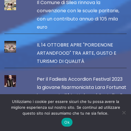
Il Comune di Silea rinnova la
convenzione con le scuole paritarie,
con un contributo annuo di 105 mila
euro
IL 14 OTTOBRE APRE "PORDENONE
ARTANDFOOD" TRA ARTE, GUSTO E
TURISMO DI QUALITÀ
Per il Fadiesis Accordion Festival 2023
la giovane fisarmonicista Lara Fortunat
in concerto il 14 ottobre al Castello di
Utilizziamo i cookie per essere sicuri che tu possa avere la
Villalta a Fagagna
migliore esperienza sul nostro sito. Se continui ad utilizzare
questo sito noi assumiamo che tu ne sia felice.
Esce il nuovo romanzo di Mario Pini, dal
Ok
titolo "E io che c'entro?"