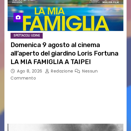
SPETTACOLI UDINE
Domenica 9 agosto al cinema
all’aperto del giardino Loris Fortuna
LA MIA FAMIGLIA A TAIPEI
Ago 8, 2026
Redazione
Nessun
Commento
LA MIA FAMIGLIA A TAIPEI Domenica 9 agosto al
cinema all’aperto delgiardino Loris Fortuna un
racconto teneroe delicato che scalda il cuore!
UDINE – Domenica 9 agosto alle 21.15 torna…