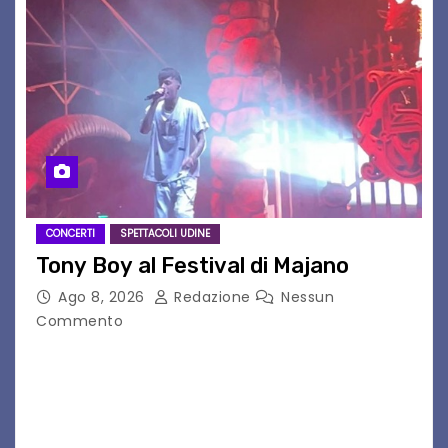
CONCERTI
SPETTACOLI UDINE
Tony Boy al Festival di Majano
Ago 8, 2026
Redazione
Nessun
Commento
Il 7 agosto 2026, il tour estivo di Tony Boy
(ragazzo del 1999 nato a Padova, il cui vero
nome è Antonio Hueber) ha fatto tappa al
Festival di Majano.…