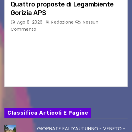
Quattro proposte di Legambiente
Gorizia APS
Ago 8, 2026
Redazione
Nessun
Commento
Il 25 luglio scadeva la possibilità di fare delle
osservazioni al PRGC di Gorizia in fase di
aggiornamento. Le 4 proposte di Legambiente
Gorizia APS In occasione dell’aggiornamento
del Piano…
Classifica Articoli E Pagine
GIORNATE FAI D’AUTUNNO - VENETO -