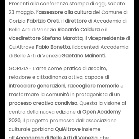
Presenti alla conferenza stampa di oggi, sabato
23 maggio,
l’assessore alla cultura
del Comune di
Gorizia
Fabrizio Oreti
, il
direttore
di Accademia di
Belle Arti di Venezia
Riccardo Caldura
e il
vicedirettore
Stefano Marotta
, il
vicepresidente
di
QuiAltrove
Fabio Bonetta,
ildocentedi Accademia
di Belle Arti di Venezia
Gaetano Mainenti.
GORIZIA- L’arte come pratica di ascolto,
relazione e cittadinanza attiva, capace di
intrecciare generazioni
,
raccogliere memorie
e
trasformare la comunità in protagonista di un
processo creativo condiviso
. Questa la visione al
centro della nuova edizione di
Open Academy
2026
, il progetto promosso dall’associazione
culturale goriziana
QuiAltrove
insieme
all’
Accademia di Belle Arti di Venezia
, che