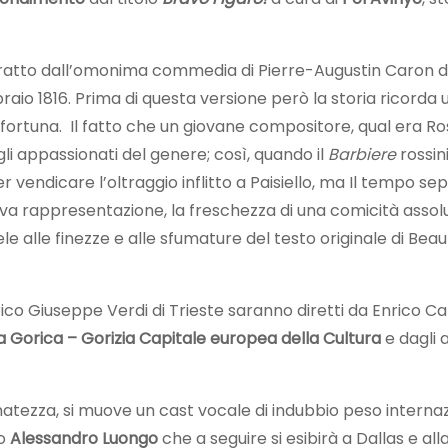
a tratto dall’omonima commedia di Pierre-Augustin Caron
raio 1816. Prima di questa versione però la storia ricorda 
rtuna. Il fatto che un giovane compositore, qual era Rossin
gli appassionati del genere; così, quando il
Barbiere
rossin
r vendicare l’oltraggio inflitto a Paisiello, ma Il tempo s
uova rappresentazione, la freschezza di una comicità asso
le alle finezze e alle sfumature del testo originale di 
 Lirico Giuseppe Verdi di Trieste saranno diretti da Enrico 
 Gorica – Gorizia Capitale europea della Cultura
e dagli 
ffinatezza, si muove un cast vocale di indubbio peso int
no
Alessandro Luongo
che a seguire si esibirà a Dallas e al