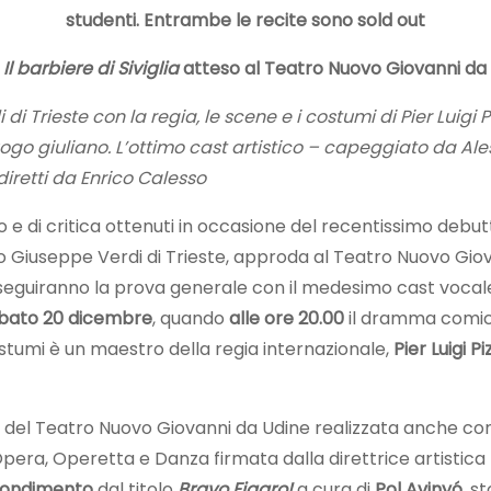
studenti. Entrambe le recite sono sold out
,
Il barbiere di Siviglia
atteso al Teatro Nuovo Giovanni da
 Trieste con la regia, le scene e i costumi di Pier Luigi P
go giuliano. L’ottimo cast artistico – capeggiato da A
 diretti da Enrico Calesso
o e di critica ottenuti in occasione del recentissimo debu
co Giuseppe Verdi di Trieste, approda al Teatro Nuovo Giov
 seguiranno la prova generale con il medesimo cast vocale, 
bato 20 dicembre
, quando
alle ore 20.00
il dramma comico
costumi è un maestro della regia internazionale,
Pier Luigi Pi
del Teatro Nuovo Giovanni da Udine realizzata anche con il
Opera, Operetta e Danza firmata dalla direttrice artistic
fondimento
dal titolo
Bravo Figaro!
a cura di
Pol Avinyó
, s