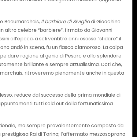
 de Beaumarchais,
Il barbiere di Siviglia
di Gioachino
un altro celebre “barbiere”, firmato da Giovanni
i all’epoca, a soli ventitré anni osasse “sfidare” il
iano andò in scena, fu un fiasco clamoroso. La colpa
eppe dare ragione al genio di Pesaro e allo splendore
lutamente brillante e sempre attualissima. Doti che,
Beaumarchais, ritroveremo pienamente anche in questa
Calesso, reduce dal successo della prima mondiale di
appuntamenti tutti sold out della fortunatissima
ernazionale, ma sempre prevalentemente composto da
la prestigiosa Rai di Torino; l’affermato mezzosoprano