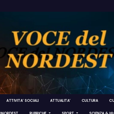
ATTIVITA’ SOCIALI
ATTUALITA’
CULTURA
CU
ONORDEST
RUBRICHE
SPORT
SCIENZA & H