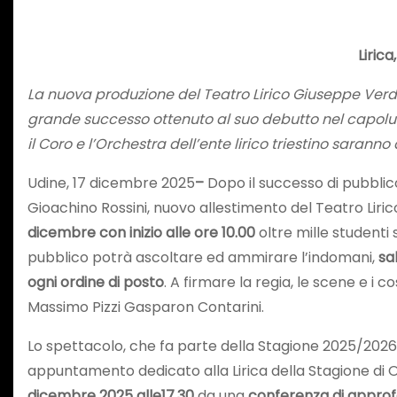
Lirica
La nuova produzione del Teatro Lirico Giuseppe Verdi di
grande successo ottenuto al suo debutto nel capoluo
il Coro e l’Orchestra dell’ente lirico triestino saranno
Udine, 17 dicembre 2025
–
Dopo il successo di pubblic
Gioachino Rossini, nuovo allestimento del Teatro Liri
dicembre con inizio alle ore 10.00
oltre mille studenti
pubblico potrà ascoltare ed ammirare l’indomani,
sa
ogni ordine di posto
. A firmare la regia, le scene e i 
Massimo Pizzi Gasparon Contarini.
Lo spettacolo, che fa parte della Stagione 2025/2026 
appuntamento dedicato alla Lirica della Stagione di 
dicembre 2025 alle17.30
da una
conferenza di appro