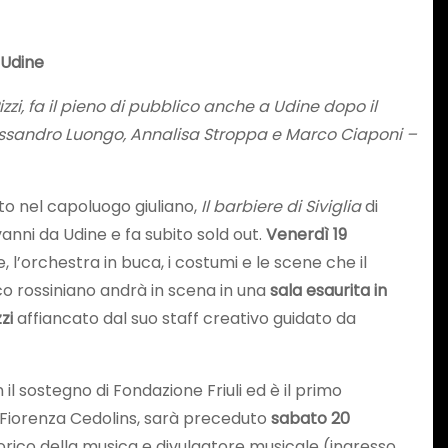
 Udine
izzi, fa il pieno di pubblico anche a Udine dopo il
lessandro Luongo, Annalisa Stroppa e Marco Ciaponi –
tto nel capoluogo giuliano,
Il barbiere di Siviglia
di
anni da Udine e fa subito sold out.
Venerdì 19
l’orchestra in buca, i costumi e le scene che il
 rossiniano andrà in scena in una
sala esaurita in
zzi
affiancato dal suo staff creativo guidato da
 sostegno di Fondazione Friuli ed è il primo
a Fiorenza Cedolins, sarà preceduto
sabato 20
torico della musica e divulgatore musicale (ingresso