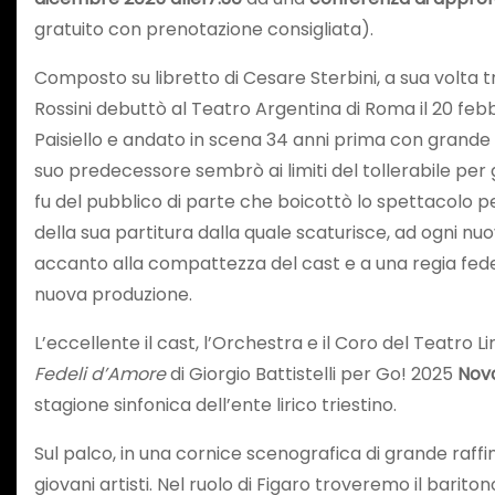
gratuito con prenotazione consigliata).
Composto su libretto di Cesare Sterbini, a sua volt
Rossini debuttò al Teatro Argentina di Roma il 20 febb
Paisiello e andato in scena 34 anni prima con grande fo
suo predecessore sembrò ai limiti del tollerabile per 
fu del pubblico di parte che boicottò lo spettacolo pe
della sua partitura dalla quale scaturisce, ad ogni n
accanto alla compattezza del cast e a una regia fede
nuova produzione.
L’eccellente il cast, l’Orchestra e il Coro del Teatro
Fedeli d’Amore
di Giorgio Battistelli per Go! 2025
Nova
stagione sinfonica dell’ente lirico triestino.
Sul palco, in una cornice scenografica di grande ra
giovani artisti. Nel ruolo di Figaro troveremo il barito