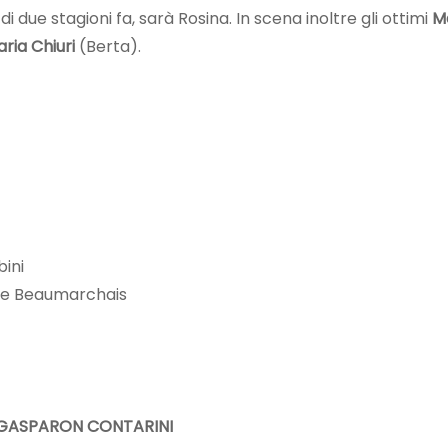
di due stagioni fa, sarà Rosina. In scena inoltre gli ottimi
M
ria Chiuri
(Berta).
bini
de Beaumarchais
 GASPARON CONTARINI