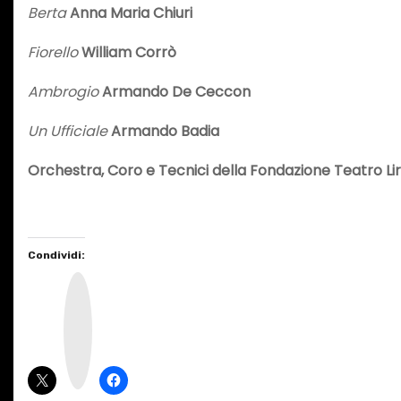
Berta
Anna Maria Chiuri
Fiorello
William Corrò
Ambrogio
Armando De Ceccon
Un Ufficiale
Armando Badia
Orchestra, Coro e Tecnici della Fondazione Teatro Lir
Condividi:
I
n
s
t
a
g
r
a
m