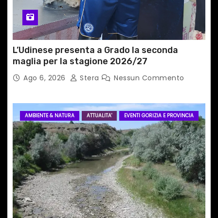
l
i
L’Udinese presenta a Grado la seconda
maglia per la stagione 2026/27
Ago 6, 2026
Stera
Nessun Commento
AMBIENTE & NATURA
ATTUALITA'
EVENTI GORIZIA E PROVINCIA