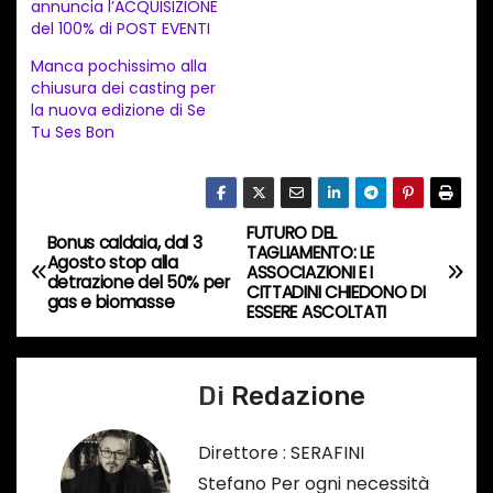
annuncia l’ACQUISIZIONE
e
del 100% di POST EVENTI
n
Manca pochissimo alla
t
chiusura dei casting per
la nuova edizione di Se
o
Tu Ses Bon
i
n
c
FUTURO DEL
o
N
Bonus caldaia, dal 3
TAGLIAMENTO: LE
Agosto stop alla
r
ASSOCIAZIONI E I
a
detrazione del 50% per
CITTADINI CHIEDONO DI
s
gas e biomasse
ESSERE ASCOLTATI
o
v
…
i
Di
Redazione
g
Direttore : SERAFINI
a
Stefano Per ogni necessità