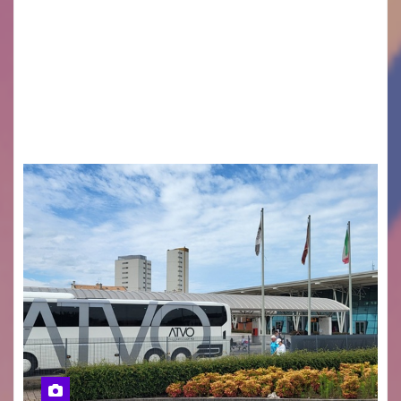
Monfalcone APS “Circolo Ignazio Zanutto”
desiderano attirare l’attenzione della
cittadinanza e delle Autorità competenti sulla
grave siccità che sta colpendo non solo le
campagne e…