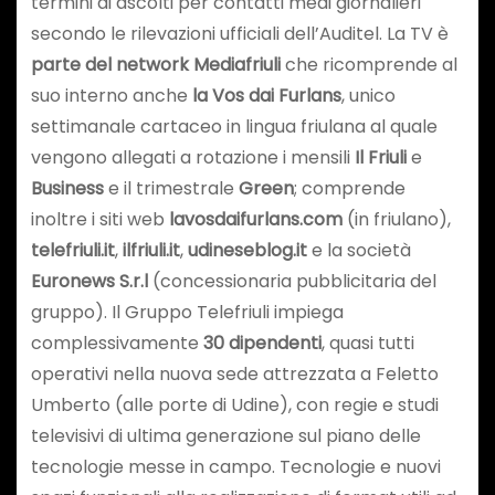
termini di ascolti per contatti medi giornalieri
secondo le rilevazioni ufficiali dell’Auditel. La TV è
parte del network Mediafriuli
che ricomprende al
suo interno anche
la Vos dai Furlans
, unico
settimanale cartaceo in lingua friulana al quale
vengono allegati a rotazione i mensili
Il Friuli
e
Business
e il trimestrale
Green
; comprende
inoltre i siti web
lavosdaifurlans.com
(in friulano),
telefriuli.it
,
ilfriuli.it
,
udineseblog.it
e la società
Euronews S.r.l
(concessionaria pubblicitaria del
gruppo). Il Gruppo Telefriuli impiega
complessivamente
30 dipendenti
, quasi tutti
operativi nella nuova sede attrezzata a Feletto
Umberto (alle porte di Udine), con regie e studi
televisivi di ultima generazione sul piano delle
tecnologie messe in campo. Tecnologie e nuovi