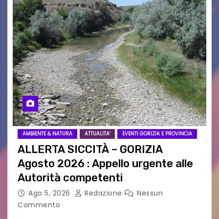
AMBIENTE & NATURA
ATTUALITA'
EVENTI GORIZIA E PROVINCIA
ALLERTA SICCITÀ – GORIZIA
Agosto 2026 : Appello urgente alle
Autorità competenti
Ago 5, 2026
Redazione
Nessun
Commento
Legambiente Gorizia APS e Legambiente