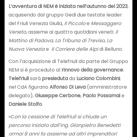
L’avventura di NEM è iniziata nell’autunno del 2023
,
acquisendo dal gruppo Gedi due testate leader
del Friuli Venezia Giulia,
Il Piccolo
e
Messaggero
Veneto
, assieme ai quattro quotidiani veneti:
il
Mattino di Padova
,
La Tribuna di Treviso
,
La
Nuova Venezia
e
Il Corriere delle Alpi
di Belluno.
Con l’acquisizione di Telefriuli da parte del Gruppo
NEM si è proceduto al
rinnovo della governance
:
Telefriuli
sarà
presieduta
da
Luciano Colombini
;
nel CdA figurano
Alfonso Di Leva
(amministratore
delegato),
Giuseppe Cerbone
,
Paolo Possamai
e
Daniele Stolfo
.
«C
on la cessione di Telefriuli si chiude un
percorso iniziato dall’ing. Gianpietro Benedetti
ormai 8 anni fa assieme ad altri imprenditori