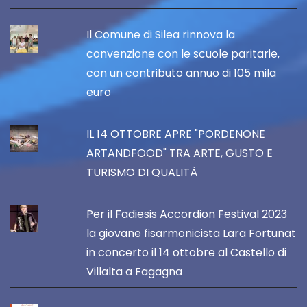
Il Comune di Silea rinnova la
convenzione con le scuole paritarie,
con un contributo annuo di 105 mila
euro
IL 14 OTTOBRE APRE "PORDENONE
ARTANDFOOD" TRA ARTE, GUSTO E
TURISMO DI QUALITÀ
Per il Fadiesis Accordion Festival 2023
la giovane fisarmonicista Lara Fortunat
in concerto il 14 ottobre al Castello di
Villalta a Fagagna