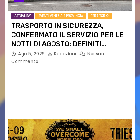
ATTUALITA'
EVENTI VENEZIA E PROVINCIA
TERRITORIO
TRASPORTO IN SICUREZZA,
CONFERMATO IL SERVIZIO PER LE
NOTTI DI AGOSTO: DEFINITI
PERCORSI, FERMATE E ORARIO
Ago 5, 2026
Redazione
Nessun
Commento
Venerdì 7 agosto la prima corsa, obiettivo
ridurre i rischi legati agli spostamenti notturni
Torna il servizio di trasporto notturno dedicato
ai collegamenti con i principali locali di
intrattenimento di…