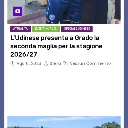
ATTUALITA'
EVENTI IN F.V.G.
SPECIALE UDINESE
L’Udinese presenta a Grado la
seconda maglia per la stagione
2026/27
Ago 6, 2026
Stera
Nessun Commento
GRADO – È stata la splendida cornice di Grado
a ospitare la presentazione della nuova
seconda maglia dell’Udinese per la stagione
2026/27. Un evento che ha richiamato
istituzioni, addetti ai…