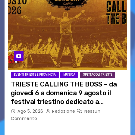
EVENTI TRIESTE E PROVINCIA
MUSICA
SPETTACOLI TRIESTE
TRIESTE CALLING THE BOSS – da
giovedì 6 a domenica 9 agosto il
festival triestino dedicato a
Springsteen
Ago 5, 2026
Redazione
Nessun
Commento
TRIESTE CALLING THE BOSS 2026
Quattordicesima Edizione Dal 6 al 9 agosto 2026