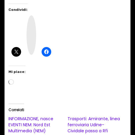
Condividi:
I
n
s
t
a
g
r
a
m
Mi piace:
C
a
r
i
Correlati
c
INFORMAZIONE, nasce
Trasporti: Amirante, linea
a
EVENTI NEM: Nord Est
ferroviaria Udine-
Multimedia (NEM)
Cividale passa a Rfi
m