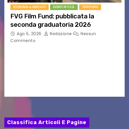
ECONOMIA & MERCATO
EVENTI IN F.V.G.
TERRITORIO
FVG Film Fund: pubblicata la
seconda graduatoria 2026
Ago 5, 2026
Redazione
Nessun
Commento
Aperta la terza e ultima call dell’anno per le
produzioni audiovisive Online gli esiti della
seconda finestra del Film Fund promosso dalla
Friuli Venezia Giulia Film Commission –
PromoTurismoFVG. Le…
Classifica Articoli E Pagine