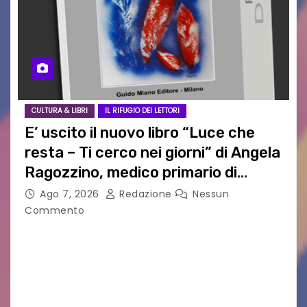
CULTURA & LIBRI
IL RIFUGIO DEI LETTORI
E’ uscito il nuovo libro “Luce che
resta – Ti cerco nei giorni” di Angela
Ragozzino, medico primario di
Capua
Ago 7, 2026
Redazione
Nessun
Commento
GUIDO MIANO EDITORE NOVITÀ EDITORIALE È
uscito il libro di poesie e fotografie: LUCE CHE
RESTA – TI CERCO NEI GIORNI di ANGELA
RAGOZZINO Pubblicato il libro di poesie “Luce…