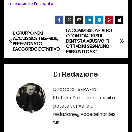
i
minacciano l’integrità
n
c
o
LA COMMISSIONE ALBO
N
IL GRUPPO NEM
r
ODONTOIATRI SUL
ACQUISISCE TELEFRIULI,
DENTISTA ABUSIVO: “I
s
a
PERFEZIONATO
CITTADINI SEGNALINO
L’ACCORDO DEFINITIVO
o
PRESUNTI CASI”
v
…
i
Di
Redazione
g
Direttore : SERAFINI
a
Stefano Per ogni necessità
potete scrivere a :
z
redazione@vocedelnordes
i
t.it