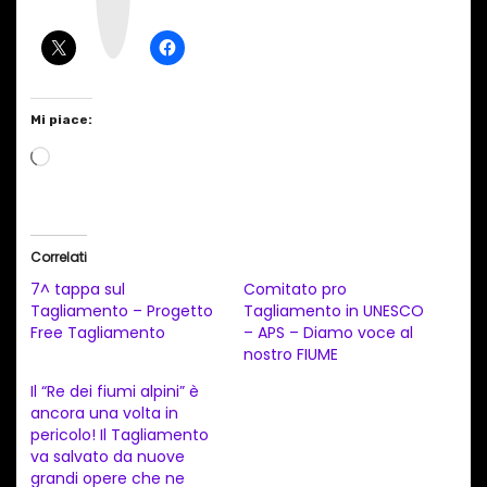
g
r
a
m
Mi piace:
C
a
r
i
Correlati
c
7^ tappa sul
Comitato pro
a
Tagliamento – Progetto
Tagliamento in UNESCO
Free Tagliamento
– APS – Diamo voce al
m
nostro FIUME
e
Il “Re dei fiumi alpini” è
n
ancora una volta in
t
pericolo! Il Tagliamento
va salvato da nuove
o
grandi opere che ne