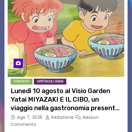
CURIOSITA'
SPETTACOLI UDINE
Lunedì 10 agosto al Visio Garden
Yatai MIYAZAKI E IL CIBO, un
viaggio nella gastronomia presente
nei film di Hayao Miyazaki!
Ago 7, 2026
Redazione
Nessun
Commento
UDINE – Continuano anche nel mese di agosto