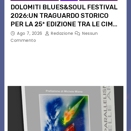
DOLOMITI BLUES&SOUL FESTIVAL
2026:UN TRAGUARDO STORICO
PER LA 25ª EDIZIONE TRA LE CIME
PATRIMONIO UNESCO
Ago 7, 2026
Redazione
Nessun
Commento
Il Dolomiti Blues&Soul Festival celebra nel 2026
un traguardo leggendario: la sua 25ª edizione.
Un quarto di secolo di grande musica che torna
a far vibrare il cuore delle Dolomiti…