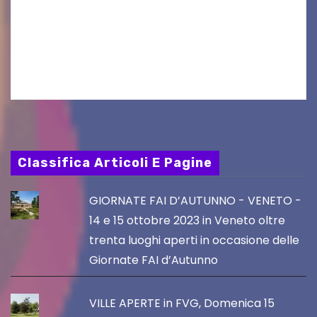
al Visio Garden Yatai gli appuntamenti con la
cucina e la cultura giapponese a cura dello
chef giappo-italiano Sai Fukayama. Lunedì 10…
Classifica Articoli E Pagine
GIORNATE FAI D’AUTUNNO - VENETO -
14 e 15 ottobre 2023 in Veneto oltre
trenta luoghi aperti in occasione delle
Giornate FAI d’Autunno
VILLE APERTE in FVG, Domenica 15