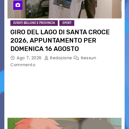
EVENTI BELLUNO E PROVINCIA
SPORT
GIRO DEL LAGO DI SANTA CROCE
2026, APPUNTAMENTO PER
DOMENICA 16 AGOSTO
Ago 7, 2026
Redazione
Nessun
Commento
Presentato ufficialmente l’evento solidaristico
proposto dal Comitato Alpago 2 Ruote &
Solidarietà, il cui ricavato andrà a Via di Natale,
Associazione Cucchini e Alpago Solidale. Sulla
maglietta, realizzata dall’artista Maria…