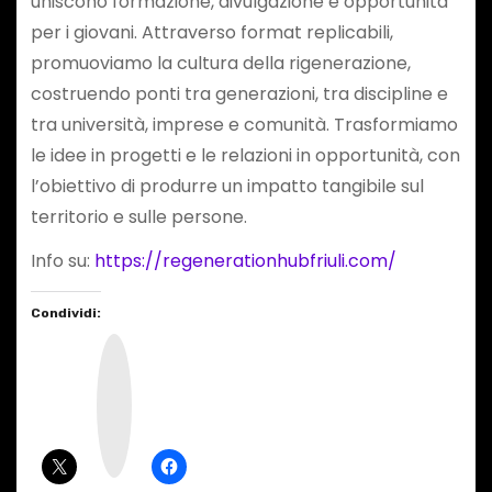
uniscono formazione, divulgazione e opportunità
per i giovani. Attraverso format replicabili,
promuoviamo la cultura della rigenerazione,
costruendo ponti tra generazioni, tra discipline e
tra università, imprese e comunità. Trasformiamo
le idee in progetti e le relazioni in opportunità, con
l’obiettivo di produrre un impatto tangibile sul
territorio e sulle persone.
Info su:
https://regenerationhubfriuli.com/
Condividi:
I
n
s
t
a
g
r
a
m