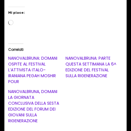
Mi piace:
C
a
r
i
Correlati
c
NANOVALBRUNA: DOMANI
NANOVALBRUNA: PARTE
a
OSPITE AL FESTIVAL
QUESTA SETTIMANA LA 6^
L’ATTIVISTA ITALO-
EDIZIONE DEL FESTIVAL
m
IRANIANA PEGAH MOSHIR
SULLA RIGENERAZIONE
e
POUR
n
NANOVALBRUNA, DOMANI
t
LA GIORNATA
CONCLUSIVA DELLA SESTA
o
EDIZIONE DEL FORUM DEI
i
GIOVANI SULLA
n
RIGENERAZIONE
c