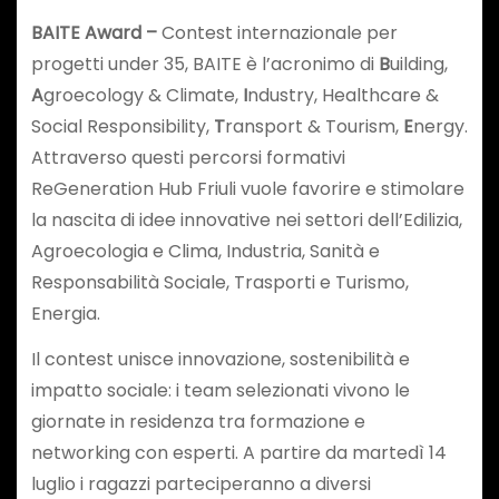
BAITE Award –
Contest internazionale per
progetti under 35,
BAITE è l’acronimo di
B
uilding,
A
groecology & Climate,
I
ndustry, Healthcare &
Social Responsibility,
T
ransport & Tourism,
E
nergy.
Attraverso questi percorsi formativi
ReGeneration Hub Friuli vuole favorire e stimolare
la nascita di idee innovative nei settori dell’Edilizia,
Agroecologia e Clima, Industria, Sanità e
Responsabilità Sociale, Trasporti e Turismo,
Energia.
Il contest unisce innovazione, sostenibilità e
impatto sociale: i team selezionati vivono le
giornate in residenza tra formazione e
networking con esperti. A partire da martedì 14
luglio i ragazzi parteciperanno a diversi