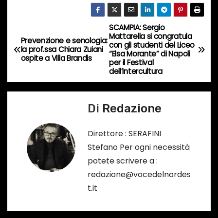
o
r
SCAMPIA: Sergio
N
s
Mattarella si congratula
Prevenzione e senologia:
con gli studenti del Liceo
a
la prof.ssa Chiara Zuiani
o
“Elsa Morante” di Napoli
ospite a Villa Brandis
per il Festival
…
v
dell’Intercultura
i
Di
Redazione
g
a
Direttore : SERAFINI
Stefano Per ogni necessità
z
potete scrivere a :
i
redazione@vocedelnordes
t.it
o
n