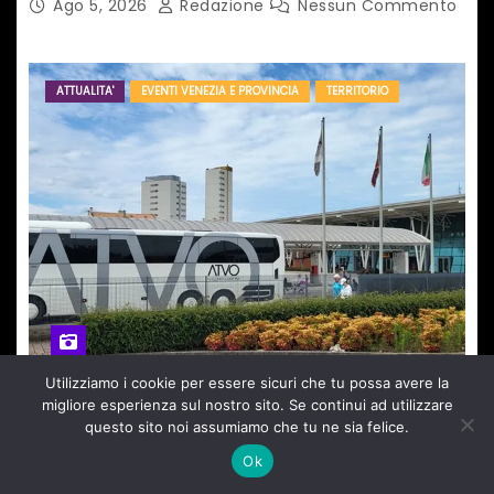
Ago 5, 2026
Redazione
Nessun Commento
ATTUALITA'
EVENTI VENEZIA E PROVINCIA
TERRITORIO
Utilizziamo i cookie per essere sicuri che tu possa avere la
migliore esperienza sul nostro sito. Se continui ad utilizzare
TRASPORTO IN SICUREZZA, CONFERMATO IL
questo sito noi assumiamo che tu ne sia felice.
SERVIZIO PER LE NOTTI DI AGOSTO: DEFINITI
Ok
PERCORSI, FERMATE E ORARIO
Ago 5, 2026
Redazione
Nessun Commento