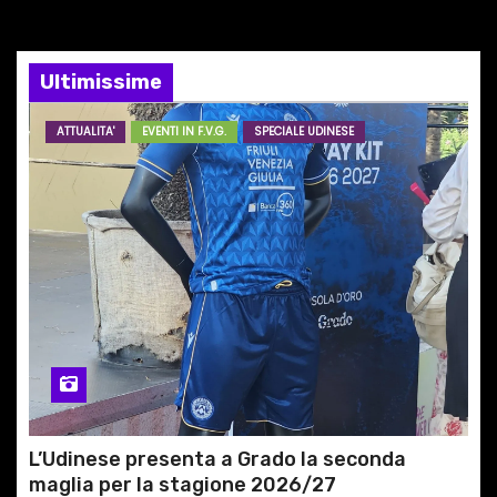
e
Ultimissime
a
r
ATTUALITA'
EVENTI IN F.V.G.
SPECIALE UDINESE
t
i
c
o
l
i
L’Udinese presenta a Grado la seconda
maglia per la stagione 2026/27