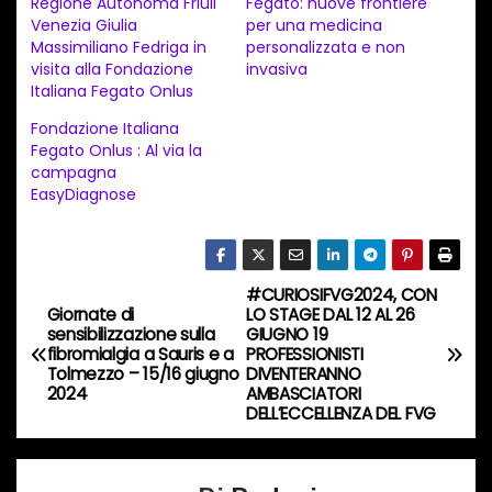
Regione Autonoma Friuli
Fegato: nuove frontiere
Venezia Giulia
per una medicina
m
Massimiliano Fedriga in
personalizzata e non
e
visita alla Fondazione
invasiva
n
Italiana Fegato Onlus
t
Fondazione Italiana
Fegato Onlus : Al via la
o
campagna
i
EasyDiagnose
n
c
o
#CURIOSIFVG2024, CON
N
r
Giornate di
LO STAGE DAL 12 AL 26
sensibilizzazione sulla
GIUGNO 19
s
a
fibromialgia a Sauris e a
PROFESSIONISTI
o
Tolmezzo – 15/16 giugno
DIVENTERANNO
v
2024
AMBASCIATORI
…
DELL’ECCELLENZA DEL FVG
i