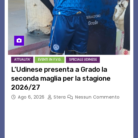
ATTUALITA'
EVENTI IN F.V.G.
SPECIALE UDINESE
L’Udinese presenta a Grado la
seconda maglia per la stagione
2026/27
Ago 6, 2026
Stera
Nessun Commento
GRADO – È stata la splendida cornice di Grado
a ospitare la presentazione della nuova
seconda maglia dell’Udinese per la stagione
2026/27. Un evento che ha richiamato