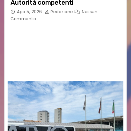
Autorità competenti
Ago 5, 2026
Redazione
Nessun
Commento
Legambiente Gorizia APS e Legambiente
Monfalcone APS “Circolo Ignazio Zanutto”
desiderano attirare l’attenzione della
cittadinanza e delle Autorità competenti sulla
grave siccità che sta colpendo non solo le
campagne e…