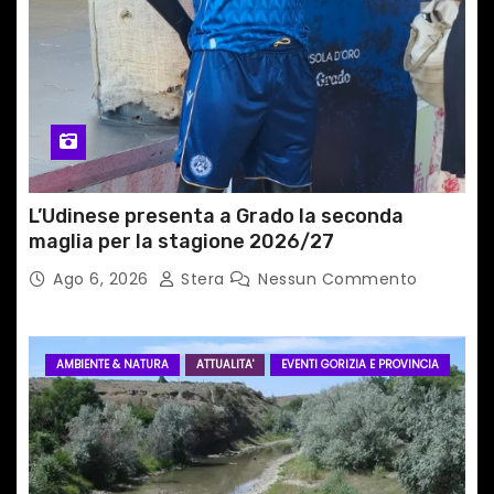
c
o
l
i
L’Udinese presenta a Grado la seconda
maglia per la stagione 2026/27
Ago 6, 2026
Stera
Nessun Commento
AMBIENTE & NATURA
ATTUALITA'
EVENTI GORIZIA E PROVINCIA