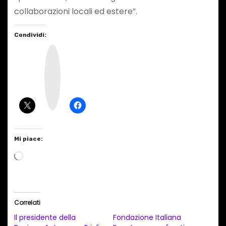
collaborazioni locali ed estere”.
Condividi:
I
n
s
t
a
g
r
a
m
Mi piace:
C
a
r
i
Correlati
c
Il presidente della
Fondazione Italiana
a