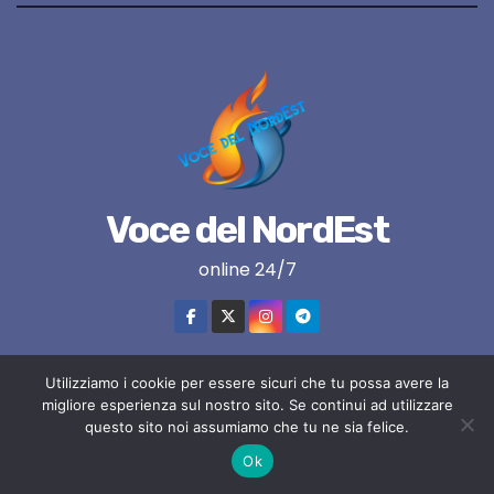
Voce del NordEst
online 24/7
Utilizziamo i cookie per essere sicuri che tu possa avere la
Proudly powered by WordPress
|
Tema:
Newses
di
Themeansar
.
migliore esperienza sul nostro sito. Se continui ad utilizzare
questo sito noi assumiamo che tu ne sia felice.
VNE su instagram
VNE su Twitter
VNE su FB
Blogger
Ok
LIVE RADIO
RADIONORDEST
Il mio account