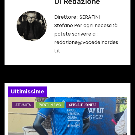
g
Di
Redazione
a
Direttore : SERAFINI
z
Stefano Per ogni necessità
potete scrivere a :
i
redazione@vocedelnordes
o
t.it
n
e
a
Ultimissime
r
ATTUALITA'
EVENTI IN F.V.G.
SPECIALE UDINESE
t
i