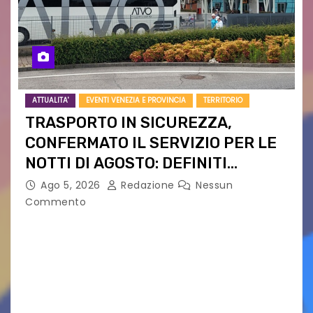
ATTUALITA'
EVENTI VENEZIA E PROVINCIA
TERRITORIO
TRASPORTO IN SICUREZZA,
CONFERMATO IL SERVIZIO PER LE
NOTTI DI AGOSTO: DEFINITI
PERCORSI, FERMATE E ORARIO
Ago 5, 2026
Redazione
Nessun
Commento
Venerdì 7 agosto la prima corsa, obiettivo
ridurre i rischi legati agli spostamenti notturni
Torna il servizio di trasporto notturno dedicato
ai collegamenti con i principali locali di
intrattenimento di…