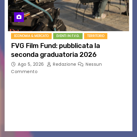
ECONOMIA & MERCATO
EVENTI IN F.V.G.
TERRITORIO
FVG Film Fund: pubblicata la
seconda graduatoria 2026
Ago 5, 2026
Redazione
Nessun
Commento
Aperta la terza e ultima call dell’anno per le
produzioni audiovisive Online gli esiti della
seconda finestra del Film Fund promosso dalla
Friuli Venezia Giulia Film Commission –
PromoTurismoFVG. Le…