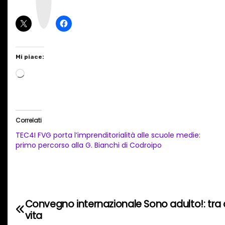
g
r
a
m
Mi piace:
C
a
r
i
Correlati
c
TEC4I FVG porta l’imprenditorialità alle scuole medie:
a
primo percorso alla G. Bianchi di Codroipo
m
e
n
t
Convegno internazionale Sono adulto!: tra d
N
o
vita