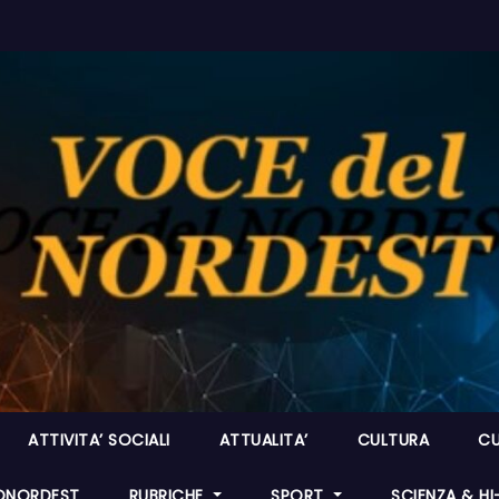
ATTIVITA’ SOCIALI
ATTUALITA’
CULTURA
CU
ONORDEST
RUBRICHE
SPORT
SCIENZA & H