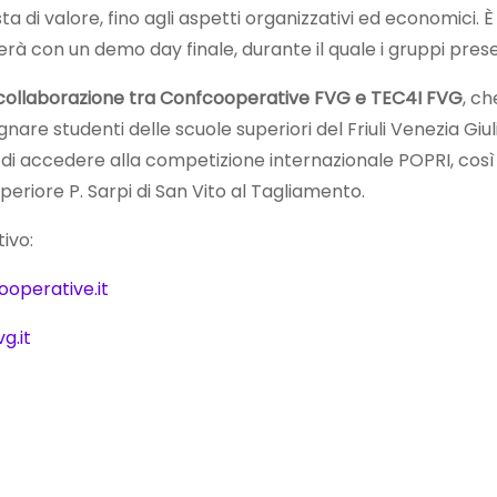
ta di valore, fino agli aspetti organizzativi ed economici. È
à con un demo day finale, durante il quale i gruppi prese
collaborazione tra Confcooperative FVG e TEC4I FVG
, c
re studenti delle scuole superiori del Friuli Venezia Giuli
ore di accedere alla competizione internazionale POPRI, cos
uperiore P. Sarpi di San Vito al Tagliamento.
ivo:
operative.it
g.it