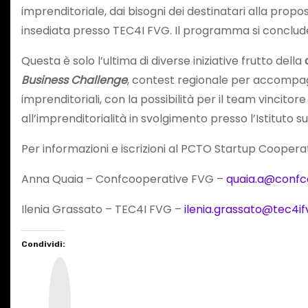
imprenditoriale, dai bisogni dei destinatari alla propos
insediata presso TEC4I FVG. Il programma si concluder
Questa è solo l’ultima di diverse iniziative frutto della
Business Challenge
, contest regionale per accompagna
imprenditoriali, con la possibilità per il team vincit
all’imprenditorialità in svolgimento presso l’Istituto s
Per informazioni e iscrizioni al PCTO Startup Cooperat
Anna Quaia – Confcooperative FVG –
quaia.a@confco
Ilenia Grassato – TEC4I FVG –
ilenia.grassato@tec4ifv
Condividi:
I
n
s
t
a