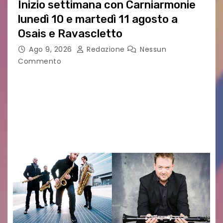
Inizio settimana con Carniarmonie
lunedì 10 e martedì 11 agosto a
Osais e Ravascletto
Ago 9, 2026
Redazione
Nessun
Commento
Nella ricca programmazione di agosto del
festival Carniarmonie, che propone la media di
un concerto al giorno spaziando tra vari generi
musicali, l’inizio di settimana propone due
appuntamenti cameristici con…