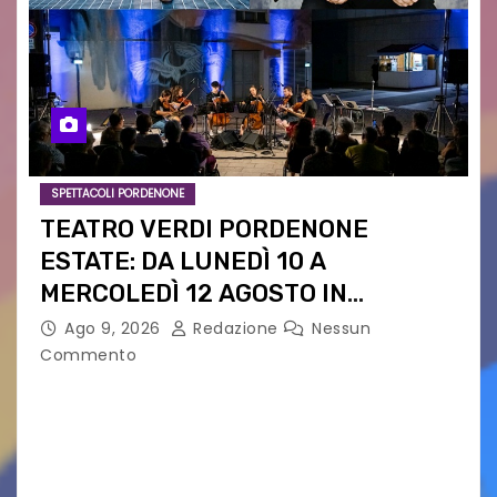
SPETTACOLI PORDENONE
TEATRO VERDI PORDENONE
ESTATE: DA LUNEDÌ 10 A
MERCOLEDÌ 12 AGOSTO IN
PIAZZETTA PESCHERIA TORNANO
Ago 9, 2026
Redazione
Nessun
LE MUSIC NIGHTS
Commento
IL CARTELLONE ESTIVO DEL TEATRO VERDI SI
SPOSTA NEL CUORE DELLA CITTÀ: DA LUNEDÌ 10 A
MERCOLEDÌ 12 AGOSTO IN PIAZZETTA
PESCHERIA TORNANO LE MUSIC NIGHTS TRE