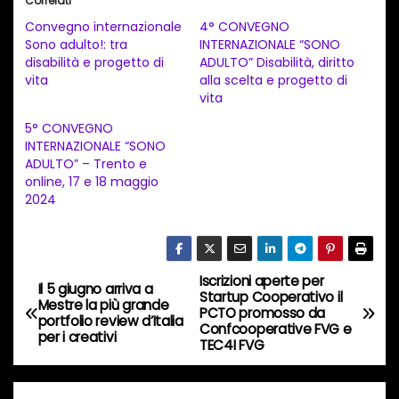
Correlati
c
Convegno internazionale
4° CONVEGNO
a
Sono adulto!: tra
INTERNAZIONALE “SONO
disabilità e progetto di
ADULTO” Disabilità, diritto
m
vita
alla scelta e progetto di
e
vita
n
5° CONVEGNO
t
INTERNAZIONALE “SONO
ADULTO” – Trento e
o
online, 17 e 18 maggio
i
2024
n
c
o
Iscrizioni aperte per
N
Il 5 giugno arriva a
r
Startup Cooperativo il
Mestre la più grande
PCTO promosso da
s
a
portfolio review d’Italia
Confcooperative FVG e
per i creativi
o
TEC4I FVG
v
…