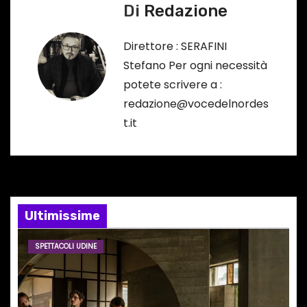
i
Di
Redazione
g
Direttore : SERAFINI
a
Stefano Per ogni necessità
potete scrivere a :
z
redazione@vocedelnordes
i
t.it
o
n
e
Ultimissime
a
SPETTACOLI UDINE
r
t