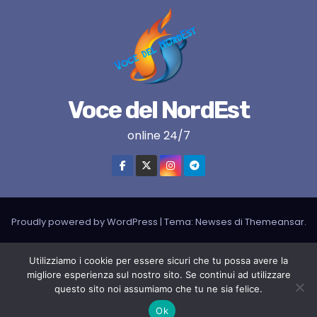
Voce del NordEst
online 24/7
Proudly powered by WordPress
|
Tema:
Newses
di
Themeansar
.
VNE su instagram
VNE su Twitter
VNE su FB
Blogger
Utilizziamo i cookie per essere sicuri che tu possa avere la
migliore esperienza sul nostro sito. Se continui ad utilizzare
LIVE RADIO
RADIONORDEST
Il mio account
questo sito noi assumiamo che tu ne sia felice.
SPORT FURLAN PAR FURLAN – In collaborazione con A.S.F.
Ok