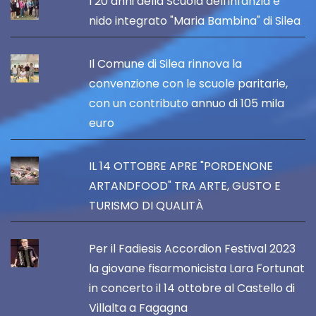
I 20 anni della Scuola dell'infanzia e
nido integrato "Maria Bambina" di Silea
Il Comune di Silea rinnova la
convenzione con le scuole paritarie,
con un contributo annuo di 105 mila
euro
IL 14 OTTOBRE APRE "PORDENONE
ARTANDFOOD" TRA ARTE, GUSTO E
TURISMO DI QUALITÀ
Per il Fadiesis Accordion Festival 2023
la giovane fisarmonicista Lara Fortunat
in concerto il 14 ottobre al Castello di
Villalta a Fagagna