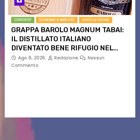
CURIOSITA'
ECONOMIA & MERCATO
GUSTO & CUCINA
GRAPPA BAROLO MAGNUM TABAI:
IL DISTILLATO ITALIANO
DIVENTATO BENE RIFUGIO NEL
NORD EUROPA
Ago 9, 2026
Redazione
Nessun
Commento
Da Langhe a bene d’investimento. Edizione
limitata, aste private e quotazioni record: la
Magnum da 1,5L fa il giro dei collezionisti. Non è
più solo una grappa. La Grappa di…