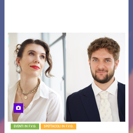
caso cinematografico dell’anno! UDINE – Lunedì
10 agosto alle 21.15 torna al cinema all’aperto
del…
EVENTI IN F.V.G.
SPETTACOLI IN F.V.G.