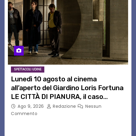
SPETTACOLI UDINE
Lunedì 10 agosto al cinema
all’aperto del Giardino Loris Fortuna
LE CITTÀ DI PIANURA, il caso
cinematografico dell’anno!
Ago 9, 2026
Redazione
Nessun
Commento
LE CITTÀ DI PIANURA Lunedì 10 agosto torna al
cinema all’aperto del Giardino Loris Fortunail