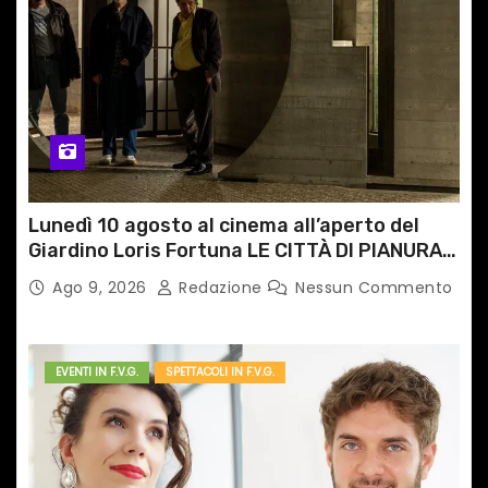
i
c
o
l
i
Lunedì 10 agosto al cinema all’aperto del
Giardino Loris Fortuna LE CITTÀ DI PIANURA,
il caso cinematografico dell’anno!
Ago 9, 2026
Redazione
Nessun Commento
EVENTI IN F.V.G.
SPETTACOLI IN F.V.G.