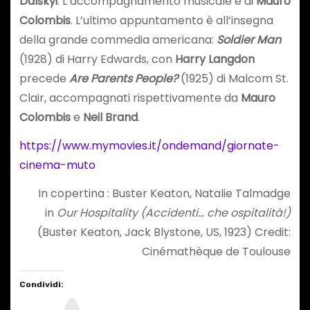
Dalskyi
. L’accompagnamento musicale è di
Mauro
Colombis
. L’ultimo appuntamento è all’insegna
della grande commedia americana:
Soldier Man
(1928) di Harry Edwards, con
Harry Langdon
precede
Are Parents People?
(1925) di Malcom St.
Clair, accompagnati rispettivamente da
Mauro
Colombis
e
Neil Brand
.
https://www.mymovies.it/ondemand/giornate-
cinema-muto
In copertina : Buster Keaton, Natalie Talmadge
in
Our Hospitality (Accidenti… che ospitalità!)
(Buster Keaton, Jack Blystone, US, 1923) Credit:
Cinémathèque de Toulouse
Condividi:
I