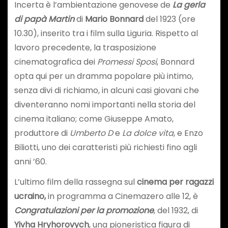
Incerta è l’ambientazione genovese de
La gerla
di papà Martin
di
Mario Bonnard
del 1923 (ore
10.30), inserito tra i film sulla Liguria. Rispetto al
lavoro precedente, la trasposizione
cinematografica dei
Promessi Sposi
, Bonnard
opta qui per un dramma popolare più intimo,
senza divi di richiamo, in alcuni casi giovani che
diventeranno nomi importanti nella storia del
cinema italiano; come Giuseppe Amato,
produttore di
Umberto D
e
La dolce vita
, e Enzo
Biliotti, uno dei caratteristi più richiesti fino agli
anni ’60.
L’ultimo film della rassegna sul
cinema per ragazzi
ucraino,
in programma a Cinemazero alle 12, è
Congratulazioni per la promozione
, del 1932, di
Yivha Hryhorovych
, una pioneristica figura di