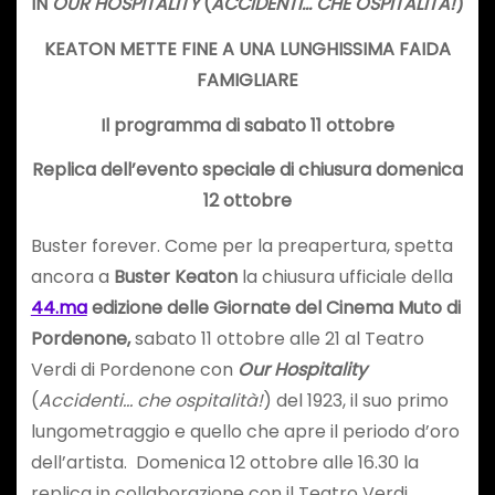
IN
OUR HOSPITALITY
(
ACCIDENTI… CHE OSPITALITÀ!
)
KEATON METTE FINE A UNA LUNGHISSIMA FAIDA
FAMIGLIARE
Il programma di sabato 11 ottobre
Replica dell’evento speciale di chiusura domenica
12 ottobre
Buster forever. Come per la preapertura, spetta
ancora a
Buster Keaton
la chiusura ufficiale della
44.ma
edizione delle Giornate del Cinema Muto di
Pordenone,
sabato 11 ottobre alle 21 al Teatro
Verdi di Pordenone con
Our Hospitality
(
Accidenti… che ospitalità!
) del 1923, il suo primo
lungometraggio e quello che apre il periodo d’oro
dell’artista. Domenica 12 ottobre alle 16.30 la
replica in collaborazione con il Teatro Verdi.