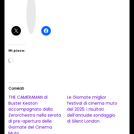
n
s
t
a
g
r
a
m
Mi piace:
C
a
r
i
Correlati
c
THE CAMERAMAN di
Le Giornate miglior
a
Buster Keaton
festival di cinema muto
accompagnato dalla
del 2025: i risultati
m
Zerorchestra nella serata
dell’annuale sondaggio
e
di pre-apertura delle
di Silent London
n
Giornate del Cinema
Muto