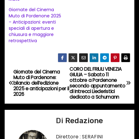
t
Giornate del Cinema
o
Muto di Pordenone 2025
i
– Anticipazioni: eventi
n
speciali di apertura e
chiusura e maggiore
c
retrospettiva
o
r
s
CORO DEL FRIULI VENEZIA
N
o
Giornate del Cinema
GIULIA – Sabato 11
Muto di Pordenone:
…
ottobre a Pordenone
a
bilancio dell’edizione
secondo appuntamento
2025 e anticipazioni per il
di Intrecci Liederistici
2026
v
dedicato a Schumann
i
Di
Redazione
g
a
Direttore : SERAFINI