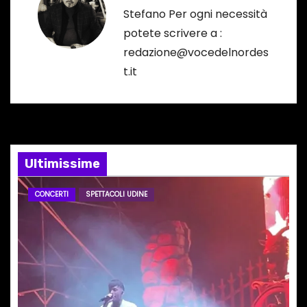
Stefano Per ogni necessità
z
potete scrivere a :
i
redazione@vocedelnordes
t.it
o
n
e
Ultimissime
a
r
CONCERTI
SPETTACOLI UDINE
t
i
c