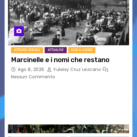
ATTIVITA' SOCIALI
ATTUALITA'
CON IL CUORE
Marcinelle e i nomi che restano
Ago 8, 2026
Yuleisy Cruz Lezcano
Nessun Commento
Tizio, Caio, Sempronio… e poi ancora un nome,
poi un altro, si forma un elenco lungo dal quale i
nomi scappano, scivolano fuori dalla pagina, la
carta che non basta…