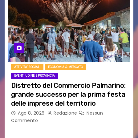
ATTIVITA' SOCIALI
ECONOMIA & MERCATO
EVENTI UDINE E PROVINCIA
Distretto del Commercio Palmarino:
grande successo per la prima festa
delle imprese del territorio
Ago 8, 2026
Redazione
Nessun
Commento
Sommariva: «Una serata che ha restituito il
valore di chi ogni giorno costruisce il Palmarino