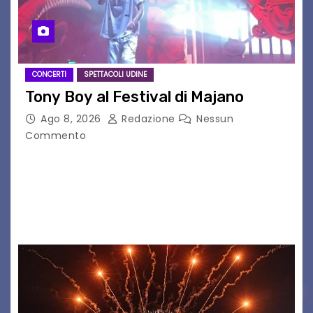
CONCERTI
SPETTACOLI UDINE
Tony Boy al Festival di Majano
Ago 8, 2026
Redazione
Nessun
Commento
Il 7 agosto 2026, il tour estivo di Tony Boy
(ragazzo del 1999 nato a Padova, il cui vero
nome è Antonio Hueber) ha fatto tappa al
Festival di Majano.…