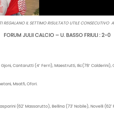
TTI REGALANO IL SETTIMO RISULTATO UTILE CONSECUTIVO A
FORUM JULII CALCIO – U. BASSO FRIULI : 2-0
, Gjoni, Cantarutti (4’ Ferri), Maestrutti, Ilic(78’ Calder
etani, Msatfi, Ofori.
asparini (62′ Massarutto), Bellina (73′ Nobile), Novelli (62