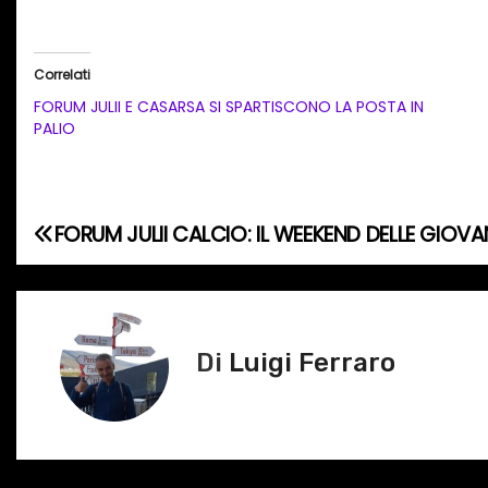
a
r
i
Correlati
c
FORUM JULII E CASARSA SI SPARTISCONO LA POSTA IN
a
PALIO
m
e
n
FORUM JULII CALCIO: IL WEEKEND DELLE GIOVAN
N
t
o
a
i
v
n
Di
Luigi Ferraro
c
i
o
g
r
s
a