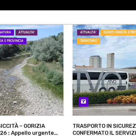
NATURA
ATTUALITA'
ATTUALITA'
EVENTI VENEZIA E PR
IA E PROVINCIA
TERRITORIO
ICCITÀ – GORIZIA
TRASPORTO IN SICUREZ
26 : Appello urgente
CONFERMATO IL SERVIZI