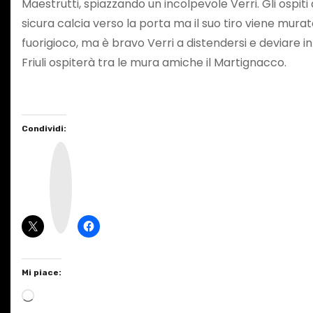
Maestrutti, spiazzando un incolpevole Verri. Gli ospiti
sicura calcia verso la porta ma il suo tiro viene murato 
fuorigioco, ma è bravo Verri a distendersi e deviare i
Friuli ospiterà tra le mura amiche il Martignacco.
Condividi:
I
n
s
t
a
g
r
a
m
Mi piace:
C