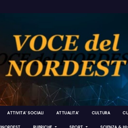
ATTIVITA’ SOCIALI
ATTUALITA’
CULTURA
CU
ONORDEST
RUBRICHE
SPORT
SCIENZA & H