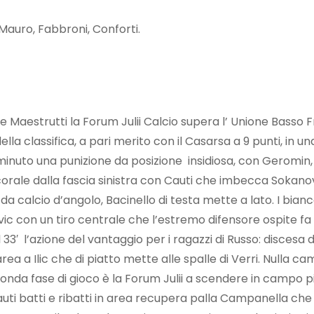
 Mauro, Fabbroni, Conforti.
 Maestrutti la Forum Julii Calcio supera l’ Unione Basso Friu
 classifica, a pari merito con il Casarsa a 9 punti, in una 
uto una punizione da posizione insidiosa, con Geromin, ma 
rale dalla fascia sinistra con Cauti che imbecca Sokanovi
pi da calcio d’angolo, Bacinello di testa mette a lato. I bi
 con un tiro centrale che l’estremo difensore ospite fa suo.
33′ l’azione del vantaggio per i ragazzi di Russo: discesa di
a a Ilic che di piatto mette alle spalle di Verri. Nulla camb
nda fase di gioco è la Forum Julii a scendere in campo più
Cauti batti e ribatti in area recupera palla Campanella ch