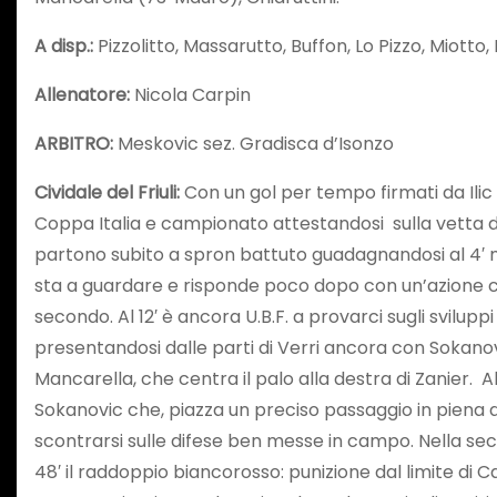
A disp.:
Pizzolitto, Massarutto, Buffon, Lo Pizzo, Miotto,
Allenatore:
Nicola Carpin
ARBITRO:
Meskovic sez. Gradisca d’Isonzo
Cividale del Friuli:
Con un gol per tempo firmati da Ilic e
Coppa Italia e campionato attestandosi sulla vetta della
partono subito a spron battuto guadagnandosi al 4′ min
sta a guardare e risponde poco dopo con un’azione co
secondo. Al 12′ è ancora U.B.F. a provarci sugli svilup
presentandosi dalle parti di Verri ancora con Sokanovic
Mancarella, che centra il palo alla destra di Zanier. Al 
Sokanovic che, piazza un preciso passaggio in piena are
scontrarsi sulle difese ben messe in campo. Nella seco
48′ il raddoppio biancorosso: punizione dal limite di 