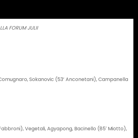
LLA FORUM JULII
ini), Comugnaro, Sokanovic (53’ Anconetani), Campanella
′ Fabbroni), Vegetali, Agyapong, Bacinello (85′ Miotto),