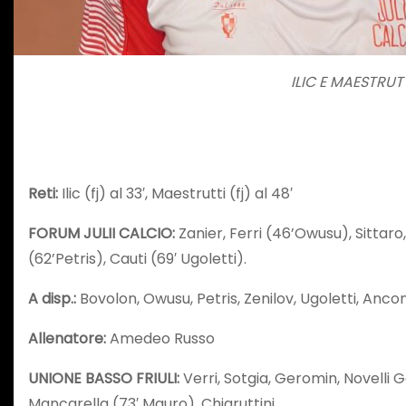
ILIC E MAESTRU
Reti:
Ilic (fj) al 33′, Maestrutti (fj) al 48′
FORUM JULII CALCIO:
Zanier, Ferri (46’Owusu), Sittaro
(62’Petris), Cauti (69′ Ugoletti).
A disp.:
Bovolon, Owusu, Petris, Zenilov, Ugoletti, Ancon
Allenatore:
Amedeo Russo
UNIONE BASSO FRIULI:
Verri, Sotgia, Geromin, Novelli G
Mancarella (73′ Mauro), Chiaruttini.