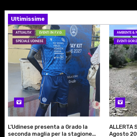
o
z
…
i
Ultimissime
o
ATTUALITA'
EVENTI IN F.V.G.
AMBIENTE & 
SPECIALE UDINESE
EVENTI GORIZ
n
e
a
r
t
i
c
L’Udinese presenta a Grado la
ALLERTA S
seconda maglia per la stagione
Agosto 20
o