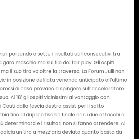
li portando a sette i risultati utili consecutivi tra
gara maschia ma sul filo del fair play. Gli ospiti
il suo tiro va oltre la traversa. La Forum Julii non
c in posizione defilata venendo anticipato all’ultimo
ancorossi di casa provano a spingere sull’acceleratore
 Al 18′ gli ospiti vicinissimi al vantaggio con
 Cauti dalla fascia destra assist per il solito
ia fino al duplice fischio finale con i due attacchi a
 determinata e i risultati non si fanno attendere. Al
e calcia un tiro a mezz’aria deviato quanto basta da