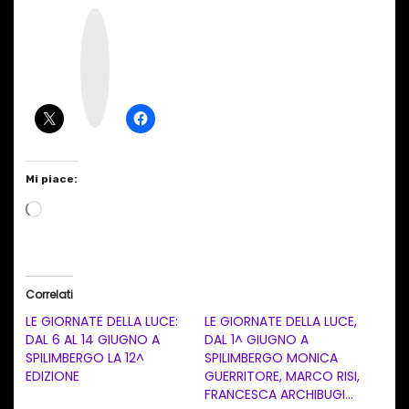
I
n
s
t
a
g
r
a
m
Mi piace:
C
a
r
i
Correlati
c
LE GIORNATE DELLA LUCE:
LE GIORNATE DELLA LUCE,
a
DAL 6 AL 14 GIUGNO A
DAL 1^ GIUGNO A
SPILIMBERGO LA 12^
SPILIMBERGO MONICA
m
EDIZIONE
GUERRITORE, MARCO RISI,
e
FRANCESCA ARCHIBUGI…