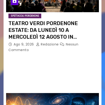
SPETTACOLI PORDENONE
TEATRO VERDI PORDENONE
ESTATE: DA LUNEDÌ 10 A
MERCOLEDÌ 12 AGOSTO IN
PIAZZETTA PESCHERIA TORNANO
Ago 9, 2026
Redazione
Nessun
LE MUSIC NIGHTS
Commento
IL CARTELLONE ESTIVO DEL TEATRO VERDI SI
SPOSTA NEL CUORE DELLA CITTÀ: DA LUNEDÌ 10 A
MERCOLEDÌ 12 AGOSTO IN PIAZZETTA
PESCHERIA TORNANO LE MUSIC NIGHTS TRE
SERATE A INGRESSO…