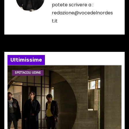
potete scrivere a :
z
redazione@vocedelnordes
i
t.it
o
n
e
Ultimissime
a
SPETTACOLI UDINE
r
t
i
c
o