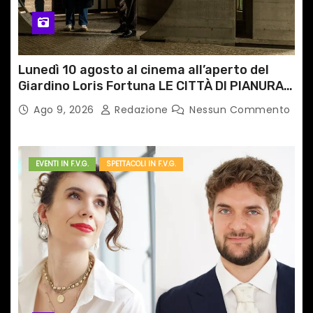
l
i
Lunedì 10 agosto al cinema all’aperto del
Giardino Loris Fortuna LE CITTÀ DI PIANURA,
il caso cinematografico dell’anno!
Ago 9, 2026
Redazione
Nessun Commento
EVENTI IN F.V.G.
SPETTACOLI IN F.V.G.