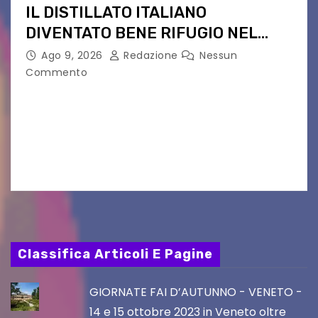
IL DISTILLATO ITALIANO
DIVENTATO BENE RIFUGIO NEL
NORD EUROPA
Ago 9, 2026
Redazione
Nessun
Commento
Da Langhe a bene d’investimento. Edizione
limitata, aste private e quotazioni record: la
Magnum da 1,5L fa il giro dei collezionisti. Non è
più solo una grappa. La Grappa di…
Classifica Articoli E Pagine
GIORNATE FAI D’AUTUNNO - VENETO -
14 e 15 ottobre 2023 in Veneto oltre