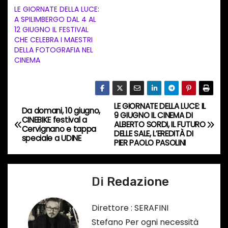
n
LE GIORNATE DELLA LUCE:
t
A SPILIMBERGO DAL 4 AL
12 GIUGNO IL FESTIVAL
o
CHE CELEBRA I MAESTRI
i
DELLA FOTOGRAFIA NEL
n
CINEMA
c
o
r
LE GIORNATE DELLA LUCE: IL
N
Da domani, 10 giugno,
s
9 GIUGNO IL CINEMA DI
CINEBIKE festival a
ALBERTO SORDI, IL FUTURO
a
Cervignano e tappa
o
DELLE SALE, L’EREDITÀ DI
speciale a UDINE
PIER PAOLO PASOLINI
…
v
i
Di
Redazione
g
Direttore : SERAFINI
a
Stefano Per ogni necessità