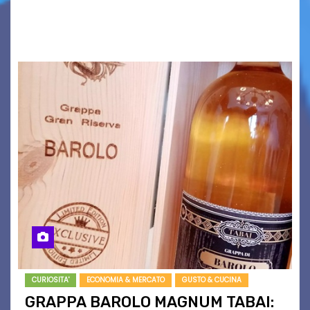
proprio per questo che mi affascina tanto: le
onde. Sì, le onde. Detto in questo modo,…
CURIOSITA'
ECONOMIA & MERCATO
GUSTO & CUCINA
GRAPPA BAROLO MAGNUM TABAI: