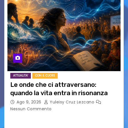
ATTUALITA'
CON IL CUORE
Le onde che ci attraversano:
quando la vita entra in risonanza
Ago 9, 2026
Yuleisy Cruz Lezcano
Nessun Commento
C’è qualcosa, in questo mondo, che non riesco a
comprendere completamente e forse è