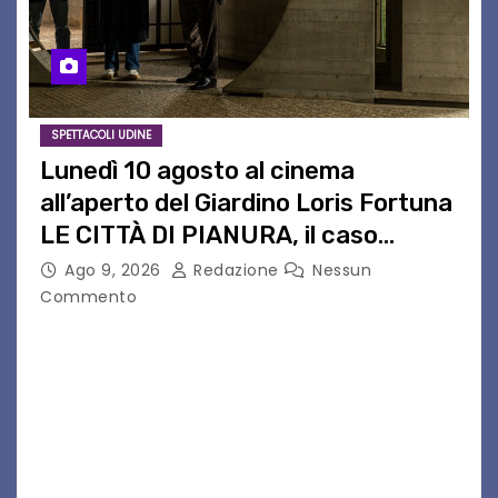
SPETTACOLI UDINE
Lunedì 10 agosto al cinema
all’aperto del Giardino Loris Fortuna
LE CITTÀ DI PIANURA, il caso
cinematografico dell’anno!
Ago 9, 2026
Redazione
Nessun
Commento
LE CITTÀ DI PIANURA Lunedì 10 agosto torna al
cinema all’aperto del Giardino Loris Fortunail
caso cinematografico dell’anno! UDINE – Lunedì
10 agosto alle 21.15 torna al cinema all’aperto
del…