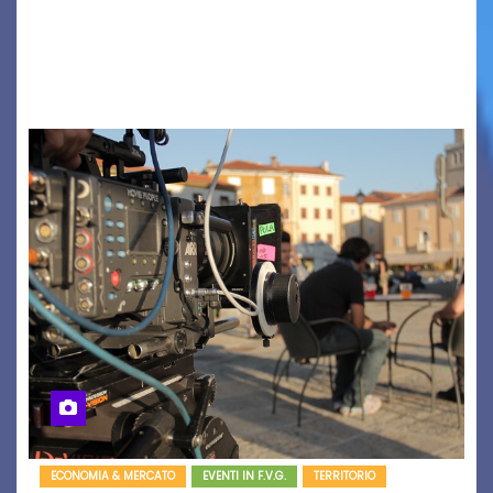
AUSONIA… BLOOD BROTHERS, LOVESICK DUO,
BOUND FOR GLORY, RENATO TAMMI, ANTHONY
BASSO,…
ECONOMIA & MERCATO
EVENTI IN F.V.G.
TERRITORIO