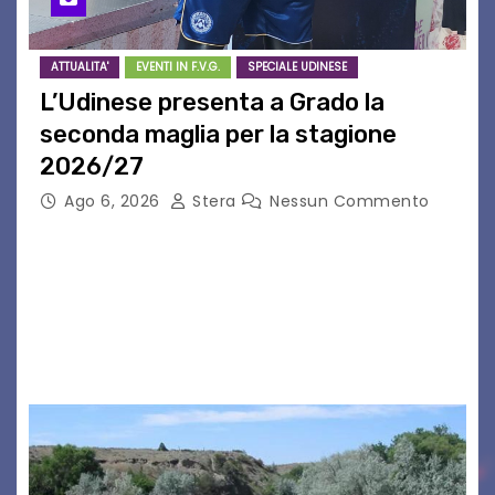
ATTUALITA'
EVENTI IN F.V.G.
SPECIALE UDINESE
L’Udinese presenta a Grado la
seconda maglia per la stagione
2026/27
Ago 6, 2026
Stera
Nessun Commento
GRADO – È stata la splendida cornice di Grado
a ospitare la presentazione della nuova
seconda maglia dell’Udinese per la stagione
2026/27. Un evento che ha richiamato
istituzioni, addetti ai…