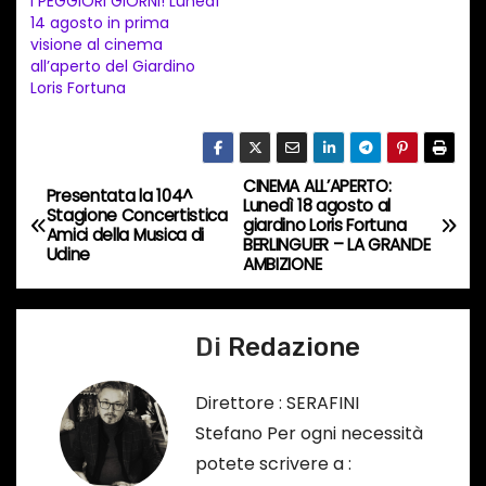
I PEGGIORI GIORNI! Lunedì
t
14 agosto in prima
visione al cinema
o
all’aperto del Giardino
i
Loris Fortuna
n
c
o
CINEMA ALL’APERTO:
N
Presentata la 104^
r
Lunedì 18 agosto al
Stagione Concertistica
giardino Loris Fortuna
s
a
Amici della Musica di
BERLINGUER – LA GRANDE
Udine
o
AMBIZIONE
v
…
i
Di
Redazione
g
Direttore : SERAFINI
a
Stefano Per ogni necessità
potete scrivere a :
z