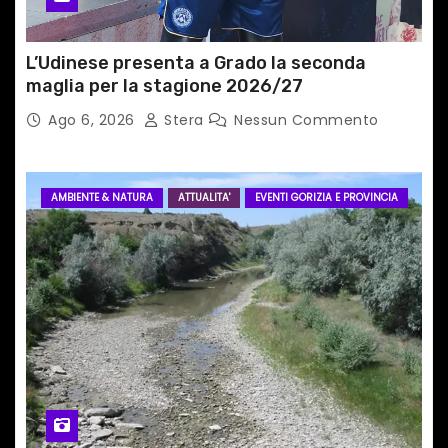
l
i
L’Udinese presenta a Grado la seconda
maglia per la stagione 2026/27
Ago 6, 2026
Stera
Nessun Commento
AMBIENTE & NATURA
ATTUALITA'
EVENTI GORIZIA E PROVINCIA