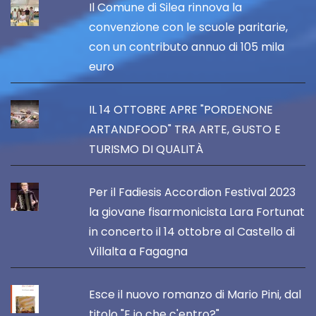
Il Comune di Silea rinnova la
convenzione con le scuole paritarie,
con un contributo annuo di 105 mila
euro
IL 14 OTTOBRE APRE "PORDENONE
ARTANDFOOD" TRA ARTE, GUSTO E
TURISMO DI QUALITÀ
Per il Fadiesis Accordion Festival 2023
la giovane fisarmonicista Lara Fortunat
in concerto il 14 ottobre al Castello di
Villalta a Fagagna
Esce il nuovo romanzo di Mario Pini, dal
titolo "E io che c'entro?"