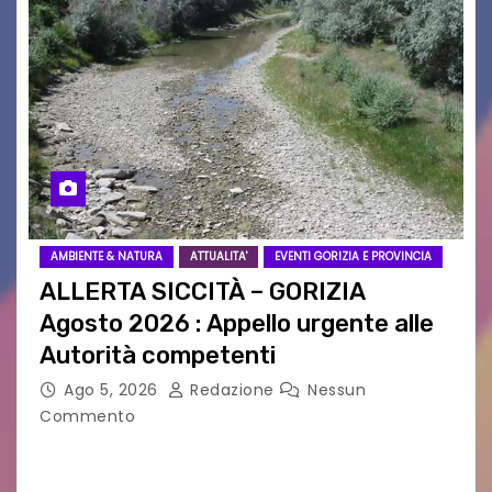
AMBIENTE & NATURA
ATTUALITA'
EVENTI GORIZIA E PROVINCIA
ALLERTA SICCITÀ – GORIZIA
Agosto 2026 : Appello urgente alle
Autorità competenti
Ago 5, 2026
Redazione
Nessun
Commento
Legambiente Gorizia APS e Legambiente
Monfalcone APS “Circolo Ignazio Zanutto”