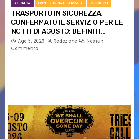
ATTUALITA'
EVENTI VENEZIA E PROVINCIA
TERRITORIO
TRASPORTO IN SICUREZZA,
CONFERMATO IL SERVIZIO PER LE
NOTTI DI AGOSTO: DEFINITI
PERCORSI, FERMATE E ORARIO
Ago 5, 2026
Redazione
Nessun
Commento
Venerdì 7 agosto la prima corsa, obiettivo
ridurre i rischi legati agli spostamenti notturni
Torna il servizio di trasporto notturno dedicato
ai collegamenti con i principali locali di
intrattenimento di…