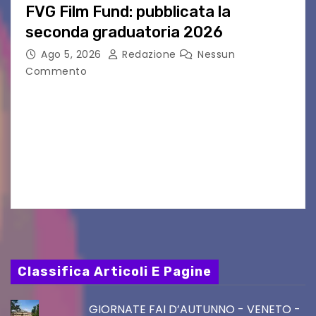
FVG Film Fund: pubblicata la
seconda graduatoria 2026
Ago 5, 2026
Redazione
Nessun
Commento
Aperta la terza e ultima call dell’anno per le
produzioni audiovisive Online gli esiti della
seconda finestra del Film Fund promosso dalla
Friuli Venezia Giulia Film Commission –
PromoTurismoFVG. Le…
Classifica Articoli E Pagine
GIORNATE FAI D’AUTUNNO - VENETO -