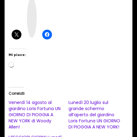
I
n
s
t
a
g
r
a
m
Mi piace:
C
a
r
i
Correlati
c
Venerdì 14 agosto al
Lunedì 20 luglio sul
a
giardino Loris Fortuna UN
grande schermo
GIORNO DI PIOGGIA A
all’aperto del giardino
m
NEW YORK di Woody
Loris Fortuna UN GIORNO
e
Allen!
DI PIOGGIA A NEW YORK!
n