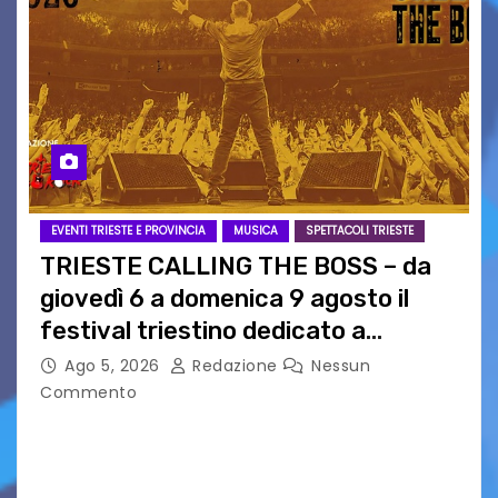
EVENTI TRIESTE E PROVINCIA
MUSICA
SPETTACOLI TRIESTE
TRIESTE CALLING THE BOSS – da
giovedì 6 a domenica 9 agosto il
festival triestino dedicato a
Springsteen
Ago 5, 2026
Redazione
Nessun
Commento
TRIESTE CALLING THE BOSS 2026
Quattordicesima Edizione Dal 6 al 9 agosto 2026
PIAZZA VERDI, SARTORIO, SAN GIUSTO,