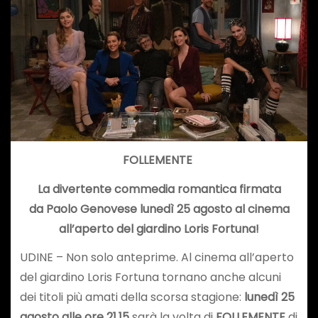
FOLLEMENTE
La divertente commedia romantica firmata
da Paolo Genovese lunedì 25 agosto al cinema
all’aperto del giardino Loris Fortuna!
UDINE – Non solo anteprime. Al cinema all’aperto
del giardino Loris Fortuna tornano anche alcuni
dei titoli più amati della scorsa stagione:
lunedì 25
agosto alle ore 21.15
sarà la volta di
FOLLEMENTE
di