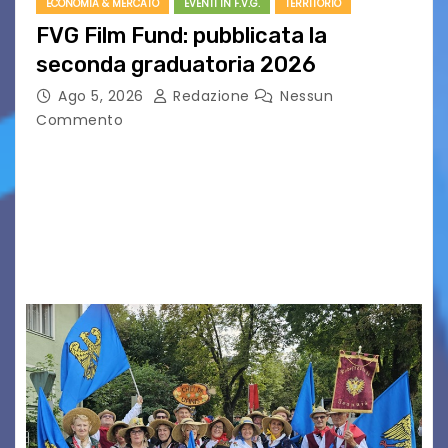
ECONOMIA & MERCATO
EVENTI IN F.V.G.
TERRITORIO
FVG Film Fund: pubblicata la
seconda graduatoria 2026
Ago 5, 2026
Redazione
Nessun
Commento
Aperta la terza e ultima call dell’anno per le
produzioni audiovisive Online gli esiti della
seconda finestra del Film Fund promosso dalla
Friuli Venezia Giulia Film Commission –
PromoTurismoFVG. Le…