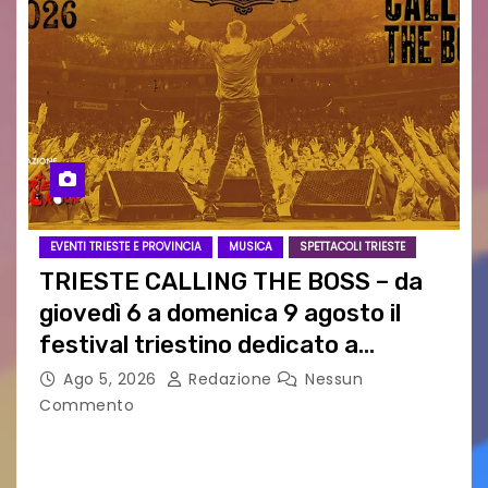
EVENTI TRIESTE E PROVINCIA
MUSICA
SPETTACOLI TRIESTE
TRIESTE CALLING THE BOSS – da
giovedì 6 a domenica 9 agosto il
festival triestino dedicato a
Springsteen
Ago 5, 2026
Redazione
Nessun
Commento
TRIESTE CALLING THE BOSS 2026
Quattordicesima Edizione Dal 6 al 9 agosto 2026