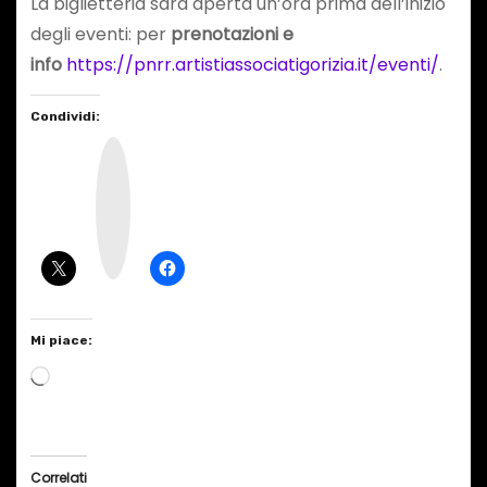
La biglietteria sarà aperta un’ora prima dell’inizio
degli eventi: per
prenotazioni e
info
https://pnrr.artistiassociatigorizia.it/eventi/
.
Condividi:
I
n
s
t
a
g
r
a
m
Mi piace:
C
a
r
i
Correlati