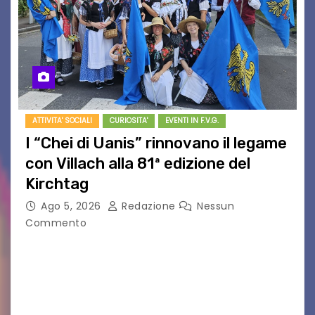
ATTIVITA' SOCIALI
CURIOSITA'
EVENTI IN F.V.G.
I “Chei di Uanis” rinnovano il legame
con Villach alla 81ª edizione del
Kirchtag
Ago 5, 2026
Redazione
Nessun
Commento
VILLACO/JANNIS – Anche quest’anno il gruppo
folkloristico “Chei di Uanis” ha rinnovato la sua
tradizione prendendo parte al Villacher
Kirchtag, la festa popolare e dei costumi