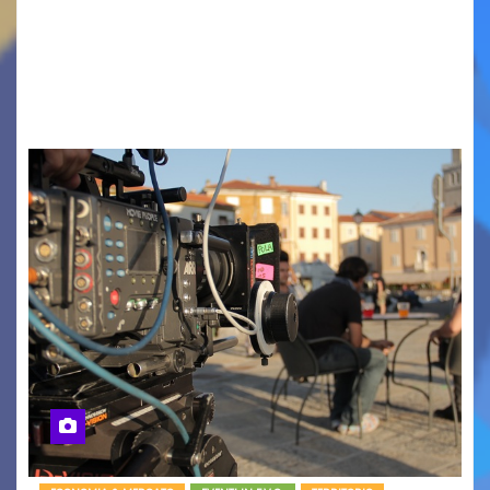
PIAZZA VERDI, SARTORIO, SAN GIUSTO,
AUSONIA… BLOOD BROTHERS, LOVESICK DUO,
BOUND FOR GLORY, RENATO TAMMI, ANTHONY
BASSO,…