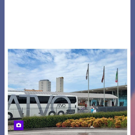
Monfalcone APS “Circolo Ignazio Zanutto”
desiderano attirare l’attenzione della
cittadinanza e delle Autorità competenti sulla
grave siccità che sta colpendo non solo le
campagne e…