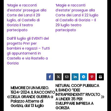
c
‘Magie e racconti
‘Magie e racconti
a
d’estate’ prosegue alla
d’estate’ prosegue alla
Corte dei Lanzi il 29
Corte dei Lanzi il 22 luglio
m
luglio, al Castello di
al Castello di Gorizia – Il
e
Gorizia il teatro
29 luglio teatro
n
partecipato
partecipato
t
Dall’8 luglio gli EVENTI del
progetto Pnrr per
o
bambini e ragazzi – Tutti
i
gli appuntamenti in
n
Castello e via Rastello a
Gorizia
c
o
r
s
NETURAL COOP PUBBLICA
N
MEMORIE DI UN MUSEO.
IL BANDO “IDEE
o
1924-2024. IL RACCONTO
INTRAPRENDENTI” RIVOLTO
a
DELLA GRANDE GUERRA a
…
A UNDER 35 PER
Palazzo Attems di
SVILUPPARE IMPRESA A
Gorizia, dal 13 luglio
v
GORIZIA