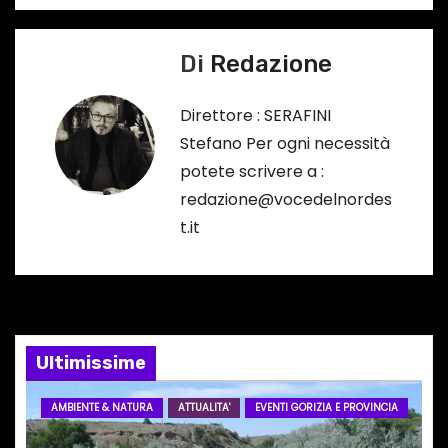
i
Di
Redazione
g
a
Direttore : SERAFINI
Stefano Per ogni necessità
z
potete scrivere a :
i
redazione@vocedelnordes
t.it
o
n
e
Ultimissime
a
r
AMBIENTE & NATURA
ATTUALITA'
EVENTI GORIZIA E PROVINCIA