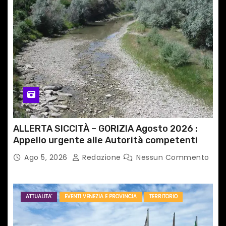
t
i
c
o
l
i
ALLERTA SICCITÀ – GORIZIA Agosto 2026 :
Appello urgente alle Autorità competenti
Ago 5, 2026
Redazione
Nessun Commento
ATTUALITA'
EVENTI VENEZIA E PROVINCIA
TERRITORIO