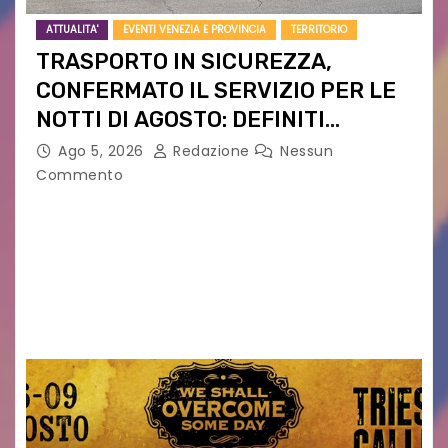
ATTUALITA'
EVENTI VENEZIA E PROVINCIA
TERRITORIO
TRASPORTO IN SICUREZZA,
CONFERMATO IL SERVIZIO PER LE
NOTTI DI AGOSTO: DEFINITI
PERCORSI, FERMATE E ORARIO
Ago 5, 2026
Redazione
Nessun
Commento
Venerdì 7 agosto la prima corsa, obiettivo
ridurre i rischi legati agli spostamenti notturni
Torna il servizio di trasporto notturno dedicato
ai collegamenti con i principali locali di
intrattenimento di…