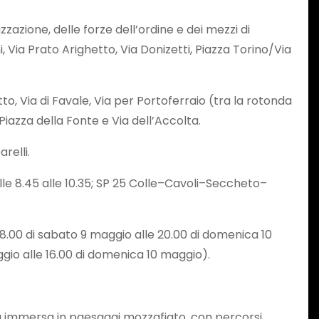
izzazione, delle forze dell’ordine e dei mezzi di
, Via Prato Arighetto, Via Donizetti, Piazza Torino/Via
to, Via di Favale, Via per Portoferraio (tra la rotonda
 Piazza della Fonte e Via dell’Accolta.
relli.
alle 8.45 alle 10.35; SP 25 Colle–Cavoli–Seccheto–
e 8.00 di sabato 9 maggio alle 20.00 di domenica 10
ggio alle 16.00 di domenica 10 maggio).
va immersa in paesaggi mozzafiato, con percorsi