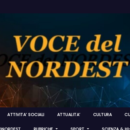
ATTIVITA’ SOCIALI
ATTUALITA’
CULTURA
CU
ONORDEST
RUBRICHE
SPORT
SCIENZA & H