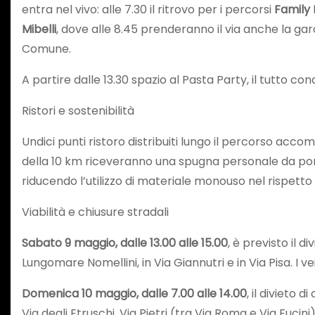
entra nel vivo: alle 7.30 il ritrovo per i percorsi
Family
Mibelli
, dove alle 8.45 prenderanno il via anche la gar
Comune.
A partire dalle 13.30 spazio al Pasta Party, il tutto co
Ristori e sostenibilità
Undici punti ristoro distribuiti lungo il percorso accom
della 10 km riceveranno una spugna personale da porta
riducendo l’utilizzo di materiale monouso nel rispetto
Viabilità e chiusure stradali
Sabato 9 maggio, dalle 13.00 alle 15.00
, è previsto il 
Lungomare Nomellini, in Via Giannutri e in Via Pisa. I 
Domenica 10 maggio, dalle 7.00 alle 14.00
, il divieto
Via degli Etruschi, Via Pietri (tra Via Roma e Via Fucini