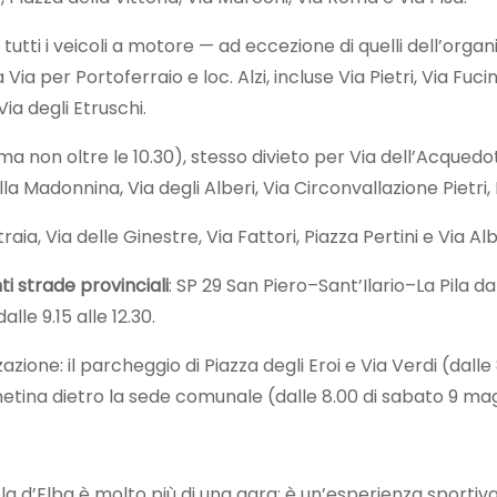
r tutti i veicoli a motore — ad eccezione di quelli dell’organ
 per Portoferraio e loc. Alzi, incluse Via Pietri, Via Fucini
ia degli Etruschi.
ma non oltre le 10.30), stesso divieto per Via dell’Acquedot
lla Madonnina, Via degli Alberi, Via Circonvallazione Pietri,
raia, Via delle Ginestre, Via Fattori, Piazza Pertini e Via Alba
 strade provinciali
: SP 29 San Piero–Sant’Ilario–La Pila d
lle 9.15 alle 12.30.
azione: il parcheggio di Piazza degli Eroi e Via Verdi (dall
inetina dietro la sede comunale (dalle 8.00 di sabato 9 ma
ola d’Elba è molto più di una gara: è un’esperienza sporti