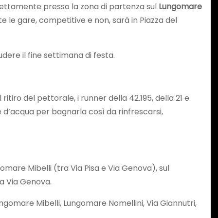
irettamente presso la zona di partenza sul
Lungomare
te le gare, competitive e non, sarà in Piazza del
dere il fine settimana di festa.
tiro del pettorale, i runner della 42.195, della 21 e
 d’acqua per bagnarla così da rinfrescarsi,
gomare Mibelli (tra Via Pisa e Via Genova), sul
 da Via Genova.
Lungomare Mibelli, Lungomare Nomellini, Via Giannutri,