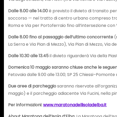
Dalle 8.00 alle 14.00
è previsto il divieto di transito pe
soccorso — nel tratto di centro urbano compreso tra Via
Roma e Via per Portoferraio fino all’intersezione con V
Dalle 8.00
fino al passaggio dell’ultimo concorrente
(
La Serra e Via Pian di Mezzo), Via Pian di Mezzo, Via de
Dalle 10.30 alle 13.45
il divieto riguarderà Via della Piast
Domenica 10 maggio saranno chiuse anche le seguenti
Fetovaia dalle 9.00 alle 13.00; SP 25 Chiessi–Pomonte da
Due aree di parcheggio
saranno riservate all’organizz
maggio) e il parcheggio adiacente Via Fucini, nella p
Per informazioni:
www.maratonadellisoladelba.it
About Maratona dell’Isola d’Elba.
La Maratona dell’Is