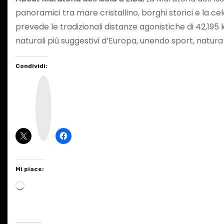
panoramici tra mare cristallino, borghi storici e la c
prevede le tradizionali distanze agonistiche di 42,195
naturali più suggestivi d’Europa, unendo sport, natura 
Condividi:
I
n
s
t
a
g
r
a
m
Mi piace:
C
a
r