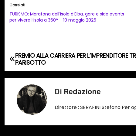
i
Correlati
c
TURISMO: Maratona dell’Isola d’Elba, gare e side events
a
per vivere l’isola a 360° – 10 maggio 2026
m
e
n
t
PREMIO ALLA CARRIERA PER L’IMPRENDITORE T
N
o
PARISOTTO
a
i
n
v
c
Di
Redazione
i
o
r
g
Direttore : SERAFINI Stefano Per 
s
a
o
…
z