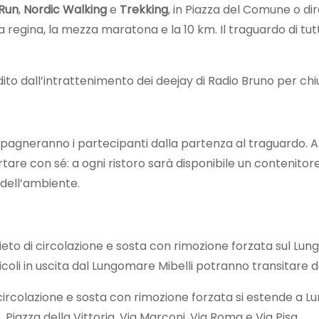
 Run
,
Nordic Walking
e
Trekking
, in Piazza del Comune o d
a regina, la mezza maratona e la 10 km. Il traguardo di tut
ndito dall’intrattenimento dei deejay di Radio Bruno per chiu
pagneranno i partecipanti dalla partenza al traguardo. Al ri
re con sé: a ogni ristoro sarà disponibile un contenitore
 dell’ambiente.
divieto di circolazione e sosta con rimozione forzata sul Lun
veicoli in uscita dal Lungomare Mibelli potranno transitare
 di circolazione e sosta con rimozione forzata si estende a 
), Piazza della Vittoria, Via Marconi, Via Roma e Via Pisa.