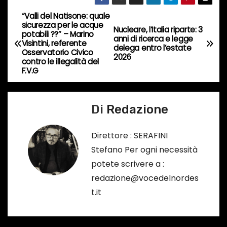
n
“Valli del Natisone: quale
N
c
sicurezza per le acque
Nucleare, l’Italia riparte: 3
potabili ??” – Marino
o
a
anni di ricerca e legge
Visintini, referente
delega entro l’estate
r
Osservatorio Civico
2026
v
contro le illegalità del
s
F.V.G
o
i
…
g
Di
Redazione
a
Direttore : SERAFINI
z
Stefano Per ogni necessità
potete scrivere a :
i
redazione@vocedelnordes
o
t.it
n