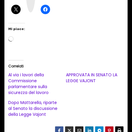
r
a
m
Mi piace:
C
a
r
i
Correlati
c
Al via i lavori della
APPROVATA IN SENATO LA
a
Commissione
LEGGE VAJONT
parlamentare sulla
m
sicurezza del lavoro
e
Dopo Mattarella, riparte
n
al Senato la discussione
t
della Legge Vajont
o
i