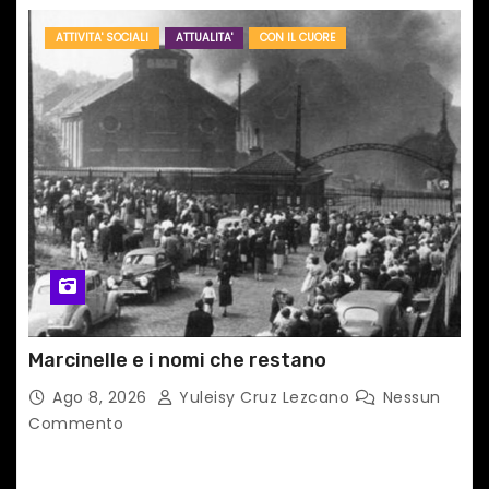
ATTIVITA' SOCIALI
ATTUALITA'
CON IL CUORE
Marcinelle e i nomi che restano
Ago 8, 2026
Yuleisy Cruz Lezcano
Nessun
Commento