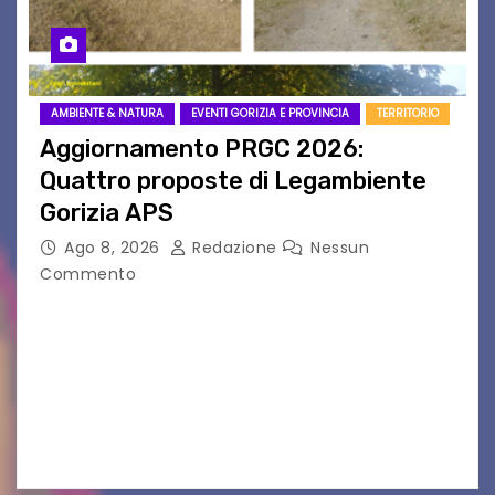
AMBIENTE & NATURA
EVENTI GORIZIA E PROVINCIA
TERRITORIO
Aggiornamento PRGC 2026:
Quattro proposte di Legambiente
Gorizia APS
Ago 8, 2026
Redazione
Nessun
Commento
Il 25 luglio scadeva la possibilità di fare delle
osservazioni al PRGC di Gorizia in fase di
aggiornamento. Le 4 proposte di Legambiente
Gorizia APS In occasione dell’aggiornamento
del Piano…