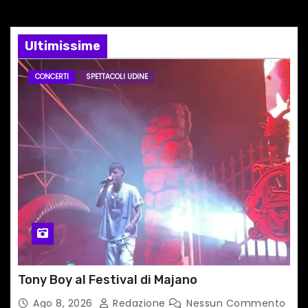
e
a
Ultimissime
r
CONCERTI
SPETTACOLI UDINE
t
i
c
o
l
i
Tony Boy al Festival di Majano
Ago 8, 2026
Redazione
Nessun Commento