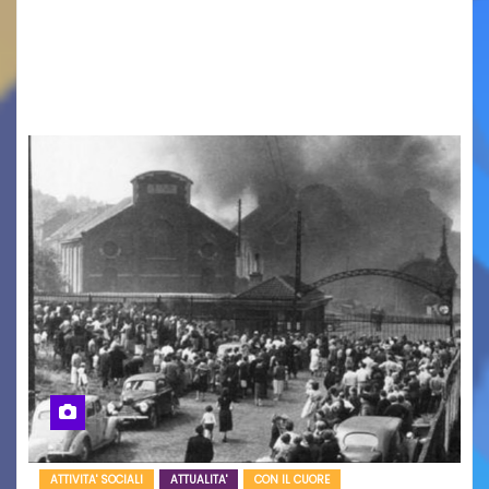
cinema all’aperto delgiardino Loris Fortuna un
racconto teneroe delicato che scalda il cuore!
UDINE – Domenica 9 agosto alle 21.15 torna…
ATTIVITA' SOCIALI
ATTUALITA'
CON IL CUORE