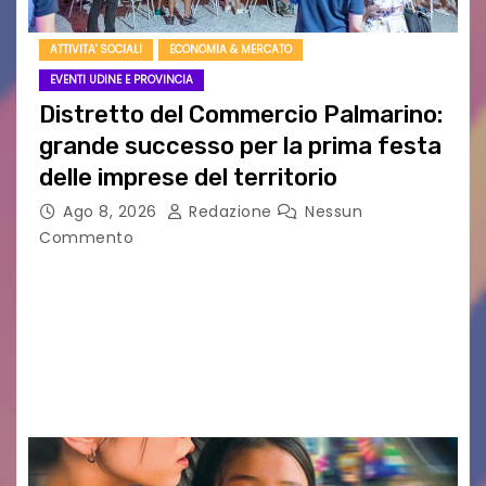
ATTIVITA' SOCIALI
ECONOMIA & MERCATO
EVENTI UDINE E PROVINCIA
Distretto del Commercio Palmarino:
grande successo per la prima festa
delle imprese del territorio
Ago 8, 2026
Redazione
Nessun
Commento
Sommariva: «Una serata che ha restituito il
valore di chi ogni giorno costruisce il Palmarino
con passione, ricerca e lavoro» PALMANOVA, 8
AGOSTO 2026 – È andata oltre ogni
aspettativa…