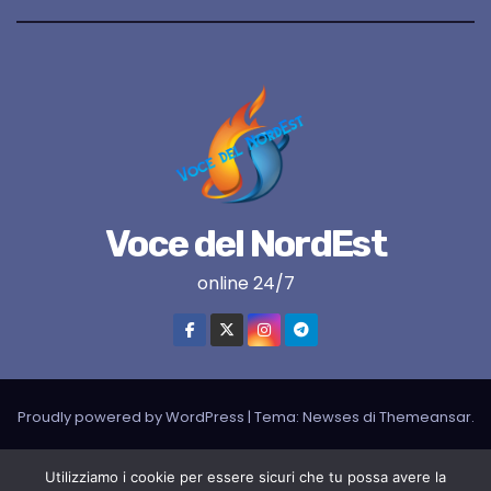
Voce del NordEst
online 24/7
Proudly powered by WordPress
|
Tema:
Newses
di
Themeansar
.
VNE su instagram
VNE su Twitter
VNE su FB
Blogger
Utilizziamo i cookie per essere sicuri che tu possa avere la