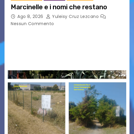
Marcinelle e i nomi che restano
Ago 8, 2026
Yuleisy Cruz Lezcano
Nessun Commento
Tizio, Caio, Sempronio… e poi ancora un nome,
poi un altro, si forma un elenco lungo dal quale i
nomi scappano, scivolano fuori dalla pagina, la
carta che non basta…