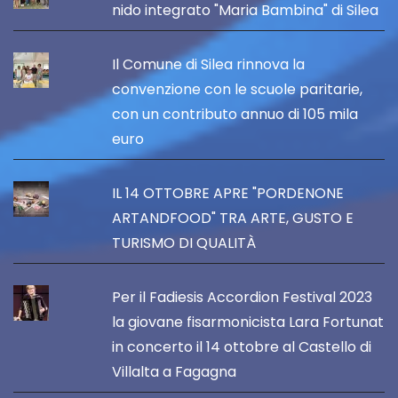
nido integrato "Maria Bambina" di Silea
Il Comune di Silea rinnova la
convenzione con le scuole paritarie,
con un contributo annuo di 105 mila
euro
IL 14 OTTOBRE APRE "PORDENONE
ARTANDFOOD" TRA ARTE, GUSTO E
TURISMO DI QUALITÀ
Per il Fadiesis Accordion Festival 2023
la giovane fisarmonicista Lara Fortunat
in concerto il 14 ottobre al Castello di
Villalta a Fagagna