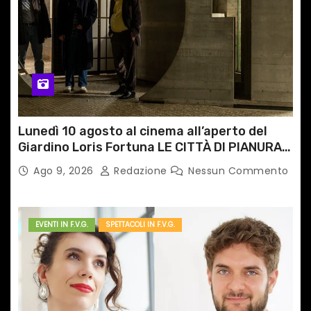
i
c
o
l
i
Lunedì 10 agosto al cinema all’aperto del
Giardino Loris Fortuna LE CITTÀ DI PIANURA,
il caso cinematografico dell’anno!
Ago 9, 2026
Redazione
Nessun Commento
EVENTI IN F.V.G.
SPETTACOLI IN F.V.G.