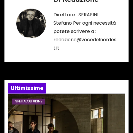
g
Direttore : SERAFINI
a
Stefano Per ogni necessità
potete scrivere a :
z
redazione@vocedelnordes
i
t.it
o
n
e
Ultimissime
a
SPETTACOLI UDINE
r
t