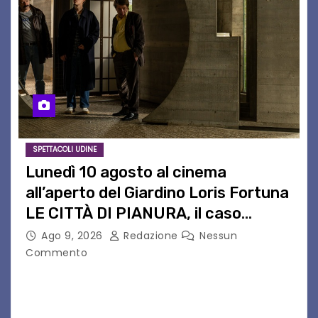
SPETTACOLI UDINE
Lunedì 10 agosto al cinema
all’aperto del Giardino Loris Fortuna
LE CITTÀ DI PIANURA, il caso
cinematografico dell’anno!
Ago 9, 2026
Redazione
Nessun
Commento
LE CITTÀ DI PIANURA Lunedì 10 agosto torna al
cinema all’aperto del Giardino Loris Fortunail
caso cinematografico dell’anno! UDINE – Lunedì