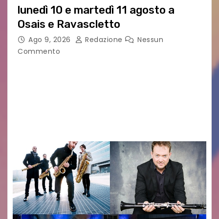
lunedì 10 e martedì 11 agosto a
Osais e Ravascletto
Ago 9, 2026
Redazione
Nessun
Commento
Nella ricca programmazione di agosto del
festival Carniarmonie, che propone la media di
un concerto al giorno spaziando tra vari generi
musicali, l’inizio di settimana propone due
appuntamenti cameristici con…