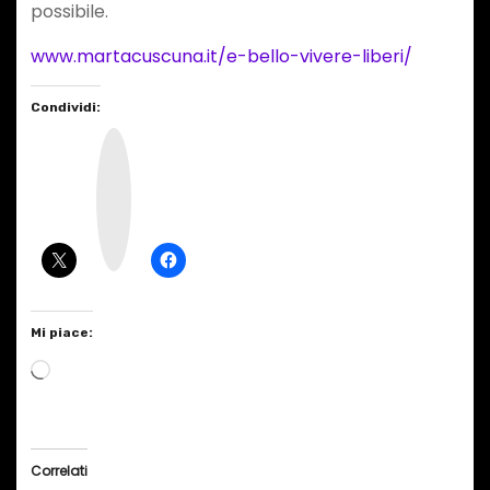
possibile.
www.martacuscuna.it/e-bello-vivere-liberi/
Condividi:
I
n
s
t
a
g
r
a
m
Mi piace:
C
a
r
i
Correlati
c