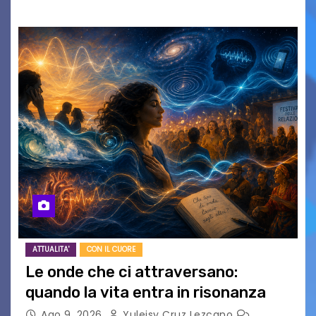
ATTUALITA'
CON IL CUORE
Le onde che ci attraversano:
quando la vita entra in risonanza
Ago 9, 2026
Yuleisy Cruz Lezcano