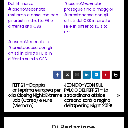
Dal 14 marzo
#iosonoMecenate
a
#iosonoMecenate
prosegue fino a maggio!
restiamo a casa, ma con
#iorestoacasa con gli
m
gli artisti in diretta FB e
artisti del CSS in diretta
e
differita sito CSS
FB e in differita su sito
n
CSS
t
#iosonoMecenate e
#iorestoacasa con gli
o
artisti in diretta FB e in
i
differita su sito CSS
n
c
o
FEFF 21 – Doppia
JEON DO-YEON SUL
N
r
anteprima europea per
PALCO DEL FEFF 21 – La
la Closing Night: Extreme
straordinaria attrice
s
a
Job (Corea) e Furie
coreana sarà la regina
o
(Vietnam)
dell’Opening Night 2019!
v
…
i
Di
Redazione