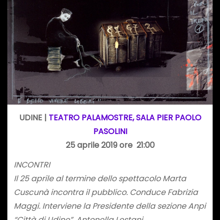
UDINE |
TEATRO PALAMOSTRE, SALA PIER PAOLO
PASOLINI
25 aprile 2019 ore 21:00
INCONTRI
Il 25 aprile al termine dello spettacolo Marta
Cuscunà incontra il pubblico. Conduce Fabrizia
Maggi. Interviene la Presidente della sezione Anpi
“Città di Udine”, Antonella Lestani