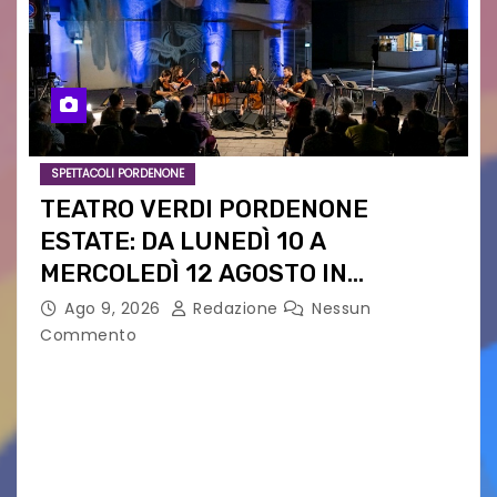
SPETTACOLI PORDENONE
TEATRO VERDI PORDENONE
ESTATE: DA LUNEDÌ 10 A
MERCOLEDÌ 12 AGOSTO IN
PIAZZETTA PESCHERIA TORNANO
Ago 9, 2026
Redazione
Nessun
LE MUSIC NIGHTS
Commento
IL CARTELLONE ESTIVO DEL TEATRO VERDI SI
SPOSTA NEL CUORE DELLA CITTÀ: DA LUNEDÌ 10 A
MERCOLEDÌ 12 AGOSTO IN PIAZZETTA
PESCHERIA TORNANO LE MUSIC NIGHTS TRE
SERATE A INGRESSO…