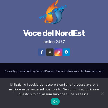
Voce del NordEst
online 24/7
Proudly powered by WordPress
|
Tema:
Newses
di
Themeansar
.
VNE su instagram
VNE su Twitter
VNE su FB
Blogger
Utilizziamo i cookie per essere sicuri che tu possa avere la
migliore esperienza sul nostro sito. Se continui ad utilizzare
LIVE RADIO
RADIONORDEST
Il mio account
questo sito noi assumiamo che tu ne sia felice.
SPORT FURLAN PAR FURLAN – In collaborazione con A.S.F.
Ok