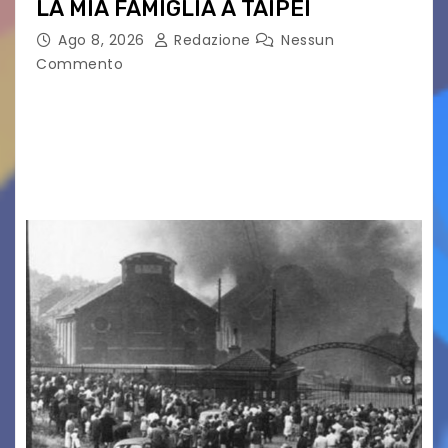
LA MIA FAMIGLIA A TAIPEI
Ago 8, 2026
Redazione
Nessun
Commento
LA MIA FAMIGLIA A TAIPEI Domenica 9 agosto al
cinema all’aperto delgiardino Loris Fortuna un
racconto teneroe delicato che scalda il cuore!
UDINE – Domenica 9 agosto alle 21.15 torna…