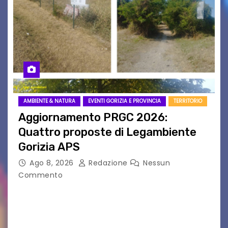
AMBIENTE & NATURA
EVENTI GORIZIA E PROVINCIA
TERRITORIO
Aggiornamento PRGC 2026:
Quattro proposte di Legambiente
Gorizia APS
Ago 8, 2026
Redazione
Nessun
Commento
Il 25 luglio scadeva la possibilità di fare delle
osservazioni al PRGC di Gorizia in fase di
aggiornamento. Le 4 proposte di Legambiente