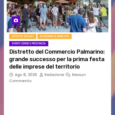
ATTIVITA' SOCIALI
ECONOMIA & MERCATO
EVENTI UDINE E PROVINCIA
Distretto del Commercio Palmarino:
grande successo per la prima festa
delle imprese del territorio
Ago 8, 2026
Redazione
Nessun
Commento
Sommariva: «Una serata che ha restituito il
valore di chi ogni giorno costruisce il Palmarino
con passione, ricerca e lavoro» PALMANOVA, 8
AGOSTO 2026 – È andata oltre ogni