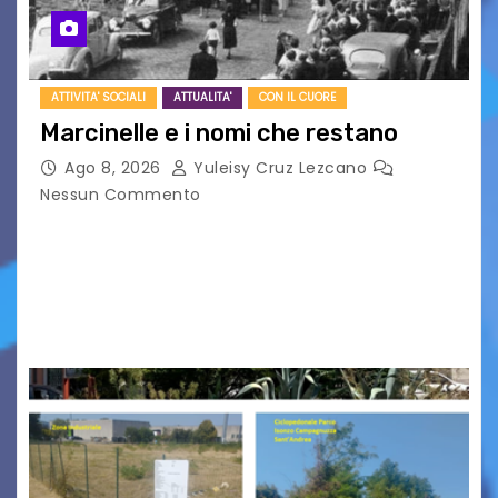
ATTIVITA' SOCIALI
ATTUALITA'
CON IL CUORE
Marcinelle e i nomi che restano
Ago 8, 2026
Yuleisy Cruz Lezcano
Nessun Commento
Tizio, Caio, Sempronio… e poi ancora un nome,
poi un altro, si forma un elenco lungo dal quale i
nomi scappano, scivolano fuori dalla pagina, la
carta che non basta…