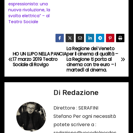
espressionista: una
t
nuova rivoluzione, la
svolta elettrica” – al
o
Teatro Sociale
i
n
c
La Regione del Veneto
o
N
HO UN LUPO NELLA PANCIA
per il cinema di qualità –
r
17 marzo 2019 Teatro
La Regione ti porta al
a
Sociale di Rovigo
cinema con tre euro – I
s
martedì al cinema.
o
v
…
i
Di
Redazione
g
Direttore : SERAFINI
a
Stefano Per ogni necessità
potete scrivere a :
z
redazione@vocedelnordes