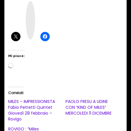
I
n
s
t
a
g
r
a
m
Mi piace:
C
a
r
i
Correlati
c
MILES – IMPRESSIONISTA
PAOLO FRESU A UDINE
a
Fabio Petretti Quintet
CON “KIND OF MILES”
Giovedì 28 febbraio –
MERCOLEDI 11 DICEMBRE
m
Rovigo
e
ROVIGO : “Miles
n