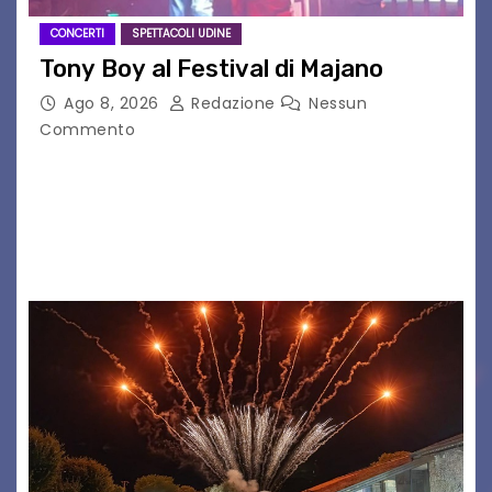
CONCERTI
SPETTACOLI UDINE
Tony Boy al Festival di Majano
Ago 8, 2026
Redazione
Nessun
Commento
Il 7 agosto 2026, il tour estivo di Tony Boy
(ragazzo del 1999 nato a Padova, il cui vero
nome è Antonio Hueber) ha fatto tappa al
Festival di Majano.…