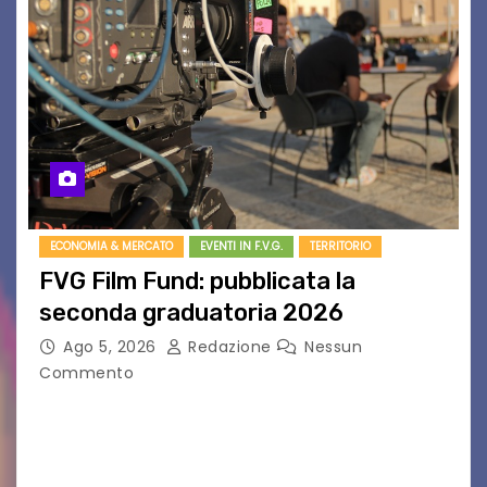
ECONOMIA & MERCATO
EVENTI IN F.V.G.
TERRITORIO
FVG Film Fund: pubblicata la
seconda graduatoria 2026
Ago 5, 2026
Redazione
Nessun
Commento
Aperta la terza e ultima call dell’anno per le
produzioni audiovisive Online gli esiti della
seconda finestra del Film Fund promosso dalla