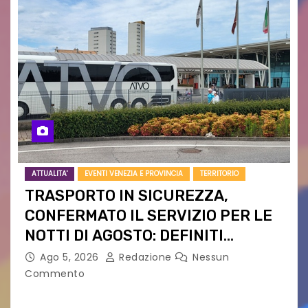
ATTUALITA'
EVENTI VENEZIA E PROVINCIA
TERRITORIO
TRASPORTO IN SICUREZZA,
CONFERMATO IL SERVIZIO PER LE
NOTTI DI AGOSTO: DEFINITI
PERCORSI, FERMATE E ORARIO
Ago 5, 2026
Redazione
Nessun
Commento
Venerdì 7 agosto la prima corsa, obiettivo