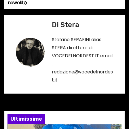
newok1
N
a
Di
Stera
v
Stefano SERAFINI alias
i
STERA direttore di
g
VOCEDELNORDEST.IT email
:
a
redazione@vocedelnordes
z
t.it
i
o
n
Ultimissime
e