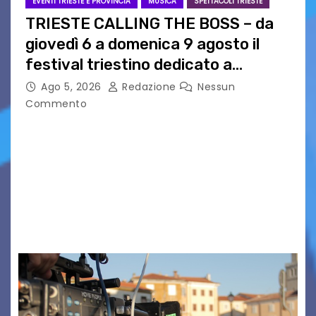
EVENTI TRIESTE E PROVINCIA
MUSICA
SPETTACOLI TRIESTE
TRIESTE CALLING THE BOSS – da
giovedì 6 a domenica 9 agosto il
festival triestino dedicato a
Springsteen
Ago 5, 2026
Redazione
Nessun
Commento
TRIESTE CALLING THE BOSS 2026
Quattordicesima Edizione Dal 6 al 9 agosto 2026
PIAZZA VERDI, SARTORIO, SAN GIUSTO,
AUSONIA… BLOOD BROTHERS, LOVESICK DUO,
BOUND FOR GLORY, RENATO TAMMI, ANTHONY
BASSO,…