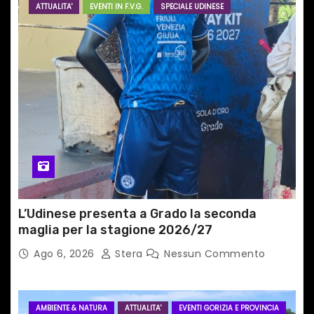
ATTUALITA'
EVENTI IN F.V.G.
SPECIALE UDINESE
a
r
t
i
c
o
l
L’Udinese presenta a Grado la seconda
i
maglia per la stagione 2026/27
Ago 6, 2026
Stera
Nessun Commento
AMBIENTE & NATURA
ATTUALITA'
EVENTI GORIZIA E PROVINCIA