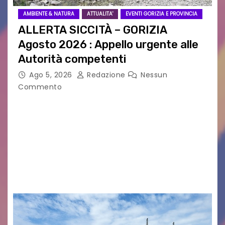
AMBIENTE & NATURA
ATTUALITA'
EVENTI GORIZIA E PROVINCIA
ALLERTA SICCITÀ – GORIZIA
Agosto 2026 : Appello urgente alle
Autorità competenti
Ago 5, 2026
Redazione
Nessun
Commento
Legambiente Gorizia APS e Legambiente
Monfalcone APS “Circolo Ignazio Zanutto”
desiderano attirare l’attenzione della
cittadinanza e delle Autorità competenti sulla
grave siccità che sta colpendo non solo le
campagne e…