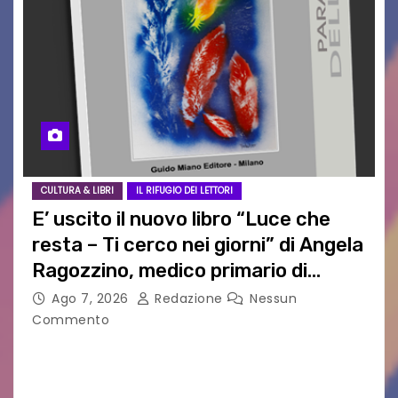
CULTURA & LIBRI
IL RIFUGIO DEI LETTORI
E’ uscito il nuovo libro “Luce che
resta – Ti cerco nei giorni” di Angela
Ragozzino, medico primario di
Capua
Ago 7, 2026
Redazione
Nessun
Commento
GUIDO MIANO EDITORE NOVITÀ EDITORIALE È
uscito il libro di poesie e fotografie: LUCE CHE
RESTA – TI CERCO NEI GIORNI di ANGELA