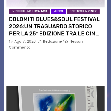
EVENTI BELLUNO E PROVINCIA
MUSICA
SPETTACOLI IN VENETO
DOLOMITI BLUES&SOUL FESTIVAL
2026:UN TRAGUARDO STORICO
PER LA 25ª EDIZIONE TRA LE CIME
PATRIMONIO UNESCO
Ago 7, 2026
Redazione
Nessun
Commento
Il Dolomiti Blues&Soul Festival celebra nel 2026
un traguardo leggendario: la sua 25ª edizione.
Un quarto di secolo di grande musica che torna
a far vibrare il cuore delle Dolomiti…