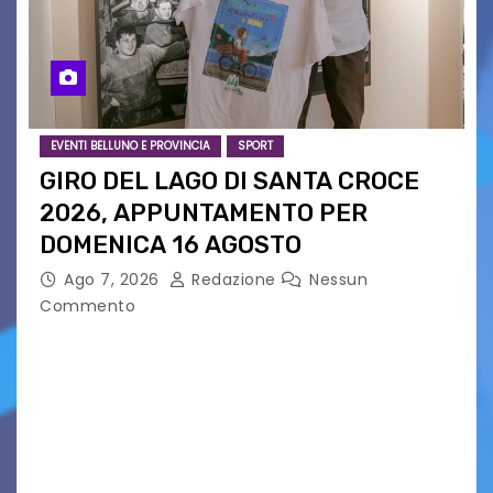
EVENTI BELLUNO E PROVINCIA
SPORT
GIRO DEL LAGO DI SANTA CROCE
2026, APPUNTAMENTO PER
DOMENICA 16 AGOSTO
Ago 7, 2026
Redazione
Nessun
Commento
Presentato ufficialmente l’evento solidaristico
proposto dal Comitato Alpago 2 Ruote &
Solidarietà, il cui ricavato andrà a Via di Natale,
Associazione Cucchini e Alpago Solidale. Sulla
maglietta, realizzata dall’artista Maria…