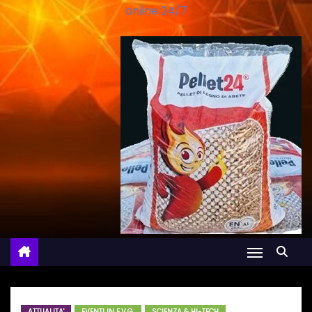
online 24/7
ATTUALITA'
EVENTI IN F.V.G.
SCIENZA & HI-TECH