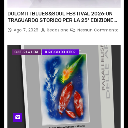
l
i
DOLOMITI BLUES&SOUL FESTIVAL 2026:UN
TRAGUARDO STORICO PER LA 25ª EDIZIONE
TRA LE CIME PATRIMONIO UNESCO
Ago 7, 2026
Redazione
Nessun Commento
CULTURA & LIBRI
IL RIFUGIO DEI LETTORI