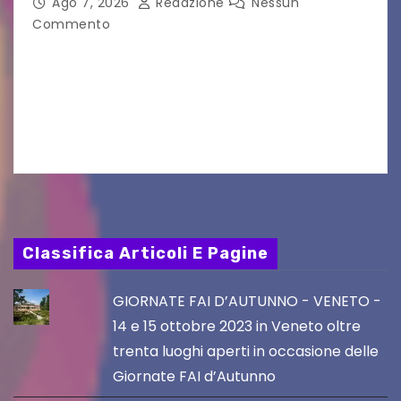
nei film di Hayao Miyazaki!
Ago 7, 2026
Redazione
Nessun
Commento
UDINE – Continuano anche nel mese di agosto
al Visio Garden Yatai gli appuntamenti con la
cucina e la cultura giapponese a cura dello
chef giappo-italiano Sai Fukayama. Lunedì 10…
Classifica Articoli E Pagine
GIORNATE FAI D’AUTUNNO - VENETO -
14 e 15 ottobre 2023 in Veneto oltre
trenta luoghi aperti in occasione delle
Giornate FAI d’Autunno