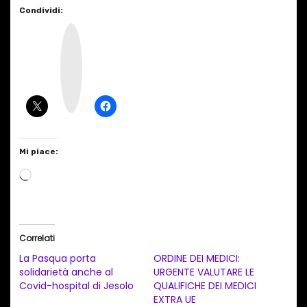
Condividi:
I
n
s
t
a
g
r
a
m
Mi piace:
C
a
r
i
Correlati
c
La Pasqua porta
ORDINE DEI MEDICI:
a
solidarietà anche al
URGENTE VALUTARE LE
Covid-hospital di Jesolo
QUALIFICHE DEI MEDICI
m
EXTRA UE