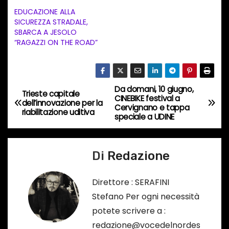
e
EDUCAZIONE ALLA
n
SICUREZZA STRADALE,
t
SBARCA A JESOLO
“RAGAZZI ON THE ROAD”
o
i
n
c
Da domani, 10 giugno,
N
Trieste capitale
CINEBIKE festival a
o
dell’innovazione per la
Cervignano e tappa
a
riabilitazione uditiva
r
speciale a UDINE
s
v
o
Di
Redazione
i
…
g
Direttore : SERAFINI
Stefano Per ogni necessità
a
potete scrivere a :
z
redazione@vocedelnordes