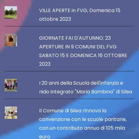
VILLE APERTE in FVG, Domenica 15
ottobre 2023
GIORNATE FAI D'AUTUNNO: 23
APERTURE IN 9 COMUNI DEL FVG
SABATO 15 E DOMENICA 16 OTTOBRE
2023
I 20 anni della Scuola dell'infanzia e
nido integrato "Maria Bambina" di Silea
Il Comune di Silea rinnova la
convenzione con le scuole paritarie,
con un contributo annuo di 105 mila
euro