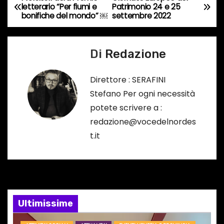
N
letterario “Per fiumi e
Patrimonio 24 e 25
r
bonifiche del mondo” ￼
settembre 2022
a
s
o
v
Di
Redazione
…
i
Direttore : SERAFINI
g
Stefano Per ogni necessità
a
potete scrivere a :
redazione@vocedelnordes
z
t.it
i
o
n
Ultimissime
e