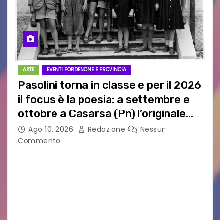
ARTE
EVENTI PORDENONE E PROVINCIA
Pasolini torna in classe e per il 2026
il focus è la poesia: a settembre e
ottobre a Casarsa (Pn) l’originale
percorso per docenti delle scuole
Ago 10, 2026
Redazione
Nessun
medie e superiori
Commento
PIER PAOLO PASOLINI E LA POESIA A SCUOLA
PASOLINI TORNA IN CLASSE: ATTESI A CASARSA
DELLA DELIZIA (PN) DOCENTI DA TUTTA ITALIA
PER “IMPARARE” A INSEGNARE LA POESIA
ATTRAVERSO IL…