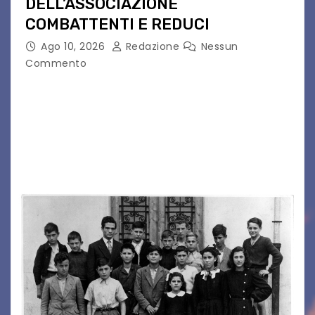
DELL’ASSOCIAZIONE
COMBATTENTI E REDUCI
Ago 10, 2026
Redazione
Nessun
Commento
Eletto il nuovo presidente: è Roberto Rugolotto
Un momento di forte valore simbolico e
comunitario per la città di Jesolo. Il sindaco ha
incontrato i rappresentanti delle Associazioni
d’Arma iscritte…