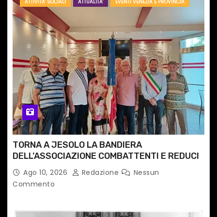
ATTIVITA' SOCIALI
ATTUALITA'
EVENTI VENEZIA E PROVINCIA
a
r
t
i
c
o
l
TORNA A JESOLO LA BANDIERA
i
DELL’ASSOCIAZIONE COMBATTENTI E REDUCI
Ago 10, 2026
Redazione
Nessun
Commento