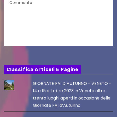
Commento
Una settimana al via di Alpe Adria Puppet
Festival Il festival del teatro di figura che torna
a Grado con la sua 35ª edizione Il conto alla
rovescia è iniziato:…
Classifica Articoli E Pagine
GIORNATE FAI D’AUTUNNO - VENETO -
14 e 15 ottobre 2023 in Veneto oltre
trenta luoghi aperti in occasione delle
Giornate FAI d’Autunno