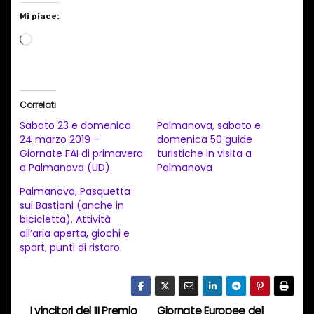
Mi piace:
C
a
r
i
Correlati
c
Sabato 23 e domenica
Palmanova, sabato e
a
24 marzo 2019 –
domenica 50 guide
Giornate FAI di primavera
turistiche in visita a
m
a Palmanova (UD)
Palmanova
e
Palmanova, Pasquetta
n
sui Bastioni (anche in
t
bicicletta). Attività
all’aria aperta, giochi e
o
sport, punti di ristoro.
i
n
c
I vincitori del III Premio
Giornate Europee del
o