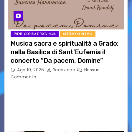
EVENTI GORIZIA E PROVINCIA
SPETTACOLI IN F.V.G.
Musica sacra e spiritualità a Grado:
nella Basilica di Sant’Eufemia il
concerto “Da pacem, Domine”
Ago 10, 2026
Redazione
Nessun
Commento
GRADO — La splendida cornice della Basilica di
Sant’Eufemia a Grado si appresta ad accorrere
un appuntamento di grande spessore artistico
e spirituale. Martedì 11 agosto 2026, a partire
dalle…