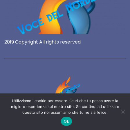
2019 Copyright All rights reserved
Utilizziamo i cookie per essere sicuri che tu possa avere la
migliore esperienza sul nostro sito. Se continui ad utilizzare
questo sito noi assumiamo che tu ne sia felice.
Voce del NordEst
Ok
online 24/7