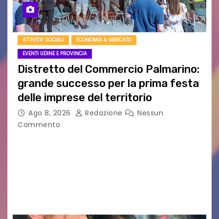
ATTIVITA' SOCIALI
ECONOMIA & MERCATO
EVENTI UDINE E PROVINCIA
Distretto del Commercio Palmarino:
grande successo per la prima festa
delle imprese del territorio
Ago 8, 2026
Redazione
Nessun
Commento
Sommariva: «Una serata che ha restituito il
valore di chi ogni giorno costruisce il Palmarino
con passione, ricerca e lavoro» PALMANOVA, 8
AGOSTO 2026 – È andata oltre ogni
aspettativa…