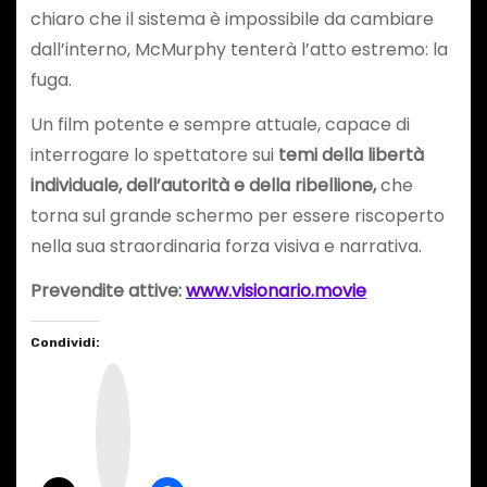
chiaro che il sistema è impossibile da cambiare
dall’interno, McMurphy tenterà l’atto estremo: la
fuga.
Un film potente e sempre attuale, capace di
interrogare lo spettatore sui
temi della libertà
individuale, dell’autorità e della ribellione,
che
torna sul grande schermo per essere riscoperto
nella sua straordinaria forza visiva e narrativa.
Prevendite attive:
www.visionario.movie
Condividi:
I
n
s
t
a
g
r
a