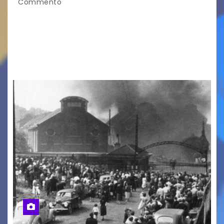
Commento
LA MIA FAMIGLIA A TAIPEI Domenica 9 agosto al
cinema all’aperto delgiardino Loris Fortuna un
racconto teneroe delicato che scalda il cuore!
UDINE – Domenica 9 agosto alle 21.15 torna…