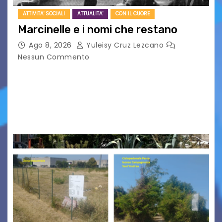
ATTIVITA' SOCIALI
ATTUALITA'
CON IL CUORE
Marcinelle e i nomi che restano
Ago 8, 2026
Yuleisy Cruz Lezcano
Nessun Commento
Tizio, Caio, Sempronio… e poi ancora un nome,
poi un altro, si forma un elenco lungo dal quale i
nomi scappano, scivolano fuori dalla pagina, la
carta che non basta…