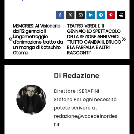
c
o
r
MEMORIES: Al Visionario
TEATRO VERDI: L’ 11
N
s
dal 12 gennaio il
GENNAIO LO SPETTACOLO
lungometraggio
DELLA SEZIONE ANNI VERDI
a
o
d’animazione tratto da
“TUTTO CAMBIA! IL BRUCO
un manga di Katsuhiro
E LA FARFALLA E ALTRI
…
v
Otomo
RACCONTI”
i
Di
Redazione
g
a
Direttore : SERAFINI
Stefano Per ogni necessità
z
potete scrivere a :
i
redazione@vocedelnordes
t.it
o