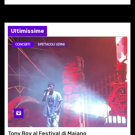
n
e
Ultimissime
a
r
CONCERTI
SPETTACOLI UDINE
t
i
c
o
l
i
Tony Boy al Festival di Majano