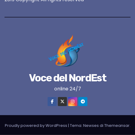
Voce del NordEst
online 24/7
Proudly powered by WordPress
|
Tema:
Newses
di
Themeansar
.