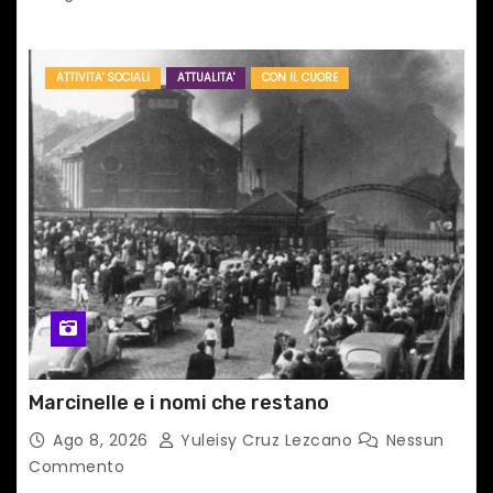
ATTIVITA' SOCIALI
ATTUALITA'
CON IL CUORE
Marcinelle e i nomi che restano
Ago 8, 2026
Yuleisy Cruz Lezcano
Nessun
Commento