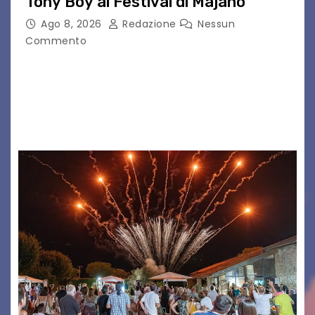
Tony Boy al Festival di Majano
Ago 8, 2026
Redazione
Nessun
Commento
Il 7 agosto 2026, il tour estivo di Tony Boy
(ragazzo del 1999 nato a Padova, il cui vero
nome è Antonio Hueber) ha fatto tappa al
Festival di Majano.…