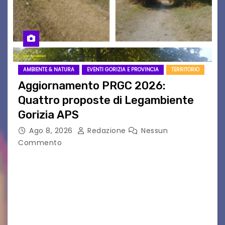
AMBIENTE & NATURA
EVENTI GORIZIA E PROVINCIA
TERRITORIO
Aggiornamento PRGC 2026:
Quattro proposte di Legambiente
Gorizia APS
Ago 8, 2026
Redazione
Nessun
Commento
Il 25 luglio scadeva la possibilità di fare delle
osservazioni al PRGC di Gorizia in fase di
aggiornamento. Le 4 proposte di Legambiente
Gorizia APS In occasione dell’aggiornamento
del Piano…