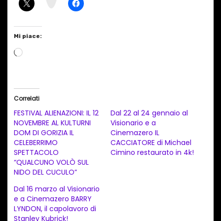
m
Mi piace:
C
a
r
i
Correlati
c
FESTIVAL ALIENAZIONI: IL 12
Dal 22 al 24 gennaio al
a
NOVEMBRE AL KULTURNI
Visionario e a
DOM DI GORIZIA IL
Cinemazero IL
m
CELEBERRIMO
CACCIATORE di Michael
e
SPETTACOLO
Cimino restaurato in 4k!
n
“QUALCUNO VOLÒ SUL
NIDO DEL CUCULO”
t
Dal 16 marzo al Visionario
o
e a Cinemazero BARRY
i
LYNDON, il capolavoro di
n
Stanley Kubrick!