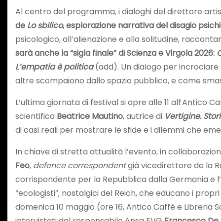
Al centro del programma, i dialoghi del direttore art
de
Lo sbilico
, esplorazione narrativa del disagio psich
psicologico, all’alienazione e alla solitudine, raccont
sarà anche la “sigla finale” di Scienza e Virgola 2026:
C
L’empatia è politica
(add). Un dialogo per incrociare
altre scompaiono dallo spazio pubblico, e come smasch
L’ultima giornata di festival si apre alle 11 all’Antico
scientifica
Beatrice Mautino
, autrice di
Vertigine. Stor
di casi reali per mostrare le sfide e i dilemmi che eme
In chiave di stretta attualità l’evento, in collaborazio
Feo
,
defence correspondent
già vicedirettore de la 
corrispondente per la Repubblica dalla Germania e l’
“ecologisti”, nostalgici del Reich, che educano i propri 
domenica 10 maggio (ore 16, Antico Caffè e Libreria 
intervistati dal responsabile Ansa FVG
Francesco De 