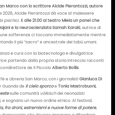
 San Marco con lo scrittore Alcide Pierantozzi, autore
te 2026, Alcide Pierantozzi dà voce al malessere
i psichici.
E alle 21.00 al teatro Miela un panel che
Bajani e la neuroscienziata Samah Karaki
, autrice di
lcune sofferenze ci toccano immediatamente mentre
tando il più “sacro” e ancestrale dei tabù umani.
peranza e cura con la biotecnologa e divulgatrice
trice partendo dalla propria storia intreccia racconti
 condirettore de Il Piccolo
Alberto Bollis
.
fè e Libreria San Marco, con i giornalisti
Gianluca Di
per Guanda de
Il cielo sporco
e
Tonia Mastrobuoni,
peste
sulle comunità
völkisch
dei neonazisti
ri, e sognano un nuovo ordine etnico. Al festival,
 fra droni, estremismi e nuove forme di potere
,
alle democrazie che devono imparare a difendersi