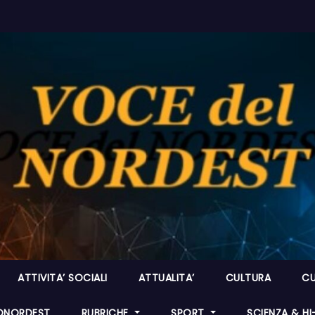
ATTIVITA’ SOCIALI
ATTUALITA’
CULTURA
CU
ONORDEST
RUBRICHE
SPORT
SCIENZA & H