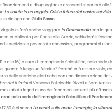
dei finanziamenti e disuguaglianze crescenti si parlerà alle 1
ori
La salute in un angolo. Crisi e futuro del nostro servizio
te, in dialogo con
Giulia Basso
.
e Virgola ci farà anche viaggiare
In Groenlandia
con la geo
oco pubblicato per Ponte alle Grazie, schiuderà il fascino
i spedizioni e paventate annessioni, programmi di rilocali
 e alle 16) a cura di Immaginario Scientifico, nella sede d
 quanto è lungo un fulmine? Perché può essere viola, ros
perta delle scariche elettriche con una dimostrazione d
libro dei fulmini
di Vanessa Policicchio Rizzoli e Sara Arosi
mozzafiato legati a uno dei fenomeni naturali più affasci
i orari nella sede dell’Immaginario Scientifico di Pordenon
 17.30 è di scena
La verità sulle onde. L’energia, la vibraz