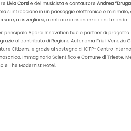
Tre
Livia Corsi
e del musicista e cantautore
Andrea “Druga
ola si intrecciano in un paesaggio elettronico e minimale
sare, a risvegliarsi, a entrare in risonanza con il mondo.
principale Agorai Innovation hub e partner di progetto l’
razie al contributo di Regione Autonoma Friuli Venezia Giu
uture Citizens, e grazie al sostegno di ICTP-Centro Interna
enasonica, Immaginario Scientifico e Comune di Trieste. Me
ino e The Modernist Hotel.