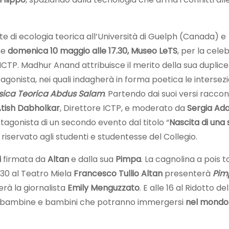
e di ecologia teorica all’Università di Guelph (Canada) e
ne
domenica 10 maggio alle 17.30, Museo LeTS
, per la cele
ICTP. Madhur Anand attribuisce il merito della sua duplice
agonista, nei quali indagherà in forma poetica le intersezi
Fisica Teorica Abdus Salam
. Partendo dai suoi versi racco
tish Dabholkar
, Direttore ICTP, e moderato da
Sergia A
tagonista di un secondo evento dal titolo “
Nascita di una 
 riservato agli studenti e studentesse del Collegio.
i
firmata da
Altan
e dalla sua
Pimpa
. La cagnolina a pois 
.30 al Teatro Miela
Francesco Tullio Altan
presenterà
Pim
erà la giornalista
Emily Menguzzato
. E alle 16 al Ridotto de
bambine e bambini che potranno immergersi
nel mondo 