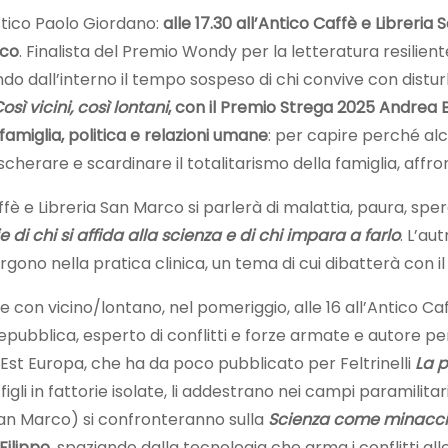
istico Paolo Giordano:
alle 17.30 all’Antico Caffè e Libreria
ico
. Finalista del Premio Wondy per la letteratura resilien
ando dall’interno il tempo sospeso di chi convive con disturb
osì vicini, così lontani
, con il Premio Strega 2025 Andrea 
famiglia, politica e relazioni umane
: per capire perché a
erare e scardinare il totalitarismo della famiglia, affron
 Caffè e Libreria San Marco si parlerà di malattia, paura, s
ie di chi si affida alla scienza e di chi impara a farlo
. L’au
rgono nella pratica clinica, un tema di cui dibatterà con il
ne con vicino/lontano, nel pomeriggio, alle 16 all’Antico Caf
Repubblica, esperto di conflitti e forze armate e autore 
Est Europa, che ha da poco pubblicato per Feltrinelli
La 
figli in fattorie isolate, li addestrano nei campi paramilita
San Marco) si confronteranno sulla
Scienza come minaccia,
Filippo
, spaziando dalla tecnologia che arma i conflitti 