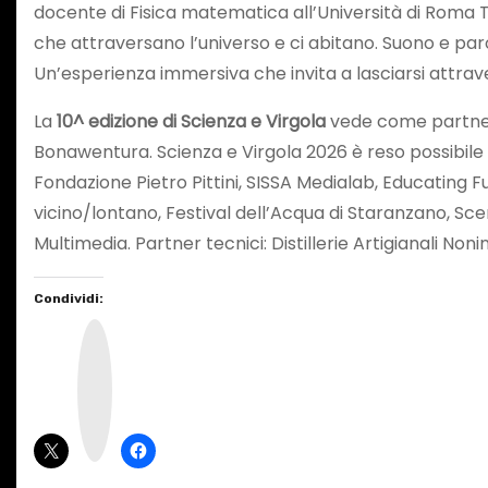
docente di Fisica matematica all’Università di Roma 
che attraversano l’universo e ci abitano. Suono e par
Un’esperienza immersiva che invita a lasciarsi attraver
La
10^ edizione di Scienza e Virgola
vede come partner 
Bonawentura. Scienza e Virgola 2026 è reso possibile g
Fondazione Pietro Pittini, SISSA Medialab, Educating F
vicino/lontano, Festival dell’Acqua di Staranzano, Sc
Multimedia. Partner tecnici: Distillerie Artigianali Non
Condividi:
I
n
s
t
a
g
r
a
m