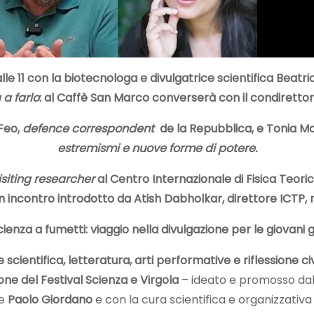
le 11 con la
biotecnologa e divulgatrice scientifica Beatri
 a farlo
:
al Caffè San Marco
converserà con il condirettore
 Feo,
defence correspondent
de la Repubblica, e Tonia M
estremismi e nuove forme di potere.
isiting researcher
al Centro Internazionale di Fisica Teoric
un incontro introdotto da Atish Dabholkar, direttore ICT
ienza a fumetti: viaggio nella divulgazione per le giovani g
cientifica, letteratura, arti performative e riflessione civ
ne del Festival Scienza e Virgola
– ideato e promosso da
ne
Paolo Giordano
e con la cura scientifica e organizzativa