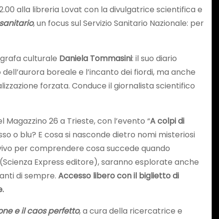
2.00 alla libreria Lovat con la divulgatrice scientifica e
 sanitario
, un focus sul Servizio Sanitario Nazionale: per
grafa culturale
Daniela Tommasini
: il suo diario
 dell’aurora boreale e l’incanto dei fiordi, ma anche
zzazione forzata. Conduce il giornalista scientifico
el Magazzino 26 a Trieste, con l’evento “
A colpi di
so o blu? E cosa si nasconde dietro nomi misteriosi
al vivo per comprendere cosa succede quando
o (Scienza Express editore), saranno esplorate anche
nanti di sempre.
Accesso libero con il biglietto di
e.
ione e il caos perfetto
, a cura della ricercatrice e