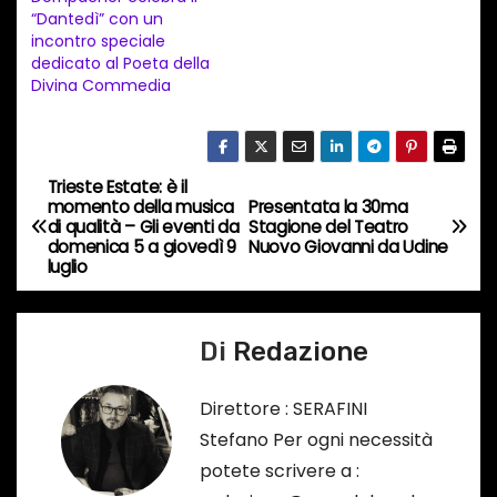
“Dantedì” con un
i
incontro speciale
n
dedicato al Poeta della
Divina Commedia
c
o
r
s
Trieste Estate: è il
N
momento della musica
Presentata la 30ma
o
di qualità – Gli eventi da
Stagione del Teatro
a
…
domenica 5 a giovedì 9
Nuovo Giovanni da Udine
luglio
v
i
Di
Redazione
g
Direttore : SERAFINI
a
Stefano Per ogni necessità
potete scrivere a :
z