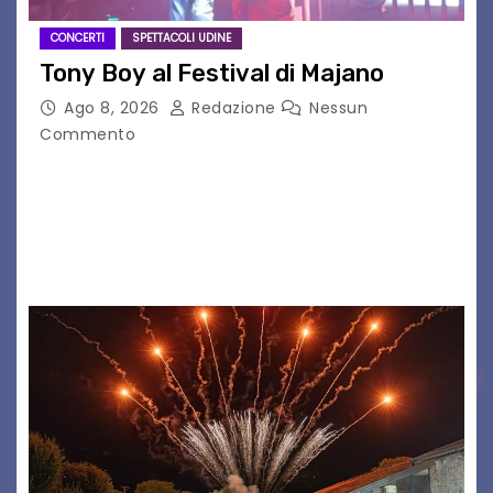
CONCERTI
SPETTACOLI UDINE
Tony Boy al Festival di Majano
Ago 8, 2026
Redazione
Nessun
Commento
Il 7 agosto 2026, il tour estivo di Tony Boy
(ragazzo del 1999 nato a Padova, il cui vero
nome è Antonio Hueber) ha fatto tappa al
Festival di Majano.…