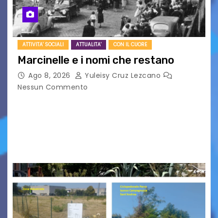
ATTIVITA' SOCIALI
ATTUALITA'
CON IL CUORE
Marcinelle e i nomi che restano
Ago 8, 2026
Yuleisy Cruz Lezcano
Nessun Commento
Tizio, Caio, Sempronio… e poi ancora un nome,
poi un altro, si forma un elenco lungo dal quale i
nomi scappano, scivolano fuori dalla pagina, la
carta che non basta…