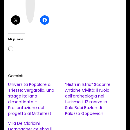
t
a
g
r
a
m
Mi piace:
C
a
r
i
Correlati
c
Università Popolare di
“Histri in Istria” Scoprire
a
Trieste: Vergarolla, una
Antiche Civiltà: il ruolo
strage italiana
dell’archeologia nel
m
dimenticata –
turismo il 12 marzo in
e
Presentazione del
Sala Bobi Bazlen di
n
progetto al Mittelfest
Palazzo Gopcevich
t
Villa De Claricini
Dornpacher celebra il
o