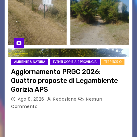
AMBIENTE & NATURA
EVENTI GORIZIA E PROVINCIA
TERRITORIO
Aggiornamento PRGC 2026:
Quattro proposte di Legambiente
Gorizia APS
Ago 8, 2026
Redazione
Nessun
Commento
Il 25 luglio scadeva la possibilità di fare delle
osservazioni al PRGC di Gorizia in fase di
aggiornamento. Le 4 proposte di Legambiente