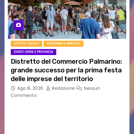
ATTIVITA' SOCIALI
ECONOMIA & MERCATO
EVENTI UDINE E PROVINCIA
Distretto del Commercio Palmarino:
grande successo per la prima festa
delle imprese del territorio
Ago 8, 2026
Redazione
Nessun
Commento
Sommariva: «Una serata che ha restituito il
valore di chi ogni giorno costruisce il Palmarino
con passione, ricerca e lavoro» PALMANOVA, 8
AGOSTO 2026 – È andata oltre ogni