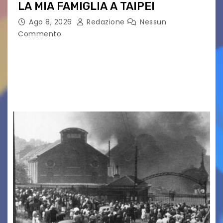
LA MIA FAMIGLIA A TAIPEI
Ago 8, 2026
Redazione
Nessun
Commento
LA MIA FAMIGLIA A TAIPEI Domenica 9 agosto al
cinema all’aperto delgiardino Loris Fortuna un
racconto teneroe delicato che scalda il cuore!
UDINE – Domenica 9 agosto alle 21.15 torna…