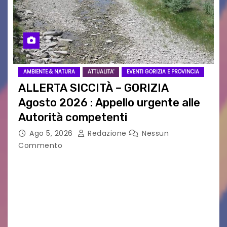
AMBIENTE & NATURA
ATTUALITA'
EVENTI GORIZIA E PROVINCIA
ALLERTA SICCITÀ – GORIZIA
Agosto 2026 : Appello urgente alle
Autorità competenti
Ago 5, 2026
Redazione
Nessun
Commento
Legambiente Gorizia APS e Legambiente
Monfalcone APS “Circolo Ignazio Zanutto”
desiderano attirare l’attenzione della
cittadinanza e delle Autorità competenti sulla
grave siccità che sta colpendo non solo le