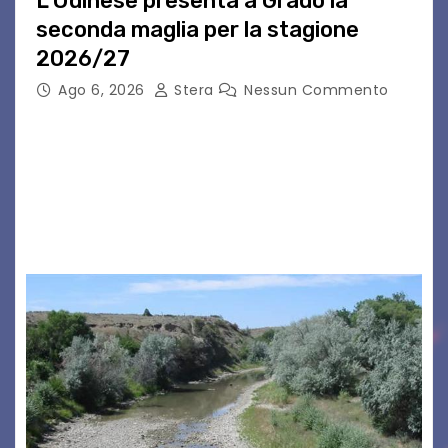
L’Udinese presenta a Grado la
seconda maglia per la stagione
2026/27
Ago 6, 2026
Stera
Nessun Commento
GRADO – È stata la splendida cornice di Grado
a ospitare la presentazione della nuova
seconda maglia dell’Udinese per la stagione
2026/27. Un evento che ha richiamato
istituzioni, addetti ai…