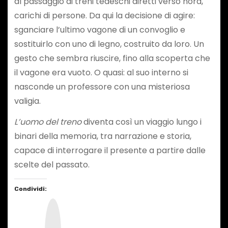
al passaggio di treni tedeschi diretti verso nord,
carichi di persone. Da qui la decisione di agire:
sganciare l’ultimo vagone di un convoglio e
sostituirlo con uno di legno, costruito da loro. Un
gesto che sembra riuscire, fino alla scoperta che
il vagone era vuoto. O quasi: al suo interno si
nasconde un professore con una misteriosa
valigia.
L’uomo del treno
diventa così un viaggio lungo i
binari della memoria, tra narrazione e storia,
capace di interrogare il presente a partire dalle
scelte del passato.
Condividi:
I
n
s
t