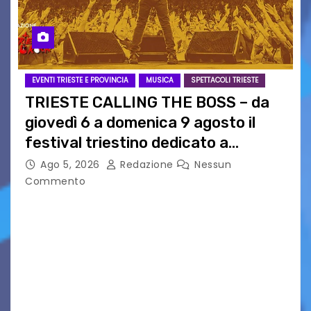
EVENTI TRIESTE E PROVINCIA
MUSICA
SPETTACOLI TRIESTE
TRIESTE CALLING THE BOSS – da
giovedì 6 a domenica 9 agosto il
festival triestino dedicato a
Springsteen
Ago 5, 2026
Redazione
Nessun
Commento
TRIESTE CALLING THE BOSS 2026
Quattordicesima Edizione Dal 6 al 9 agosto 2026
PIAZZA VERDI, SARTORIO, SAN GIUSTO,
AUSONIA… BLOOD BROTHERS, LOVESICK DUO,
BOUND FOR GLORY, RENATO TAMMI, ANTHONY
BASSO,…