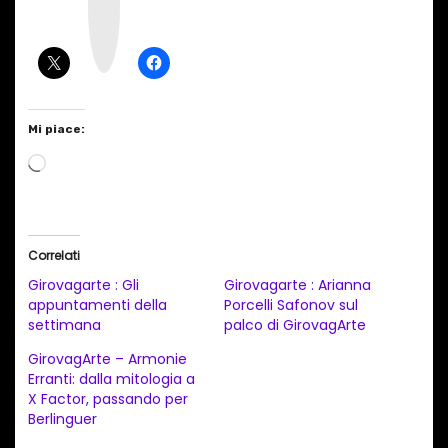
a
g
r
a
m
Mi piace:
C
a
r
i
Correlati
c
Girovagarte : Gli
Girovagarte : Arianna
a
appuntamenti della
Porcelli Safonov sul
settimana
palco di GirovagArte
m
e
GirovagArte – Armonie
Erranti: dalla mitologia a
n
X Factor, passando per
t
Berlinguer
o