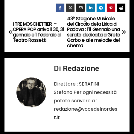
i
n
43° Stagione Musicale
N
c
I TRE MOSCHETTIERI –
del Circolo della Lirica di
OPERA POP arriva il 30, 31
Padova : l’11 Gennaio una
o
a
gennaio e 1 febbraio al
serata dedicata a Greta
r
Teatro Rossetti
Garbo e alle melodie del
v
cinema
s
o
i
…
Di
Redazione
g
a
Direttore : SERAFINI
Stefano Per ogni necessità
z
potete scrivere a :
i
redazione@vocedelnordes
t.it
o