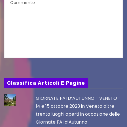
Commento
Aperta la terza e ultima call dell’anno per le
produzioni audiovisive Online gli esiti della
seconda finestra del Film Fund promosso dalla
Friuli Venezia Giulia Film Commission –
PromoTurismoFVG. Le…
Classifica Articoli E Pagine
GIORNATE FAI D’AUTUNNO - VENETO -
14 e 15 ottobre 2023 in Veneto oltre
trenta luoghi aperti in occasione delle
Giornate FAI d’Autunno