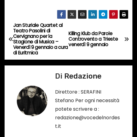
n
c
o
Jan Sturiale Quartet al
N
r
Teatro Pasolini di
Killing Klub da Parole
Cervignano per la
s
a
Controvento a Trieste
Stagione di Musica –
venerdì 9 gennaio
o
Venerdì 9 gennaio a cura
v
di Euritmica
…
i
Di
Redazione
g
a
Direttore : SERAFINI
Stefano Per ogni necessità
z
potete scrivere a :
i
redazione@vocedelnordes
t.it
o