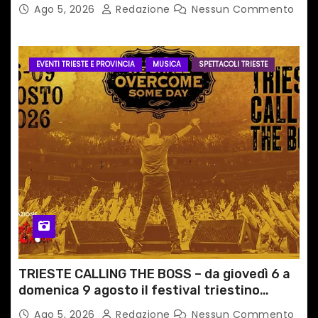
PERCORSI, FERMATE E ORARIO
Ago 5, 2026
Redazione
Nessun Commento
EVENTI TRIESTE E PROVINCIA
MUSICA
SPETTACOLI TRIESTE
TRIESTE CALLING THE BOSS – da giovedì 6 a
domenica 9 agosto il festival triestino
dedicato a Springsteen
Ago 5, 2026
Redazione
Nessun Commento