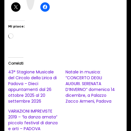
a
m
Mi piace:
C
a
r
i
Correlati
c
43° Stagione Musicale
Natale in musica:
a
del Circolo della Lirica di
“CONCERTO DEGLI
Padova – Dieci
AUGURI. SERENATA
m
appuntamenti dal 26
D’INVERNO” domenica 14
e
ottobre 2025 al 20
dicembre, a Palazzo
n
settembre 2026
Zacco Armeni, Padova
t
VARIAZIONI IMPREVISTE
2019 – “la danza amata”
o
piccolo festival di danza
i
e arti – PADOVA