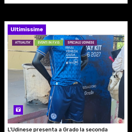
n
e
Ultimissime
a
r
ATTUALITA'
EVENTI IN F.V.G.
SPECIALE UDINESE
t
i
c
o
l
i
L’Udinese presenta a Grado la seconda