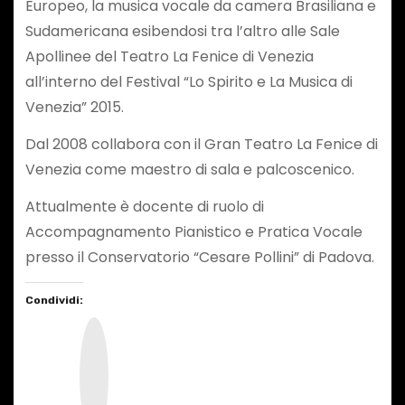
Europeo, la musica vocale da camera Brasiliana e
Sudamericana esibendosi tra l’altro alle Sale
Apollinee del Teatro La Fenice di Venezia
all’interno del Festival “Lo Spirito e La Musica di
Venezia” 2015.
Dal 2008 collabora con il Gran Teatro La Fenice di
Venezia come maestro di sala e palcoscenico.
Attualmente è docente di ruolo di
Accompagnamento Pianistico e Pratica Vocale
presso il Conservatorio “Cesare Pollini” di Padova.
Condividi:
I
n
s
t
a
g
r