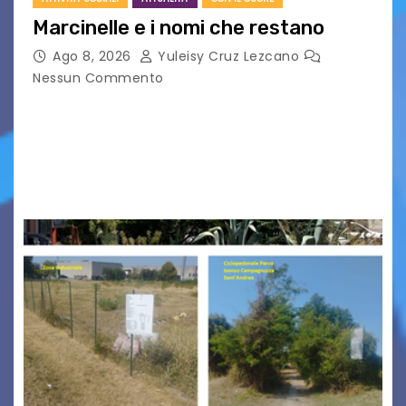
Marcinelle e i nomi che restano
Ago 8, 2026
Yuleisy Cruz Lezcano
Nessun Commento
Tizio, Caio, Sempronio… e poi ancora un nome,
poi un altro, si forma un elenco lungo dal quale i
nomi scappano, scivolano fuori dalla pagina, la
carta che non basta…