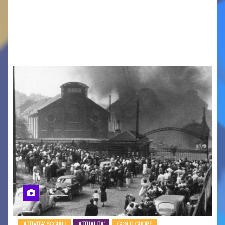
LA MIA FAMIGLIA A TAIPEI Domenica 9 agosto al
cinema all’aperto delgiardino Loris Fortuna un
racconto teneroe delicato che scalda il cuore!
UDINE – Domenica 9 agosto alle 21.15 torna…
ATTIVITA' SOCIALI
ATTUALITA'
CON IL CUORE