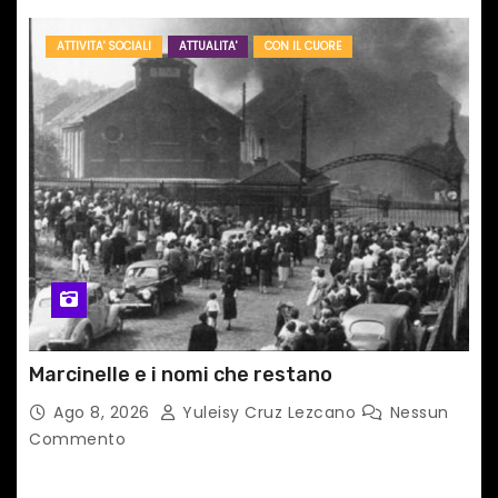
ATTIVITA' SOCIALI
ATTUALITA'
CON IL CUORE
Marcinelle e i nomi che restano
Ago 8, 2026
Yuleisy Cruz Lezcano
Nessun
Commento