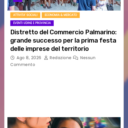
ATTIVITA' SOCIALI
ECONOMIA & MERCATO
EVENTI UDINE E PROVINCIA
Distretto del Commercio Palmarino:
grande successo per la prima festa
delle imprese del territorio
Ago 8, 2026
Redazione
Nessun
Commento
Sommariva: «Una serata che ha restituito il
valore di chi ogni giorno costruisce il Palmarino
con passione, ricerca e lavoro» PALMANOVA, 8
AGOSTO 2026 – È andata oltre ogni
aspettativa…