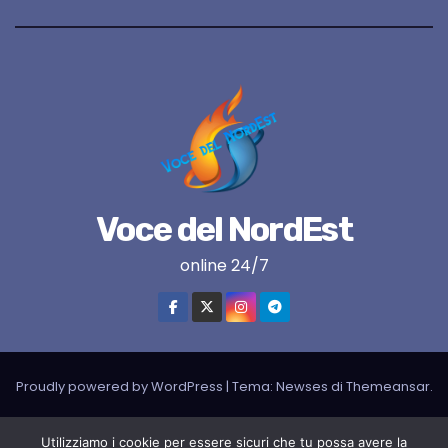
Voce del NordEst
online 24/7
Proudly powered by WordPress
|
Tema:
Newses
di
Themeansar
.
VNE su instagram
VNE su Twitter
VNE su FB
Blogger
Utilizziamo i cookie per essere sicuri che tu possa avere la