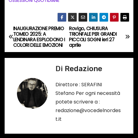
OSSESSIONI QUOTIDIANE
o
i
n
INAUGURAZIONE PREMIO
Rovigo, CHIUSURA
N
c
TOMEO 2025: A
TRIONFALE PER GRANDI
LENDINARA ESPLODONO I
PICCOLI SOGNI ieri 27
o
a
COLORI DELLE EMOZIONI
aprile
r
v
s
o
Di
Redazione
i
…
g
Direttore : SERAFINI
Stefano Per ogni necessità
a
potete scrivere a :
z
redazione@vocedelnordes
t.it
i
o