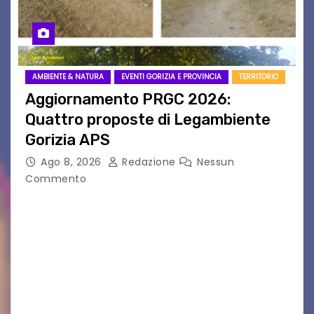
AMBIENTE & NATURA
EVENTI GORIZIA E PROVINCIA
TERRITORIO
Aggiornamento PRGC 2026:
Quattro proposte di Legambiente
Gorizia APS
Ago 8, 2026
Redazione
Nessun
Commento
Il 25 luglio scadeva la possibilità di fare delle
osservazioni al PRGC di Gorizia in fase di
aggiornamento. Le 4 proposte di Legambiente
Gorizia APS In occasione dell’aggiornamento
del Piano…