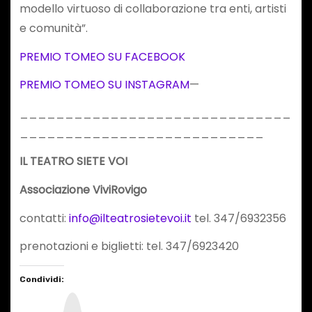
modello virtuoso di collaborazione tra enti, artisti
e comunità”.
PREMIO TOMEO SU FACEBOOK
PREMIO TOMEO SU INSTAGRAM
—
______________________________
___________________________
IL TEATRO SIETE VOI
Associazione ViviRovigo
contatti:
info@ilteatrosietevoi.it
tel. 347/6932356
prenotazioni e biglietti: tel. 347/6923420
Condividi:
I
n