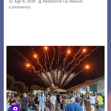
Ago 8, 2026
Redazione
Nessun
Commento
Il 7 agosto 2026, il tour estivo di Tony Boy
(ragazzo del 1999 nato a Padova, il cui vero
nome è Antonio Hueber) ha fatto tappa al
Festival di Majano.…