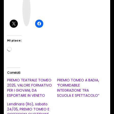
s
t
a
g
r
a
m
Mi piace:
C
a
r
i
Correlati
c
PREMIO TEATRALE TOMEO
PREMIO TOMEO A BADIA,
a
2025, VALORE FORMATIVO
“FORMIDABILE
PER I GIOVANI, DA
INTEGRAZIONE TRA
m
ESPORTARE IN VENETO
SCUOLA E SPETTACOLO”
e
Lendinara (Ro), sabato
n
24/05, PREMIO TOMEO E
t