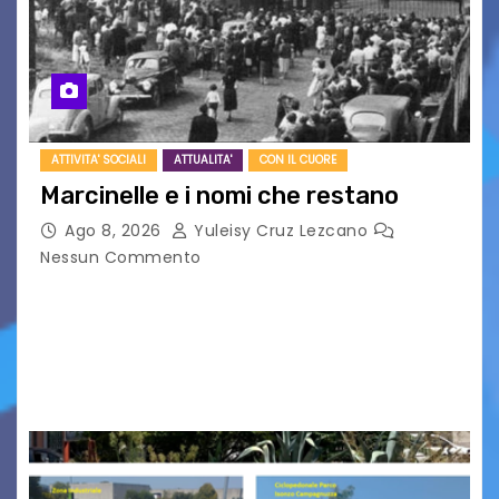
ATTIVITA' SOCIALI
ATTUALITA'
CON IL CUORE
Marcinelle e i nomi che restano
Ago 8, 2026
Yuleisy Cruz Lezcano
Nessun Commento
Tizio, Caio, Sempronio… e poi ancora un nome,
poi un altro, si forma un elenco lungo dal quale i
nomi scappano, scivolano fuori dalla pagina, la
carta che non basta…