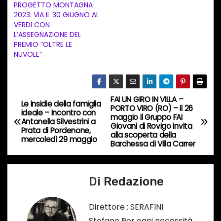
PROGETTO MONTAGNA
i
2023. VIA IL 30 GIUGNO AL
n
VERDI CON
L’ASSEGNAZIONE DEL
c
PREMIO “OLTRE LE
o
NUVOLE”
r
s
o
FAI UN GIRO IN VILLA –
N
Le insidie della famiglia
…
PORTO VIRO (RO) – il 26
ideale – Incontro con
maggio il Gruppo FAI
a
Antonella Silvestrini a
Giovani di Rovigo invita
Prata di Pordenone,
alla scoperta della
mercoledì 29 maggio
v
Barchessa di Villa Carrer
i
Di
Redazione
g
a
Direttore : SERAFINI
Stefano Per ogni necessità