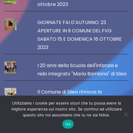
ottobre 2023
GIORNATE FAI D'AUTUNNO: 23
APERTURE IN 9 COMUNI DEL FVG
SABATO 15 E DOMENICA 16 OTTOBRE
2023
I 20 anni della Scuola dell'infanzia e
nido integrato "Maria Bambina" di Silea
Il Comune di Silea rinnova la
convenzione con le scuole paritarie,
Utilizziamo i cookie per essere sicuri che tu possa avere la
con un contributo annuo di 105 mila
migliore esperienza sul nostro sito. Se continui ad utilizzare
questo sito noi assumiamo che tu ne sia felice.
euro
Ok