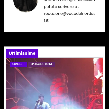
z
potete scrivere a :
i
redazione@vocedelnordes
t.it
o
n
e
Ultimissime
a
r
CONCERTI
SPETTACOLI UDINE
t
i
c
o