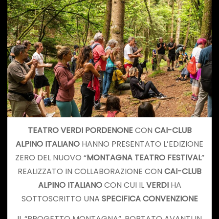
TEATRO VERDI PORDENONE
CON
CAI-CLUB
ALPINO ITALIANO
HANNO PRESENTATO L’EDIZIONE
ZERO DEL NUOVO “
MONTAGNA TEATRO FESTIVAL
”
REALIZZATO IN COLLABORAZIONE CON
CAI-CLUB
ALPINO ITALIANO
CON CUI IL
VERDI
HA
SOTTOSCRITTO UNA
SPECIFICA CONVENZIONE
IL “PROGETTO MONTAGNA”, PORTATO AVANTI IN