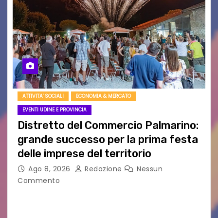
ATTIVITA' SOCIALI
ECONOMIA & MERCATO
EVENTI UDINE E PROVINCIA
Distretto del Commercio Palmarino:
grande successo per la prima festa
delle imprese del territorio
Ago 8, 2026
Redazione
Nessun
Commento
Sommariva: «Una serata che ha restituito il
valore di chi ogni giorno costruisce il Palmarino