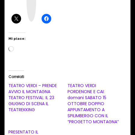
a
g
r
a
m
Mi piace:
C
a
r
i
Correlati
c
TEATRO VERDI – PRENDE
TEATRO VERDI
a
AVVIO IL MONTAGNA
PORDENONE E CAI:
TEATRO FESTIVAL: IL 23
domani SABATO 15
m
GIUGNO DI SCENA IL
OTTOBRE DOPPIO
e
TEATREKKING
APPUNTAMENTO A
n
SPILIMBERGO CON IL
“PROGETTO MONTAGNA”
t
PRESENTATO IL
o