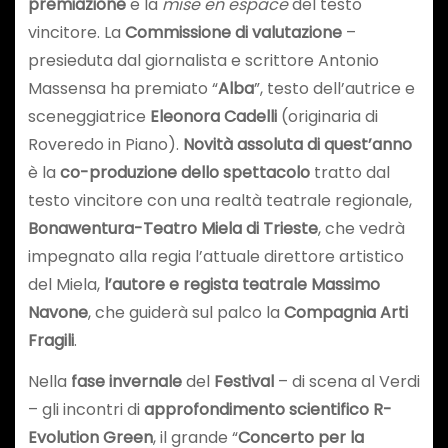
premiazione
e la
mise en espace
del testo
vincitore. La
Commissione di valutazione
–
presieduta dal giornalista e scrittore Antonio
Massensa ha premiato “
Alba
”, testo dell’autrice e
sceneggiatrice
Eleonora Cadelli
(originaria di
Roveredo in Piano).
Novità assoluta di quest’anno
è la
co-produzione dello spettacolo
tratto dal
testo vincitore con una realtà teatrale regionale,
Bonawentura-Teatro Miela di Trieste
, che vedrà
impegnato alla regia l’attuale direttore artistico
del Miela,
l’autore e regista teatrale Massimo
Navone
, che guiderà sul palco la
Compagnia Arti
Fragili
.
Nella
fase invernale
del
Festival
– di scena al Verdi
– gli incontri di
approfondimento scientifico
R-
Evolution Green
, il grande “
Concerto per la