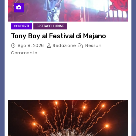
CONCERTI
SPETTACOLI UDINE
Tony Boy al Festival di Majano
Ago 8, 2026
Redazione
Nessun
Commento
Il 7 agosto 2026, il tour estivo di Tony Boy
(ragazzo del 1999 nato a Padova, il cui vero
nome è Antonio Hueber) ha fatto tappa al
Festival di Majano.…