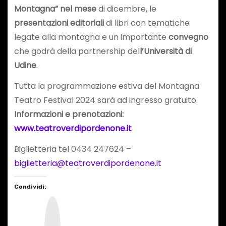
Montagna” nel mese
di dicembre, le
presentazioni editoriali
di libri con tematiche
legate alla montagna e un importante
convegno
che godrà della partnership del
l’Università di
Udine
.
Tutta la programmazione estiva del Montagna
Teatro Festival 2024 sarà ad ingresso gratuito.
Informazioni e prenotazioni:
www.teatroverdipordenone.it
Biglietteria tel 0434 247624 –
biglietteria@teatroverdipordenone.it
Condividi:
I
n
s
t