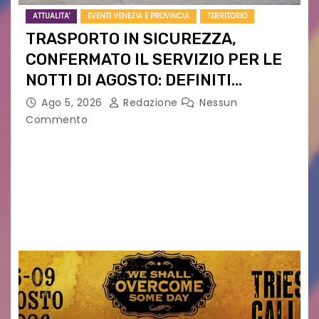
ATTUALITA'
EVENTI VENEZIA E PROVINCIA
TERRITORIO
TRASPORTO IN SICUREZZA,
CONFERMATO IL SERVIZIO PER LE
NOTTI DI AGOSTO: DEFINITI
PERCORSI, FERMATE E ORARIO
Ago 5, 2026
Redazione
Nessun
Commento
Venerdì 7 agosto la prima corsa, obiettivo
ridurre i rischi legati agli spostamenti notturni
Torna il servizio di trasporto notturno dedicato
ai collegamenti con i principali locali di
intrattenimento di…