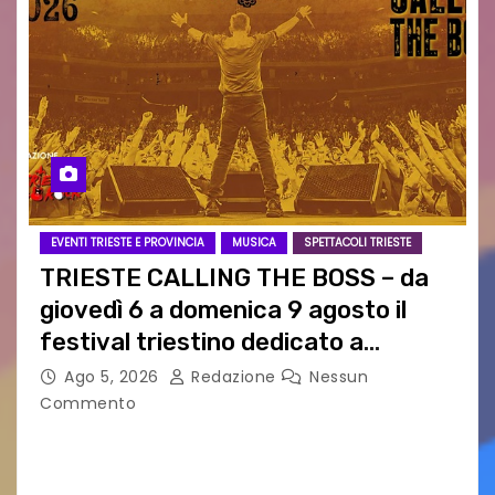
EVENTI TRIESTE E PROVINCIA
MUSICA
SPETTACOLI TRIESTE
TRIESTE CALLING THE BOSS – da
giovedì 6 a domenica 9 agosto il
festival triestino dedicato a
Springsteen
Ago 5, 2026
Redazione
Nessun
Commento
TRIESTE CALLING THE BOSS 2026
Quattordicesima Edizione Dal 6 al 9 agosto 2026
PIAZZA VERDI, SARTORIO, SAN GIUSTO,