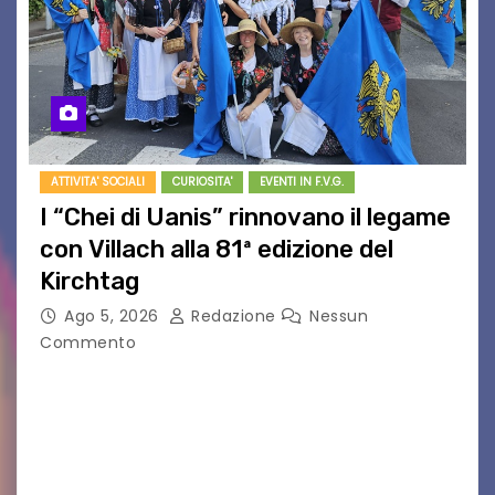
ATTIVITA' SOCIALI
CURIOSITA'
EVENTI IN F.V.G.
I “Chei di Uanis” rinnovano il legame
con Villach alla 81ª edizione del
Kirchtag
Ago 5, 2026
Redazione
Nessun
Commento
VILLACO/JANNIS – Anche quest’anno il gruppo
folkloristico “Chei di Uanis” ha rinnovato la sua
tradizione prendendo parte al Villacher
Kirchtag, la festa popolare e dei costumi
tradizionali più grande d’Austria.…