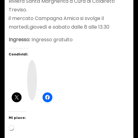
Riviera Santa Margherita a Cura di Coldiretti
Treviso.
il mercato Campagna Amica si svolge il
martedì,giovedì e sabato dalle 8 alle 13.30
Ingresso:
Ingresso gratuito
Condividi:
I
n
s
t
a
g
r
a
m
Mi piace:
C
a