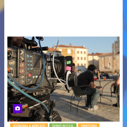
AUSONIA… BLOOD BROTHERS, LOVESICK DUO,
BOUND FOR GLORY, RENATO TAMMI, ANTHONY
BASSO,…
ECONOMIA & MERCATO
EVENTI IN F.V.G.
TERRITORIO