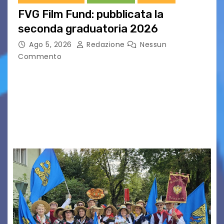
FVG Film Fund: pubblicata la
seconda graduatoria 2026
Ago 5, 2026
Redazione
Nessun
Commento
Aperta la terza e ultima call dell’anno per le
produzioni audiovisive Online gli esiti della
seconda finestra del Film Fund promosso dalla
Friuli Venezia Giulia Film Commission –
PromoTurismoFVG. Le…