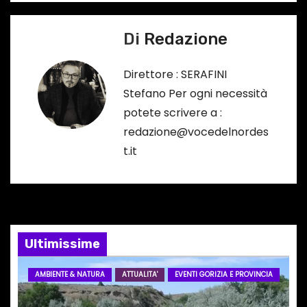
v
…
Di
Redazione
i
g
Direttore : SERAFINI
Stefano Per ogni necessità
a
potete scrivere a :
z
redazione@vocedelnordes
t.it
i
o
n
e
Ultimissime
a
AMBIENTE & NATURA
ATTUALITA'
EVENTI GORIZIA E PROVINCIA
r