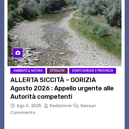
AMBIENTE & NATURA
ATTUALITA'
EVENTI GORIZIA E PROVINCIA
ALLERTA SICCITÀ – GORIZIA
Agosto 2026 : Appello urgente alle
Autorità competenti
Ago 5, 2026
Redazione
Nessun
Commento
Legambiente Gorizia APS e Legambiente
Monfalcone APS “Circolo Ignazio Zanutto”