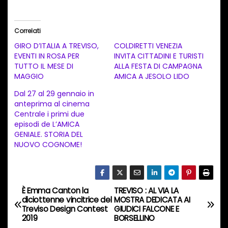
r
i
Correlati
c
GIRO D’ITALIA A TREVISO,
COLDIRETTI VENEZIA
a
EVENTI IN ROSA PER
INVITA CITTADINI E TURISTI
TUTTO IL MESE DI
ALLA FESTA DI CAMPAGNA
m
MAGGIO
AMICA A JESOLO LIDO
e
Dal 27 al 29 gennaio in
n
anteprima al cinema
t
Centrale i primi due
episodi de L’AMICA
o
GENIALE. STORIA DEL
i
NUOVO COGNOME!
n
c
o
È Emma Canton la
TREVISO : AL VIA LA
N
r
diciottenne vincitrice del
MOSTRA DEDICATA AI
Treviso Design Contest
GIUDICI FALCONE E
s
a
2019
BORSELLINO
o