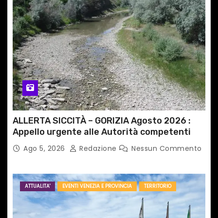
t
i
c
o
l
i
ALLERTA SICCITÀ – GORIZIA Agosto 2026 :
Appello urgente alle Autorità competenti
Ago 5, 2026
Redazione
Nessun Commento
ATTUALITA'
EVENTI VENEZIA E PROVINCIA
TERRITORIO