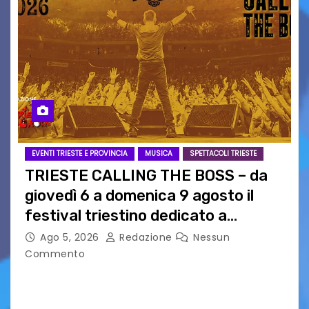
EVENTI TRIESTE E PROVINCIA
MUSICA
SPETTACOLI TRIESTE
TRIESTE CALLING THE BOSS – da
giovedì 6 a domenica 9 agosto il
festival triestino dedicato a
Springsteen
Ago 5, 2026
Redazione
Nessun
Commento
TRIESTE CALLING THE BOSS 2026
Quattordicesima Edizione Dal 6 al 9 agosto 2026