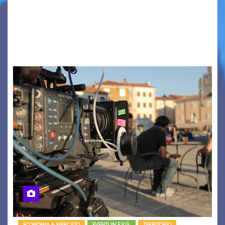
PIAZZA VERDI, SARTORIO, SAN GIUSTO,
AUSONIA… BLOOD BROTHERS, LOVESICK DUO,
BOUND FOR GLORY, RENATO TAMMI, ANTHONY
BASSO,…
ECONOMIA & MERCATO
EVENTI IN F.V.G.
TERRITORIO