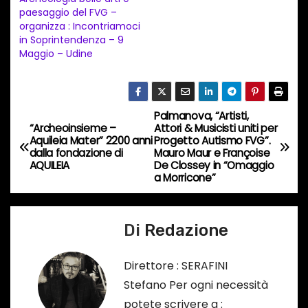
i
paesaggio del FVG –
n
organizza : Incontriamoci
in Soprintendenza – 9
c
Maggio – Udine
o
r
s
Palmanova, “Artisti,
N
o
“Archeoinsieme –
Attori & Musicisti uniti per
…
Aquileia Mater” 2200 anni
Progetto Autismo FVG”.
a
dalla fondazione di
Mauro Maur e Françoise
AQUILEIA
De Clossey in “Omaggio
v
a Morricone”
i
Di
Redazione
g
a
Direttore : SERAFINI
Stefano Per ogni necessità
z
potete scrivere a :