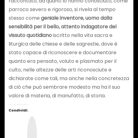
raccontato, da quanti lo hanno conosciuto, come
parroco severo e rigoroso, si rivela al tempo
stesso come
geniale inventore, uomo dalla
sensibilità per il bello, attento indagatore del
vissuto quotidiano
iscritto nella vita sacra e
liturgica delle chiese e delle sagrestie, dove è
stato capace di riconoscere e documentare
quanto era pensato, voluto e plasmato per il
culto, nelle altezze delle arti riconosciute e
dichiarate come tali, ma anche nella concretezza
di ciò che può sembrare modesto ma ha il suo
valore di materia, di manufatto, di storia.
Condividi:
I
n
s
t
a