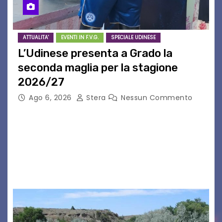
ATTUALITA'
EVENTI IN F.V.G.
SPECIALE UDINESE
L’Udinese presenta a Grado la
seconda maglia per la stagione
2026/27
Ago 6, 2026
Stera
Nessun Commento
GRADO – È stata la splendida cornice di Grado
a ospitare la presentazione della nuova
seconda maglia dell’Udinese per la stagione
2026/27. Un evento che ha richiamato
istituzioni, addetti ai…