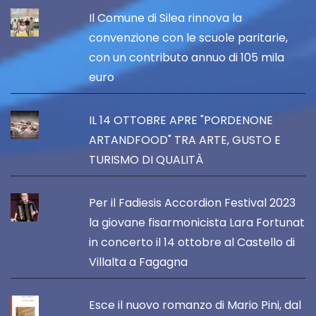
Il Comune di Silea rinnova la
convenzione con le scuole paritarie,
con un contributo annuo di 105 mila
euro
IL 14 OTTOBRE APRE "PORDENONE
ARTANDFOOD" TRA ARTE, GUSTO E
TURISMO DI QUALITÀ
Per il Fadiesis Accordion Festival 2023
la giovane fisarmonicista Lara Fortunat
in concerto il 14 ottobre al Castello di
Villalta a Fagagna
Esce il nuovo romanzo di Mario Pini, dal