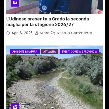
i
L’Udinese presenta a Grado la seconda
maglia per la stagione 2026/27
Ago 6, 2026
Stera
Nessun Commento
AMBIENTE & NATURA
ATTUALITA'
EVENTI GORIZIA E PROVINCIA