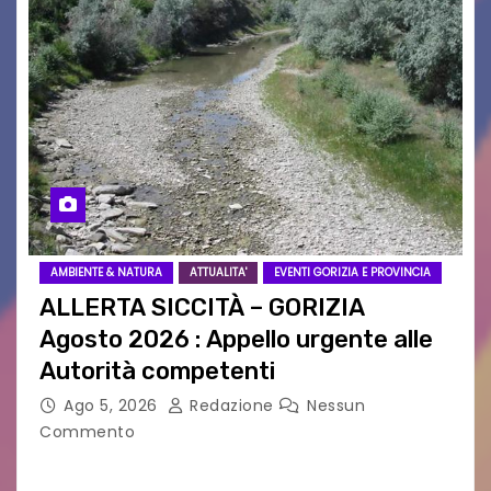
AMBIENTE & NATURA
ATTUALITA'
EVENTI GORIZIA E PROVINCIA
ALLERTA SICCITÀ – GORIZIA
Agosto 2026 : Appello urgente alle
Autorità competenti
Ago 5, 2026
Redazione
Nessun
Commento
Legambiente Gorizia APS e Legambiente
Monfalcone APS “Circolo Ignazio Zanutto”