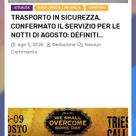
ATTUALITA'
EVENTI VENEZIA E PROVINCIA
TERRITORIO
TRASPORTO IN SICUREZZA,
CONFERMATO IL SERVIZIO PER LE
NOTTI DI AGOSTO: DEFINITI
PERCORSI, FERMATE E ORARIO
Ago 5, 2026
Redazione
Nessun
Commento
Venerdì 7 agosto la prima corsa, obiettivo
ridurre i rischi legati agli spostamenti notturni
Torna il servizio di trasporto notturno dedicato
ai collegamenti con i principali locali di
intrattenimento di…