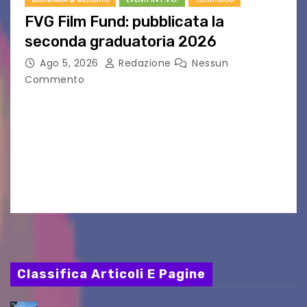
FVG Film Fund: pubblicata la
seconda graduatoria 2026
Ago 5, 2026
Redazione
Nessun
Commento
Aperta la terza e ultima call dell’anno per le
produzioni audiovisive Online gli esiti della
seconda finestra del Film Fund promosso dalla
Friuli Venezia Giulia Film Commission –
PromoTurismoFVG. Le…
Classifica Articoli E Pagine