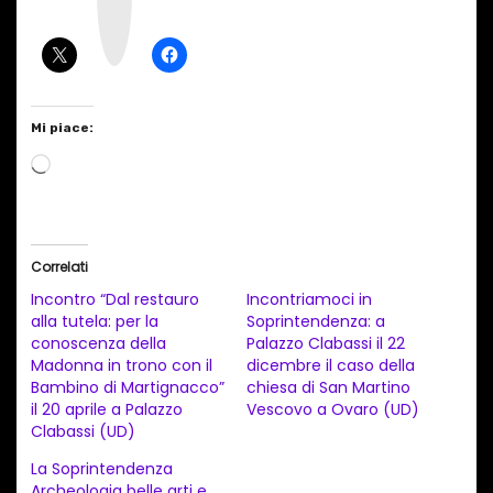
g
r
a
m
Mi piace:
C
a
r
i
Correlati
c
Incontro “Dal restauro
Incontriamoci in
a
alla tutela: per la
Soprintendenza: a
conoscenza della
Palazzo Clabassi il 22
m
Madonna in trono con il
dicembre il caso della
e
Bambino di Martignacco”
chiesa di San Martino
n
il 20 aprile a Palazzo
Vescovo a Ovaro (UD)
Clabassi (UD)
t
La Soprintendenza
o
Archeologia belle arti e