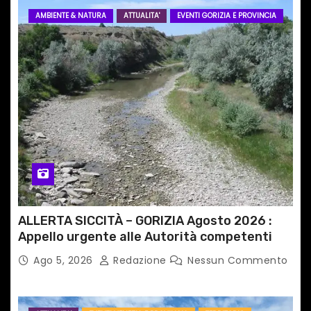
AMBIENTE & NATURA
ATTUALITA'
EVENTI GORIZIA E PROVINCIA
ALLERTA SICCITÀ – GORIZIA Agosto 2026 :
Appello urgente alle Autorità competenti
Ago 5, 2026
Redazione
Nessun Commento