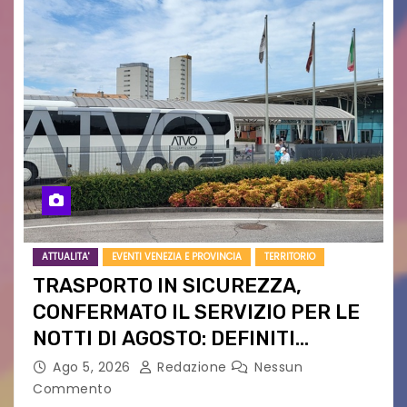
ATTUALITA'
EVENTI VENEZIA E PROVINCIA
TERRITORIO
TRASPORTO IN SICUREZZA,
CONFERMATO IL SERVIZIO PER LE
NOTTI DI AGOSTO: DEFINITI
PERCORSI, FERMATE E ORARIO
Ago 5, 2026
Redazione
Nessun
Commento