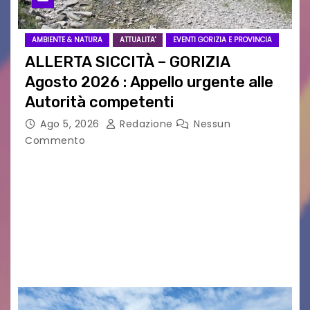
AMBIENTE & NATURA
ATTUALITA'
EVENTI GORIZIA E PROVINCIA
ALLERTA SICCITÀ – GORIZIA
Agosto 2026 : Appello urgente alle
Autorità competenti
Ago 5, 2026
Redazione
Nessun
Commento
Legambiente Gorizia APS e Legambiente
Monfalcone APS “Circolo Ignazio Zanutto”
desiderano attirare l’attenzione della
cittadinanza e delle Autorità competenti sulla
grave siccità che sta colpendo non solo le
campagne e…