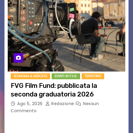
ECONOMIA & MERCATO
EVENTI IN F.V.G.
TERRITORIO
FVG Film Fund: pubblicata la
seconda graduatoria 2026
Ago 5, 2026
Redazione
Nessun
Commento
Aperta la terza e ultima call dell’anno per le
produzioni audiovisive Online gli esiti della