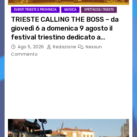
EVENTI TRIESTE E PROVINCIA
MUSICA
SPETTACOLI TRIESTE
TRIESTE CALLING THE BOSS – da
giovedì 6 a domenica 9 agosto il
festival triestino dedicato a
Springsteen
Ago 5, 2026
Redazione
Nessun
Commento
TRIESTE CALLING THE BOSS 2026
Quattordicesima Edizione Dal 6 al 9 agosto 2026
PIAZZA VERDI, SARTORIO, SAN GIUSTO,
AUSONIA… BLOOD BROTHERS, LOVESICK DUO,
BOUND FOR GLORY, RENATO TAMMI, ANTHONY
BASSO,…