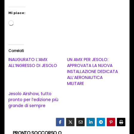
Mi piace:
C
a
r
i
Correlati
c
INAUGURATO L’AMX
UN AMX PER JESOLO:
a
ALL’INGRESSO DI JESOLO
APPROVATA LA NUOVA
INSTALLAZIONE DEDICATA
m
ALL’AERONAUTICA
e
MILITARE
n
Jesolo Airshow, tutto
t
pronto per l’edizione più
grande di sempre
o
i
n
c
PRONTO SOCCORSO O