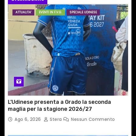
a
ATTUALITA'
EVENTI IN F.V.G.
SPECIALE UDINESE
r
t
i
c
o
l
i
L’Udinese presenta a Grado la seconda
maglia per la stagione 2026/27
Ago 6, 2026
Stera
Nessun Commento