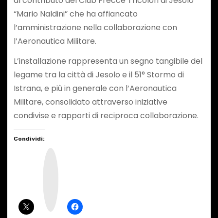
al contributo del Club Frecce Tricolori di Jesolo
“Mario Naldini” che ha affiancato
l’amministrazione nella collaborazione con
l’Aeronautica Militare.
L’installazione rappresenta un segno tangibile del
legame tra la città di Jesolo e il 51° Stormo di
Istrana, e più in generale con l’Aeronautica
Militare, consolidato attraverso iniziative
condivise e rapporti di reciproca collaborazione.
Condividi:
I
n
s
t
a
g
r
a
m