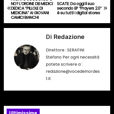
N
NO? L’ORDINE DEI MEDICI
SCATE: Da oggi il suo
o
DEDICA “PILLOLE DI
secondo EP “Prayers 2.0”
a
r
MEDICINA” AI GIOVANI
è su tutti i digital stores
CAMICI BIANCHI
s
v
o
i
…
Di
Redazione
g
Direttore : SERAFINI
a
Stefano Per ogni necessità
potete scrivere a :
z
redazione@vocedelnordes
i
t.it
o
n
e
Ultimissime