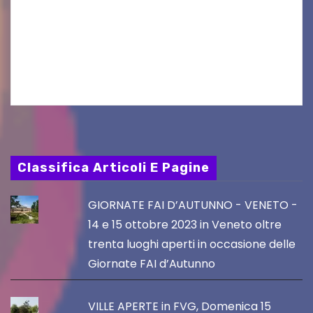
produzioni audiovisive Online gli esiti della
seconda finestra del Film Fund promosso dalla
Friuli Venezia Giulia Film Commission –
PromoTurismoFVG. Le…
Classifica Articoli E Pagine
GIORNATE FAI D’AUTUNNO - VENETO -
14 e 15 ottobre 2023 in Veneto oltre
trenta luoghi aperti in occasione delle
Giornate FAI d’Autunno
VILLE APERTE in FVG, Domenica 15