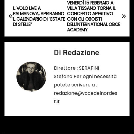
s
VENERDÌ 15 FEBBRAIO A
N
IL VOLO LIVE A
VILLA TISSANO TORNA IL
o
PALMANOVA, APRIRANNO
CONCERTO APERITIVO
a
…
IL CALENDARIO DI “ESTATE
CON GLI OBOISTI
DI STELLE”
DELL’INTERNATIONAL OBOE
v
ACADEMY
i
Di
Redazione
g
a
Direttore : SERAFINI
Stefano Per ogni necessità
z
potete scrivere a :
i
redazione@vocedelnordes
t.it
o
n
e