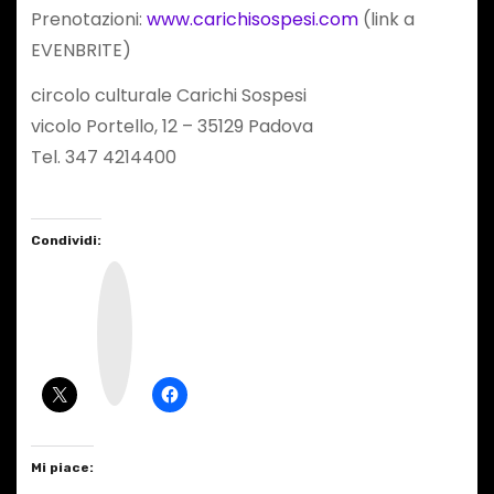
Prenotazioni:
www.carichisospesi.com
(link a
EVENBRITE)
circolo culturale Carichi Sospesi
vicolo Portello, 12 – 35129 Padova
Tel. 347 4214400
Condividi:
I
n
s
t
a
g
r
a
m
Mi piace: