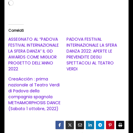
C
a
r
i
Correlati
c
ASSEGNATO AL “PADOVA
PADOVA FESTIVAL
a
FESTIVAL INTERNAZIONALE
INTERNAZIONALE LA SFERA
LA SFERA DANZA” IL GD
DANZA 2022: APERTE LE
m
AWARDS COME MIGLIOR
PREVENDITE DEGLI
e
PROGETTO DELL’ANNO
SPETTACOLI AL TEATRO
n
2022
VERDI
t
CreaAcción : prima
nazionale al Teatro Verdi
o
di Padova della
i
compagnia spagnola
n
METHAMORPHOSIS DANCE
(Sabato 1 ottobre, 2022)
c
o
r