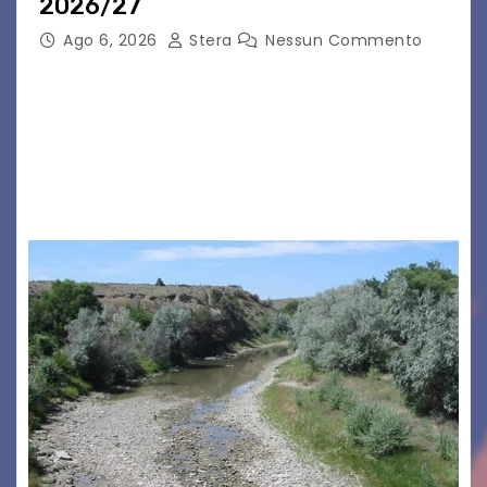
2026/27
Ago 6, 2026
Stera
Nessun Commento
GRADO – È stata la splendida cornice di Grado
a ospitare la presentazione della nuova
seconda maglia dell’Udinese per la stagione
2026/27. Un evento che ha richiamato
istituzioni, addetti ai…