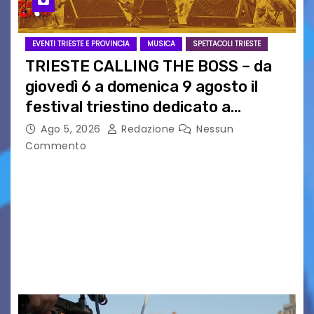
EVENTI TRIESTE E PROVINCIA
MUSICA
SPETTACOLI TRIESTE
TRIESTE CALLING THE BOSS – da
giovedì 6 a domenica 9 agosto il
festival triestino dedicato a
Springsteen
Ago 5, 2026
Redazione
Nessun
Commento
TRIESTE CALLING THE BOSS 2026
Quattordicesima Edizione Dal 6 al 9 agosto 2026
PIAZZA VERDI, SARTORIO, SAN GIUSTO,
AUSONIA… BLOOD BROTHERS, LOVESICK DUO,
BOUND FOR GLORY, RENATO TAMMI, ANTHONY
BASSO,…