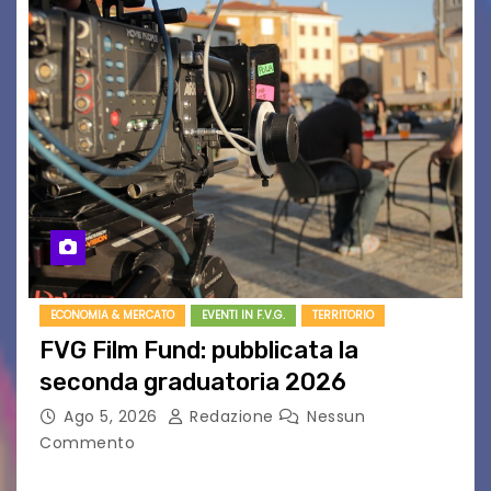
ECONOMIA & MERCATO
EVENTI IN F.V.G.
TERRITORIO
FVG Film Fund: pubblicata la
seconda graduatoria 2026
Ago 5, 2026
Redazione
Nessun
Commento
Aperta la terza e ultima call dell’anno per le