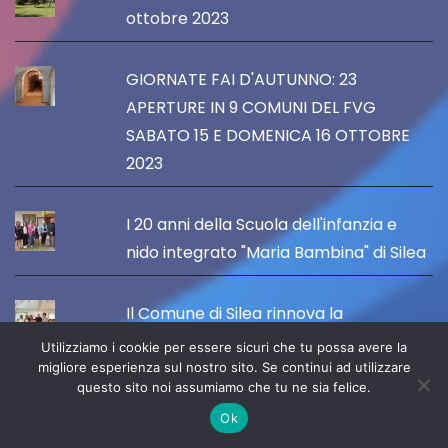
ottobre 2023
GIORNATE FAI D'AUTUNNO: 23
APERTURE IN 9 COMUNI DEL FVG
SABATO 15 E DOMENICA 16 OTTOBRE
2023
I 20 anni della Scuola dell'infanzia e
nido integrato "Maria Bambina" di Silea
Il Comune di Silea rinnova la
convenzione con le scuole paritarie,
Utilizziamo i cookie per essere sicuri che tu possa avere la
con un contributo annuo di 105 mila
migliore esperienza sul nostro sito. Se continui ad utilizzare
questo sito noi assumiamo che tu ne sia felice.
euro
Ok