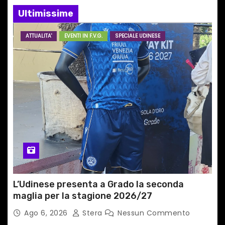
Ultimissime
a
r
ATTUALITA'
EVENTI IN F.V.G.
SPECIALE UDINESE
t
i
c
o
l
i
L’Udinese presenta a Grado la seconda
maglia per la stagione 2026/27
Ago 6, 2026
Stera
Nessun Commento