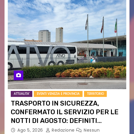
ATTUALITA'
EVENTI VENEZIA E PROVINCIA
TERRITORIO
TRASPORTO IN SICUREZZA,
CONFERMATO IL SERVIZIO PER LE
NOTTI DI AGOSTO: DEFINITI
PERCORSI, FERMATE E ORARIO
Ago 5, 2026
Redazione
Nessun