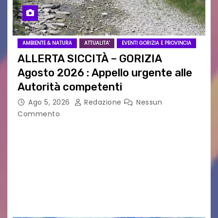
AMBIENTE & NATURA
ATTUALITA'
EVENTI GORIZIA E PROVINCIA
ALLERTA SICCITÀ – GORIZIA
Agosto 2026 : Appello urgente alle
Autorità competenti
Ago 5, 2026
Redazione
Nessun
Commento
Legambiente Gorizia APS e Legambiente
Monfalcone APS “Circolo Ignazio Zanutto”
desiderano attirare l’attenzione della
cittadinanza e delle Autorità competenti sulla
grave siccità che sta colpendo non solo le
campagne e…