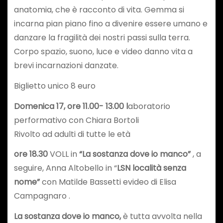
anatomia, che è racconto di vita. Gemma si
incarna pian piano fino a divenire essere umano e
danzare la fragilità dei nostri passi sulla terra.
Corpo spazio, suono, luce e video danno vita a
brevi incarnazioni danzate.
Biglietto unico 8 euro
Domenica 17, ore 11.00- 13.00 l
aboratorio
performativo con Chiara Bortoli
Rivolto ad adulti di tutte le età
ore 18.30
VOLL in
“La sostanza dove io manco”
, a
seguire, Anna Altobello in “
LSN località senza
nome”
con Matilde Bassetti evideo di Elisa
Campagnaro .
La sostanza dove io manco,
è tutta avvolta nella