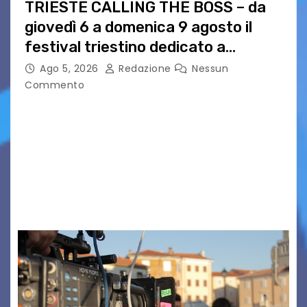
TRIESTE CALLING THE BOSS – da
giovedì 6 a domenica 9 agosto il
festival triestino dedicato a
Springsteen
Ago 5, 2026
Redazione
Nessun
Commento
TRIESTE CALLING THE BOSS 2026
Quattordicesima Edizione Dal 6 al 9 agosto 2026
PIAZZA VERDI, SARTORIO, SAN GIUSTO,
AUSONIA… BLOOD BROTHERS, LOVESICK DUO,
BOUND FOR GLORY, RENATO TAMMI, ANTHONY
BASSO,…