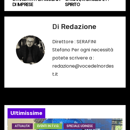
v
DI IMPRESE
SPIRITO
i
Di
Redazione
g
a
Direttore : SERAFINI
Stefano Per ogni necessità
z
potete scrivere a :
i
redazione@vocedelnordes
t.it
o
n
e
Ultimissime
a
r
ATTUALITA'
EVENTI IN F.V.G.
SPECIALE UDINESE