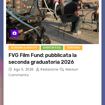
ECONOMIA & MERCATO
EVENTI IN F.V.G.
TERRITORIO
FVG Film Fund: pubblicata la
seconda graduatoria 2026
Ago 5, 2026
Redazione
Nessun
Commento
Aperta la terza e ultima call dell’anno per le
produzioni audiovisive Online gli esiti della
seconda finestra del Film Fund promosso dalla
Friuli Venezia Giulia Film Commission –