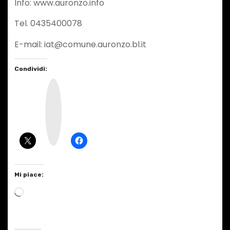
Info: www.auronzo.info
Tel. 0435400078
E-mail: iat@comune.auronzo.bl.it
Condividi:
I
n
s
t
a
g
r
a
m
Mi piace:
C
a
r