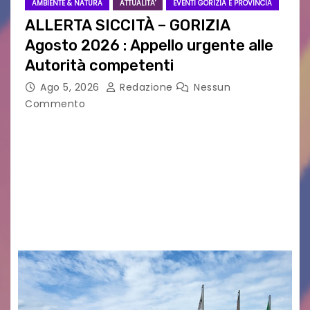
AMBIENTE & NATURA
ATTUALITA'
EVENTI GORIZIA E PROVINCIA
ALLERTA SICCITÀ – GORIZIA
Agosto 2026 : Appello urgente alle
Autorità competenti
Ago 5, 2026
Redazione
Nessun
Commento
Legambiente Gorizia APS e Legambiente
Monfalcone APS “Circolo Ignazio Zanutto”
desiderano attirare l’attenzione della
cittadinanza e delle Autorità competenti sulla
grave siccità che sta colpendo non solo le
campagne e…