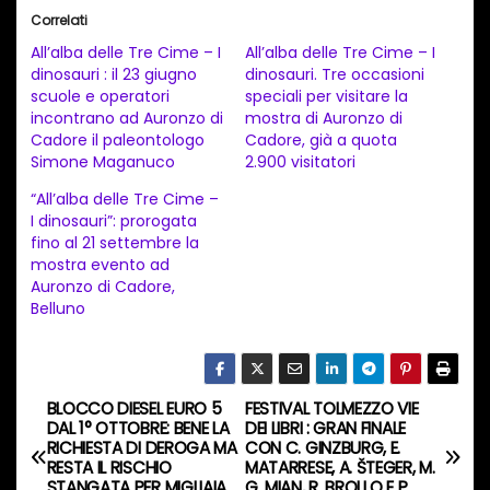
i
Correlati
c
All’alba delle Tre Cime – I
All’alba delle Tre Cime – I
a
dinosauri : il 23 giugno
dinosauri. Tre occasioni
scuole e operatori
speciali per visitare la
m
incontrano ad Auronzo di
mostra di Auronzo di
e
Cadore il paleontologo
Cadore, già a quota
n
Simone Maganuco
2.900 visitatori
t
“All’alba delle Tre Cime –
I dinosauri”: prorogata
o
fino al 21 settembre la
i
mostra evento ad
n
Auronzo di Cadore,
Belluno
c
o
r
s
BLOCCO DIESEL EURO 5
FESTIVAL TOLMEZZO VIE
N
DAL 1° OTTOBRE: BENE LA
DEI LIBRI : GRAN FINALE
o
RICHIESTA DI DEROGA MA
CON C. GINZBURG, E.
a
…
RESTA IL RISCHIO
MATARRESE, A. ŠTEGER, M.
STANGATA PER MIGLIAIA
G. MIAN, R. BROLLO E P.