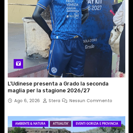
t
i
c
o
l
i
L’Udinese presenta a Grado la seconda
maglia per la stagione 2026/27
Ago 6, 2026
Stera
Nessun Commento
AMBIENTE & NATURA
ATTUALITA'
EVENTI GORIZIA E PROVINCIA