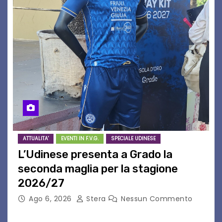
ATTUALITA'
EVENTI IN F.V.G.
SPECIALE UDINESE
L’Udinese presenta a Grado la
seconda maglia per la stagione
2026/27
Ago 6, 2026
Stera
Nessun Commento
GRADO – È stata la splendida cornice di Grado