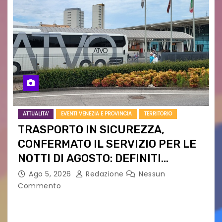
ATTUALITA'
EVENTI VENEZIA E PROVINCIA
TERRITORIO
TRASPORTO IN SICUREZZA,
CONFERMATO IL SERVIZIO PER LE
NOTTI DI AGOSTO: DEFINITI
PERCORSI, FERMATE E ORARIO
Ago 5, 2026
Redazione
Nessun
Commento
Venerdì 7 agosto la prima corsa, obiettivo
ridurre i rischi legati agli spostamenti notturni