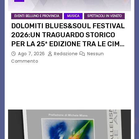
EVENTI BELLUNO E PROVINCIA
MUSICA
SPETTACOLI IN VENETO
DOLOMITI BLUES&SOUL FESTIVAL
2026:UN TRAGUARDO STORICO
PER LA 25ª EDIZIONE TRA LE CIME
PATRIMONIO UNESCO
Ago 7, 2026
Redazione
Nessun
Commento
Il Dolomiti Blues&Soul Festival celebra nel 2026
un traguardo leggendario: la sua 25ª edizione.
Un quarto di secolo di grande musica che torna
a far vibrare il cuore delle Dolomiti…