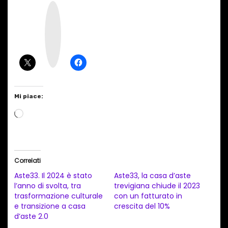
I
n
s
t
a
g
r
a
m
Mi piace:
C
a
r
i
Correlati
c
Aste33. Il 2024 è stato
Aste33, la casa d’aste
a
l’anno di svolta, tra
trevigiana chiude il 2023
trasformazione culturale
con un fatturato in
m
e transizione a casa
crescita del 10%
e
d’aste 2.0
n