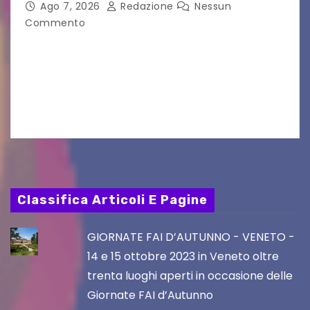
nei film di Hayao Miyazaki!
Ago 7, 2026
Redazione
Nessun
Commento
UDINE – Continuano anche nel mese di agosto
al Visio Garden Yatai gli appuntamenti con la
cucina e la cultura giapponese a cura dello
chef giappo-italiano Sai Fukayama. Lunedì 10…
Classifica Articoli E Pagine
GIORNATE FAI D’AUTUNNO - VENETO -
14 e 15 ottobre 2023 in Veneto oltre
trenta luoghi aperti in occasione delle
Giornate FAI d’Autunno