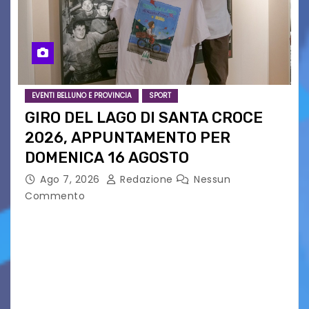
EVENTI BELLUNO E PROVINCIA
SPORT
GIRO DEL LAGO DI SANTA CROCE
2026, APPUNTAMENTO PER
DOMENICA 16 AGOSTO
Ago 7, 2026
Redazione
Nessun
Commento
Presentato ufficialmente l’evento solidaristico
proposto dal Comitato Alpago 2 Ruote &
Solidarietà, il cui ricavato andrà a Via di Natale,
Associazione Cucchini e Alpago Solidale. Sulla
maglietta, realizzata dall’artista Maria…