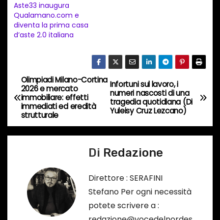
Aste33 inaugura
t
Qualamano.com e
diventa la prima casa
o
d’aste 2.0 italiana
i
n
c
Olimpiadi Milano-Cortina
o
N
Infortuni sul lavoro, i
2026 e mercato
numeri nascosti di una
r
immobiliare: effetti
a
tragedia quotidiana (Di
immediati ed eredità
s
Yuleisy Cruz Lezcano)
strutturale
o
v
…
i
Di
Redazione
g
Direttore : SERAFINI
a
Stefano Per ogni necessità
potete scrivere a :
z
redazione@vocedelnordes