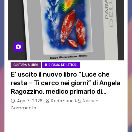
CULTURA & LIBRI
IL RIFUGIO DEI LETTORI
E’ uscito il nuovo libro “Luce che
resta – Ti cerco nei giorni” di Angela
Ragozzino, medico primario di
Capua
Ago 7, 2026
Redazione
Nessun
Commento
GUIDO MIANO EDITORE NOVITÀ EDITORIALE È
uscito il libro di poesie e fotografie: LUCE CHE
RESTA – TI CERCO NEI GIORNI di ANGELA