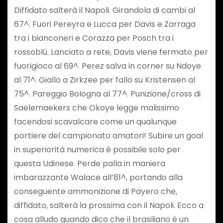
Diffidato salterà il Napoli. Girandola di cambi al
67^. Fuori Pereyra e Lucca per Davis e Zarraga
tra i bianconeri e Corazza per Posch tra i
rossoblù. Lanciato a rete, Davis viene fermato per
fuorigioco al 69^. Perez salva in corner su Ndoye
al 71^. Giallo a Zirkzee per fallo su Kristensen al
75^. Pareggio Bologna al 77^. Punizione/cross di
Saelemaekers che Okoye legge malissimo
facendosi scavalcare come un qualunque
portiere del campionato amatori! Subire un goal
in superiorità numerica è possibile solo per
questa Udinese. Perde palla in maniera
imbarazzante Walace all’81^, portando alla
conseguente ammonizione di Payero che,
diffidato, salterà la prossima con il Napoli. Ecco a
cosa alludo quando dico che il brasiliano è un