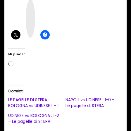
I
n
s
t
a
g
r
a
m
Mi piace:
C
a
r
i
Correlati
c
LE PAGELLE DI STERA :
NAPOLI vs UDINESE : 1-0 –
a
BOLOGNA vs UDINESE 1 – 1
Le pagelle di STERA
m
UDINESE vs BOLOGNA : 1-2
e
– Le pagelle di STERA
n