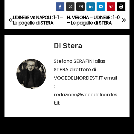
t
o
UDINESE vs NAPOLI : 1-1 –
H. VERONA – UDINESE : 1-0
N
i
Le pagelle di STERA
– Le pagelle di STERA
a
n
c
v
Di
Stera
o
i
r
Stefano SERAFINI alias
s
g
STERA direttore di
o
VOCEDELNORDEST.IT email
a
…
:
z
redazione@vocedelnordes
t.it
i
o
n