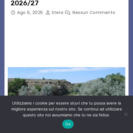
2026/27
Ago 6, 2026
Stera
Nessun Commento
GRADO – È stata la splendida cornice di Grado
a ospitare la presentazione della nuova
seconda maglia dell’Udinese per la stagione
2026/27. Un evento che ha richiamato
istituzioni, addetti ai…
Utilizziamo i cookie per essere sicuri che tu possa avere la
migliore esperienza sul nostro sito. Se continui ad utilizzare
questo sito noi assumiamo che tu ne sia felice.
Ok