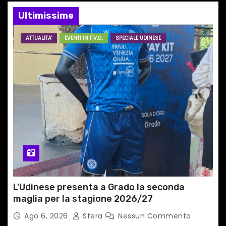
Ultimissime
e
a
ATTUALITA'
EVENTI IN F.V.G.
SPECIALE UDINESE
r
t
i
c
o
l
i
L’Udinese presenta a Grado la seconda
maglia per la stagione 2026/27
Ago 6, 2026
Stera
Nessun Commento