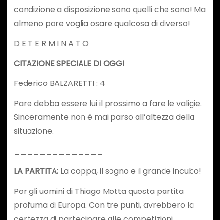
condizione a disposizione sono quelli che sono! Ma
almeno pare voglia osare qualcosa di diverso!
D E T E R M I N A T O
CITAZIONE SPECIALE DI OGGI
Federico BALZARETTI : 4
Pare debba essere lui il prossimo a fare le valigie.
Sinceramente non è mai parso all’altezza della
situazione.
______________
LA PARTITA:
La coppa, il sogno e il grande incubo!
Per gli uomini di Thiago Motta questa partita
profuma di Europa. Con tre punti, avrebbero la
certezza di partecipare alle competizioni