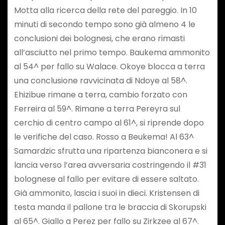
Motta alla ricerca della rete del pareggio. In 10
minuti di secondo tempo sono già almeno 4 le
conclusioni dei bolognesi, che erano rimasti
all’asciutto nel primo tempo. Baukema ammonito
al 54^ per fallo su Walace. Okoye blocca a terra
una conclusione ravvicinata di Ndoye al 58^.
Ehizibue rimane a terra, cambio forzato con
Ferreira al 59^. Rimane a terra Pereyra sul
cerchio di centro campo al 61^, si riprende dopo
le verifiche del caso. Rosso a Beukema! Al 63^
Samardzic sfrutta una ripartenza bianconera e si
lancia verso l’area avversaria costringendo il #31
bolognese al fallo per evitare di essere saltato.
Già ammonito, lascia i suoi in dieci. Kristensen di
testa manda il pallone tra le braccia di Skorupski
al 65^. Giallo a Perez per fallo su Zirkzee al 67^.