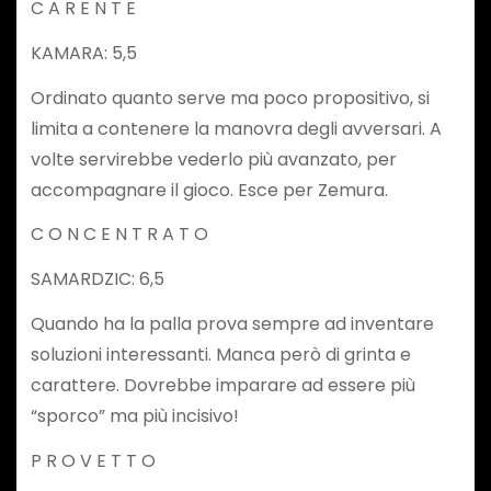
C A R E N T E
KAMARA: 5,5
Ordinato quanto serve ma poco propositivo, si
limita a contenere la manovra degli avversari. A
volte servirebbe vederlo più avanzato, per
accompagnare il gioco. Esce per Zemura.
C O N C E N T R A T O
SAMARDZIC: 6,5
Quando ha la palla prova sempre ad inventare
soluzioni interessanti. Manca però di grinta e
carattere. Dovrebbe imparare ad essere più
“sporco” ma più incisivo!
P R O V E T T O