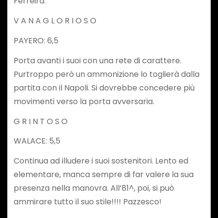
Ferreira.
V A N A G L O R I O S O
PAYERO: 6,5
Porta avanti i suoi con una rete di carattere.
Purtroppo però un ammonizione lo toglierà dalla
partita con il Napoli. Si dovrebbe concedere più
movimenti verso la porta avversaria.
G R I N T O S O
WALACE: 5,5
Continua ad illudere i suoi sostenitori. Lento ed
elementare, manca sempre di far valere la sua
presenza nella manovra. All’81^, poi, si può
ammirare tutto il suo stile!!!! Pazzesco!