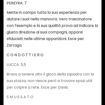
PEREYRA: 7
Mette in campo tutta la sua esperienza per
aiutare i suoi nella manovra. Vero trascinatore
con l’esempio e la sua qualità prova ad indicare la
giusta direzione ai suoi compagni, apparsi
sfiduciati nelle ultime apparizioni. Esce per
Zarraga.
C O N D O T T I E R O
LUCCA: 5,5
Bravo a tenere alto il gioco della squadra con la
sua stazza, non riesce però a trovare spazi utili
per colpire a rete. Esce per Davis.
S M U S S A T O