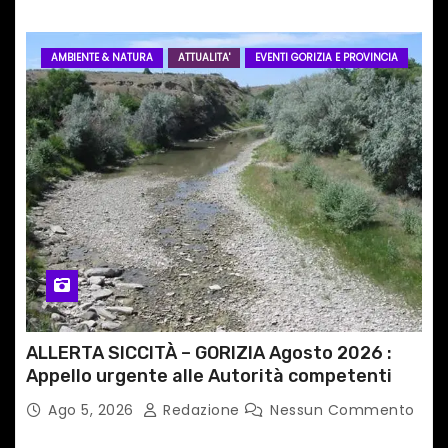
AMBIENTE & NATURA
ATTUALITA'
EVENTI GORIZIA E PROVINCIA
ALLERTA SICCITÀ – GORIZIA Agosto 2026 :
Appello urgente alle Autorità competenti
Ago 5, 2026
Redazione
Nessun Commento