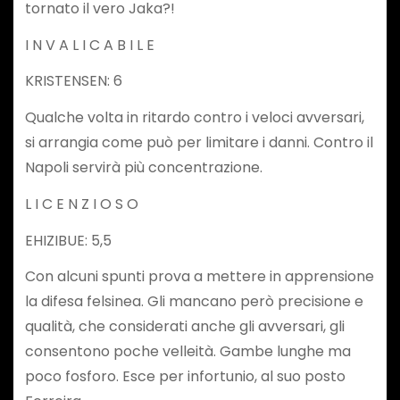
tornato il vero Jaka?!
I N V A L I C A B I L E
KRISTENSEN: 6
Qualche volta in ritardo contro i veloci avversari,
si arrangia come può per limitare i danni. Contro il
Napoli servirà più concentrazione.
L I C E N Z I O S O
EHIZIBUE: 5,5
Con alcuni spunti prova a mettere in apprensione
la difesa felsinea. Gli mancano però precisione e
qualità, che considerati anche gli avversari, gli
consentono poche velleità. Gambe lunghe ma
poco fosforo. Esce per infortunio, al suo posto