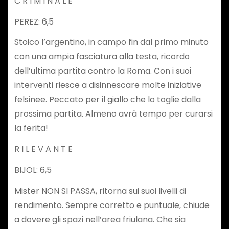
C R I M I N A L E
PEREZ: 6,5
Stoico l’argentino, in campo fin dal primo minuto
con una ampia fasciatura alla testa, ricordo
dell’ultima partita contro la Roma. Con i suoi
interventi riesce a disinnescare molte iniziative
felsinee. Peccato per il giallo che lo toglie dalla
prossima partita. Almeno avrà tempo per curarsi
la ferita!
R I L E V A N T E
BIJOL: 6,5
Mister NON SI PASSA, ritorna sui suoi livelli di
rendimento. Sempre corretto e puntuale, chiude
a dovere gli spazi nell’area friulana. Che sia