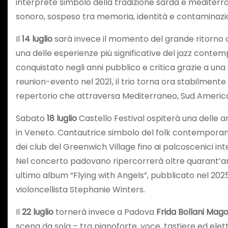
interprete simbolo della tradizione sarda e mediterr
sonoro, sospeso tra memoria, identità e contaminazi
Il
14 luglio
sarà invece il momento del grande ritorno 
una delle esperienze più significative del jazz contempo
conquistato negli anni pubblico e critica grazie a una
reunion-evento nel 2021, il trio torna ora stabilment
repertorio che attraversa Mediterraneo, Sud America e
Sabato
18 luglio
Castello Festival ospiterà una delle a
in Veneto. Cantautrice simbolo del folk contemporane
dei club del Greenwich Village fino ai palcoscenici in
Nel concerto padovano ripercorrerà oltre quarant’anni
ultimo album “Flying with Angels”, pubblicato nel 202
violoncellista Stephanie Winters.
Il
22 luglio
tornerà invece a Padova
Frida Bollani Mago
scena da sola – tra pianoforte, voce, tastiere ed elet