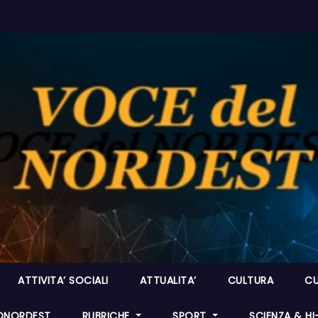
ATTIVITA’ SOCIALI
ATTUALITA’
CULTURA
CU
ONORDEST
RUBRICHE
SPORT
SCIENZA & H