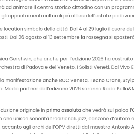
rnerà ad animare il centro storico cittadino con un progr
gli appuntamenti culturali più attesi dell’estate padovan
 due location simbolo della città. Dal 4 al 29 luglio il cuore 
osti. Dal 26 agosto al 13 settembre la rassegna si sposte
usica Gershwin, che anche per l’edizione 2026 ha costruito 
rchestra di Padova e del Veneto, I Solisti Veneti, Dal Vivo 
 la manifestazione anche BCC Veneta, Tecno Crane, Stylple
. Media partner dell’edizione 2026 saranno Radio Bella&Mo
oduzione originale in
prima assoluta
che vedrà sul palco
l
o che unisce sonorità tradizionali, jazz, canzone d’autor
accanto agli archi dell’OPV diretti dal maestro Antonio Aie