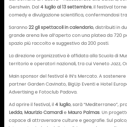
Gershwin. Dal
4 luglio al 13 settembre
, il festival to
comedy e divulgazione scientifica, confermandosi tra 
Saranno
22 gli spettacoli in calendario
, distribuiti in
grande arena live all’aperto con una platea da 720 p
spazio più raccolto e suggestivo da 200 posti.
La direzione organizzativa è affidata alla Scuola di M
territorio e operatori nazionali, tra cui Veneto Jazz, O
Main sponsor del festival è IN’s Mercato. A sostenere
partner Garden Cavinato, BigUp Eventi e Hotel Europa
Advertising e Fotoclub Padova.
Ad aprire il festival, il
4 luglio
, sarà “Mediterraneo”, pr
Ledda
,
Maurizio Camardi
e
Mauro Palmas
. Un progett
capace di attraversare culture e geografie. Sul palco, 