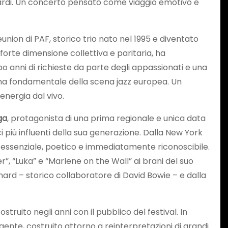
amardi. Un concerto pensato come viaggio emotivo e
eunion di PAF, storico trio nato nel 1995 e diventato
 forte dimensione collettiva e paritaria, ha
po anni di richieste da parte degli appassionati e una
gina fondamentale della scena jazz europea. Un
energia dal vivo.
ga
, protagonista di una prima regionale e unica data
iù influenti della sua generazione. Dalla New York
le essenziale, poetico e immediatamente riconoscibile.
, “Luka” e “Marlene on the Wall” ai brani del suo
ard – storico collaboratore di David Bowie – e dalla
uito negli anni con il pubblico del festival. In
lgente, costruito attorno a reinterpretazioni di grandi