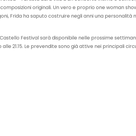
o a composizioni originali. Un vero e proprio one woman sho
goni, Frida ha saputo costruire negli anni una personalità 
ello Festival sarà disponibile nelle prossime settimane sul
 alle 21.15. Le prevendite sono già attive nei principali circ
t