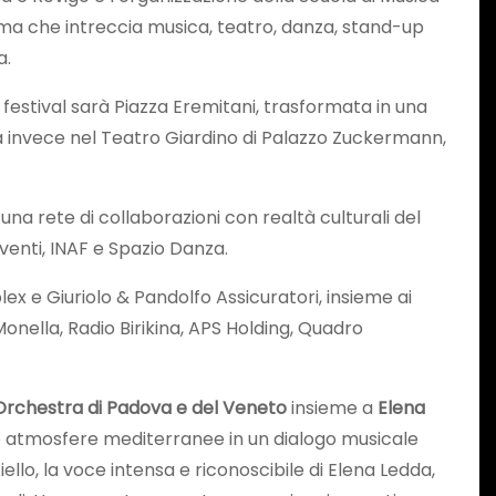
amma che intreccia musica, teatro, danza, stand-up
a.
del festival sarà Piazza Eremitani, trasformata in una
rà invece nel Teatro Giardino di Palazzo Zuckermann,
una rete di collaborazioni con realtà culturali del
Eventi, INAF e Spazio Danza.
x e Giuriolo & Pandolfo Assicuratori, insieme ai
nella, Radio Birikina, APS Holding, Quadro
’Orchestra di Padova e del Veneto
insieme a
Elena
e e atmosfere mediterranee in un dialogo musicale
llo, la voce intensa e riconoscibile di Elena Ledda,