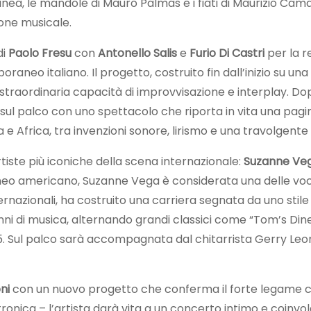
anea, le mandole di Mauro Palmas e i fiati di Maurizio C
one musicale.
di
Paolo Fresu
con
Antonello Salis
e
Furio Di Castri
per la r
raneo italiano. Il progetto, costruito fin dall’inizio su una
 straordinaria capacità di improvvisazione e interplay. Do
e sul palco con uno spettacolo che riporta in vita una pa
 Africa, tra invenzioni sonore, lirismo e una travolgente 
rtiste più iconiche della scena internazionale:
Suzanne Ve
o americano, Suzanne Vega è considerata una delle voci p
ternazionali, ha costruito una carriera segnata da uno sti
 di musica, alternando grandi classici come “Tom’s Diner”
5. Sul palco sarà accompagnata dal chitarrista Gerry Leon
ni
con un nuovo progetto che conferma il forte legame costr
tronica – l’artista darà vita a un concerto intimo e coinvo