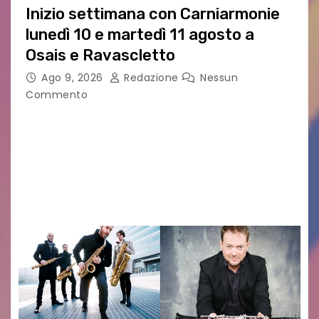
Inizio settimana con Carniarmonie
lunedì 10 e martedì 11 agosto a
Osais e Ravascletto
Ago 9, 2026
Redazione
Nessun
Commento
Nella ricca programmazione di agosto del
festival Carniarmonie, che propone la media di
un concerto al giorno spaziando tra vari generi
musicali, l’inizio di settimana propone due
appuntamenti cameristici con…