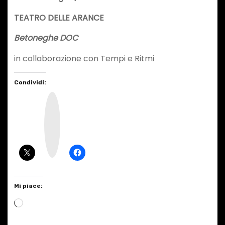
TEATRO DELLE ARANCE
Betoneghe DOC
in collaborazione con Tempi e Ritmi
Condividi:
I
n
s
t
a
g
r
a
m
Mi piace:
C
a