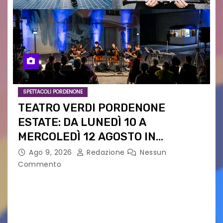
SPETTACOLI PORDENONE
TEATRO VERDI PORDENONE
ESTATE: DA LUNEDÌ 10 A
MERCOLEDÌ 12 AGOSTO IN
PIAZZETTA PESCHERIA TORNANO
Ago 9, 2026
Redazione
Nessun
LE MUSIC NIGHTS
Commento
IL CARTELLONE ESTIVO DEL TEATRO VERDI SI
SPOSTA NEL CUORE DELLA CITTÀ: DA LUNEDÌ 10 A
MERCOLEDÌ 12 AGOSTO IN PIAZZETTA
PESCHERIA TORNANO LE MUSIC NIGHTS TRE