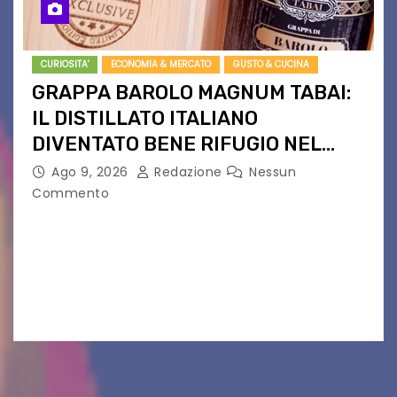
CURIOSITA'
ECONOMIA & MERCATO
GUSTO & CUCINA
GRAPPA BAROLO MAGNUM TABAI:
IL DISTILLATO ITALIANO
DIVENTATO BENE RIFUGIO NEL
NORD EUROPA
Ago 9, 2026
Redazione
Nessun
Commento
Da Langhe a bene d’investimento. Edizione
limitata, aste private e quotazioni record: la
Magnum da 1,5L fa il giro dei collezionisti. Non è
più solo una grappa. La Grappa di…