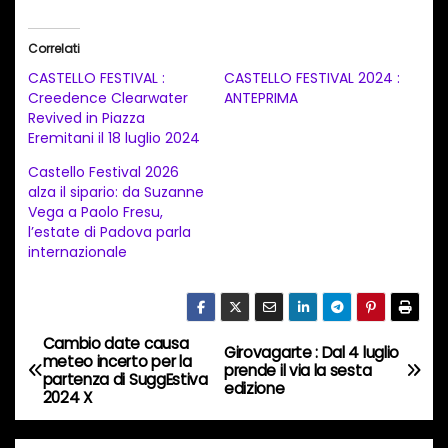
r
i
Correlati
c
CASTELLO FESTIVAL :
CASTELLO FESTIVAL 2024 :
a
Creedence Clearwater
ANTEPRIMA
Revived in Piazza
m
Eremitani il 18 luglio 2024
e
Castello Festival 2026
n
alza il sipario: da Suzanne
t
Vega a Paolo Fresu,
l’estate di Padova parla
o
internazionale
i
n
c
Cambio date causa
o
N
Girovagarte : Dal 4 luglio
meteo incerto per la
prende il via la sesta
r
partenza di SuggEstiva
a
edizione
2024 X
s
o
v