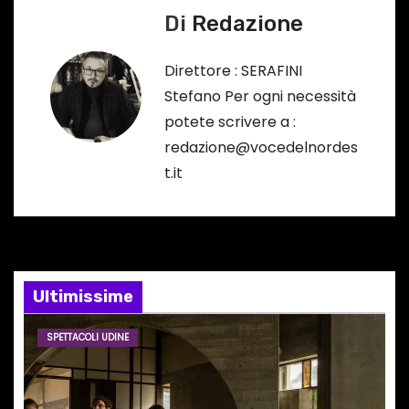
…
Di
Redazione
i
g
Direttore : SERAFINI
Stefano Per ogni necessità
a
potete scrivere a :
z
redazione@vocedelnordes
t.it
i
o
n
e
Ultimissime
a
SPETTACOLI UDINE
r