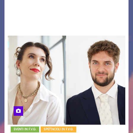
caso cinematografico dell’anno! UDINE – Lunedì
10 agosto alle 21.15 torna al cinema all’aperto
del…
EVENTI IN F.V.G.
SPETTACOLI IN F.V.G.