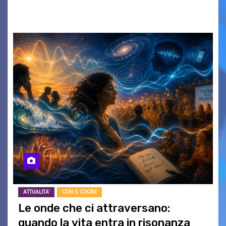
SERATE A INGRESSO…
ATTUALITA'
CON IL CUORE
Le onde che ci attraversano:
quando la vita entra in risonanza