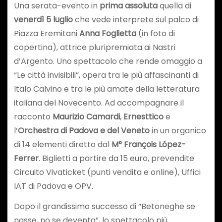
Una serata-evento in
prima assoluta
quella di
venerdì 5 luglio
che vede interprete sul palco di
Piazza Eremitani
Anna Foglietta
(in foto di
copertina), attrice pluripremiata ai Nastri
d’Argento. Uno spettacolo che rende omaggio a
“Le città invisibili”, opera tra le più affascinanti di
Italo Calvino e tra le più amate della letteratura
italiana del Novecento. Ad accompagnare il
racconto
Maurizio Camardi
,
Ernesttico
e
l’
Orchestra di Padova e del Veneto
in un organico
di 14 elementi diretto dal
M° François López-
Ferrer
. Biglietti a partire da 15 euro, prevendite
Circuito Vivaticket (punti vendita e online), Uffici
IAT di Padova e OPV.
Dopo il grandissimo successo di “Betoneghe se
nasse, no se deventa”, lo spettacolo più