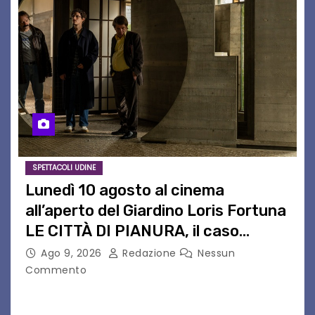
SPETTACOLI UDINE
Lunedì 10 agosto al cinema
all’aperto del Giardino Loris Fortuna
LE CITTÀ DI PIANURA, il caso
cinematografico dell’anno!
Ago 9, 2026
Redazione
Nessun
Commento
LE CITTÀ DI PIANURA Lunedì 10 agosto torna al
cinema all’aperto del Giardino Loris Fortunail