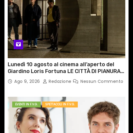
t
i
c
o
l
i
Lunedì 10 agosto al cinema all’aperto del
Giardino Loris Fortuna LE CITTÀ DI PIANURA,
il caso cinematografico dell’anno!
Ago 9, 2026
Redazione
Nessun Commento
EVENTI IN F.V.G.
SPETTACOLI IN F.V.G.